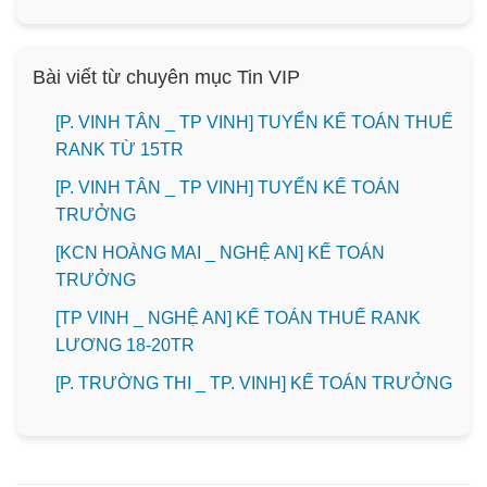
Bài viết từ chuyên mục Tin VIP
[P. VINH TÂN _ TP VINH] TUYỂN KẾ TOÁN THUẾ
RANK TỪ 15TR
[P. VINH TÂN _ TP VINH] TUYỂN KẾ TOÁN
TRƯỞNG
️[KCN HOÀNG MAI _ NGHỆ AN] KẾ TOÁN
TRƯỞNG
[TP VINH _ NGHỆ AN] KẾ TOÁN THUẾ RANK
LƯƠNG 18-20TR
️[P. TRƯỜNG THI _ TP. VINH] KẾ TOÁN TRƯỞNG