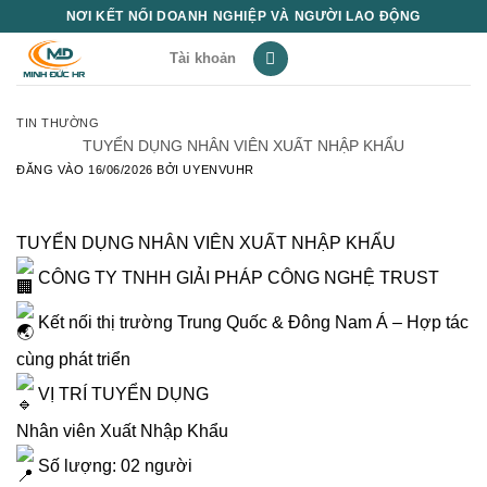
Bỏ
NƠI KẾT NỐI DOANH NGHIỆP VÀ NGƯỜI LAO ĐỘNG
qua
Tài khoản
nội
dung
TIN THƯỜNG
TUYỂN DỤNG NHÂN VIÊN XUẤT NHẬP KHẨU
ĐĂNG VÀO
16/06/2026
BỞI
UYENVUHR
TUYỂN DỤNG NHÂN VIÊN XUẤT NHẬP KHẨU
CÔNG TY TNHH GIẢI PHÁP CÔNG NGHỆ TRUST
Kết nối thị trường Trung Quốc & Đông Nam Á – Hợp tác
cùng phát triển
VỊ TRÍ TUYỂN DỤNG
Nhân viên Xuất Nhập Khẩu
Số lượng: 02 người