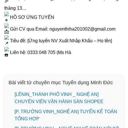
tháng 13…
HỒ SƠ ỨNG TUYỂN
Gửi CV qua Email: nguyenthiha201002@gmail.com
Tiêu đề: [Ứng tuyển NV Xuất Nhập Khẩu – Họ tên]
Liên hệ: 0333 048 705 (Ms Hà
Bài viết từ chuyên mục Tuyển dụng Minh Đức
️[LÊNIN_THÀNH PHỐ VINH _ NGHỆ AN]
CHUYÊN VIÊN VẬN HÀNH SÀN SHOPEE
[P. TRƯỜNG VINH_NGHỆ AN] TUYỂN KẾ TOÁN
TỔNG HỢP