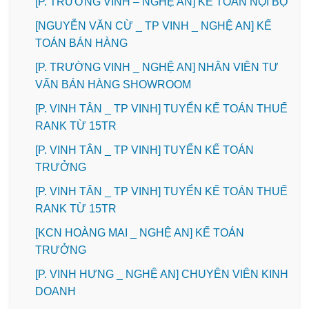
[P. TRƯỜNG VINH – NGHỆ AN] KẾ TOÁN NỘI BỘ
[NGUYỄN VĂN CỪ _ TP VINH _ NGHỆ AN] KẾ
TOÁN BÁN HÀNG
[P. TRƯỜNG VINH _ NGHỆ AN] NHÂN VIÊN TƯ
VẤN BÁN HÀNG SHOWROOM
[P. VINH TÂN _ TP VINH] TUYỂN KẾ TOÁN THUẾ
RANK TỪ 15TR
[P. VINH TÂN _ TP VINH] TUYỂN KẾ TOÁN
TRƯỞNG
[P. VINH TÂN _ TP VINH] TUYỂN KẾ TOÁN THUẾ
RANK TỪ 15TR
️[KCN HOÀNG MAI _ NGHỆ AN] KẾ TOÁN
TRƯỞNG
️[P. VINH HƯNG _ NGHỆ AN] CHUYÊN VIÊN KINH
DOANH