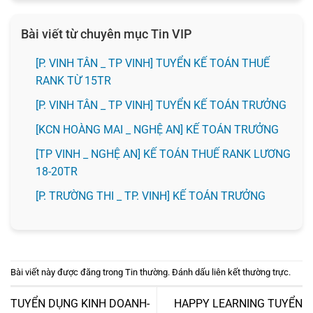
Bài viết từ chuyên mục Tin VIP
[P. VINH TÂN _ TP VINH] TUYỂN KẾ TOÁN THUẾ
RANK TỪ 15TR
[P. VINH TÂN _ TP VINH] TUYỂN KẾ TOÁN TRƯỞNG
️[KCN HOÀNG MAI _ NGHỆ AN] KẾ TOÁN TRƯỞNG
[TP VINH _ NGHỆ AN] KẾ TOÁN THUẾ RANK LƯƠNG
18-20TR
️[P. TRƯỜNG THI _ TP. VINH] KẾ TOÁN TRƯỞNG
Bài viết này được đăng trong
Tin thường
. Đánh dấu
liên kết thường trực
.
TUYỂN DỤNG KINH DOANH-
HAPPY LEARNING TUYỂN