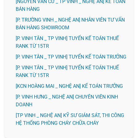
[NGUYỄN VĂN CỪ _ TP VINH _ NGHỆ AN] KẾ TOÁN
BÁN HÀNG
[P. TRƯỜNG VINH _ NGHỆ AN] NHÂN VIÊN TƯ VẤN
BÁN HÀNG SHOWROOM
[P. VINH TÂN _ TP VINH] TUYỂN KẾ TOÁN THUẾ
RANK TỪ 15TR
[P. VINH TÂN _ TP VINH] TUYỂN KẾ TOÁN TRƯỞNG
[P. VINH TÂN _ TP VINH] TUYỂN KẾ TOÁN THUẾ
RANK TỪ 15TR
️[KCN HOÀNG MAI _ NGHỆ AN] KẾ TOÁN TRƯỞNG
️[P. VINH HƯNG _ NGHỆ AN] CHUYÊN VIÊN KINH
DOANH
[TP VINH _ NGHỆ AN] KỸ SƯ GIÁM SÁT, THI CÔNG
HỆ THỐNG PHÒNG CHÁY CHỮA CHÁY