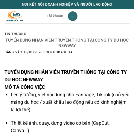
Bỏ
NƠI KẾT NỐI DOANH NGHIỆP VÀ NGƯỜI LAO ĐỘNG
qua
Tài khoản
nội
dung
TIN THƯỜNG
TUYỂN DỤNG NHÂN VIÊN TRUYỀN THÔNG TẠI CÔNG TY DU HỌC
NEWWAY
ĐĂNG VÀO
16/01/2026
BỞI
NGOBAOHOA
TUYỂN DỤNG NHÂN VIÊN TRUYỀN THÔNG TẠI CÔNG TY
DU HỌC NEWWAY
MÔ TẢ CÔNG VIỆC
Lên ý tưởng, viết nội dung cho Fanpage, TikTok (chủ yếu
mảng du học / xuất khẩu lao động nếu có kinh nghiệm
là lợi thế).
Thiết kế ảnh, quay, dựng video cơ bản (CapCut,
Canva…).