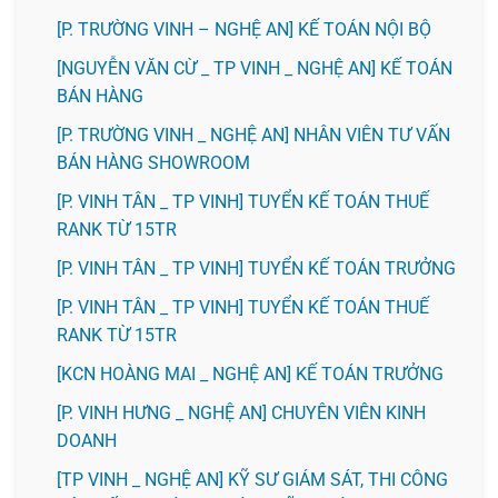
[P. TRƯỜNG VINH – NGHỆ AN] KẾ TOÁN NỘI BỘ
[NGUYỄN VĂN CỪ _ TP VINH _ NGHỆ AN] KẾ TOÁN
BÁN HÀNG
[P. TRƯỜNG VINH _ NGHỆ AN] NHÂN VIÊN TƯ VẤN
BÁN HÀNG SHOWROOM
[P. VINH TÂN _ TP VINH] TUYỂN KẾ TOÁN THUẾ
RANK TỪ 15TR
[P. VINH TÂN _ TP VINH] TUYỂN KẾ TOÁN TRƯỞNG
[P. VINH TÂN _ TP VINH] TUYỂN KẾ TOÁN THUẾ
RANK TỪ 15TR
️[KCN HOÀNG MAI _ NGHỆ AN] KẾ TOÁN TRƯỞNG
️[P. VINH HƯNG _ NGHỆ AN] CHUYÊN VIÊN KINH
DOANH
[TP VINH _ NGHỆ AN] KỸ SƯ GIÁM SÁT, THI CÔNG