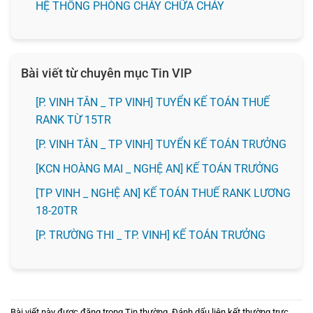
HỆ THỐNG PHÒNG CHÁY CHỮA CHÁY
Bài viết từ chuyên mục Tin VIP
[P. VINH TÂN _ TP VINH] TUYỂN KẾ TOÁN THUẾ
RANK TỪ 15TR
[P. VINH TÂN _ TP VINH] TUYỂN KẾ TOÁN TRƯỞNG
️[KCN HOÀNG MAI _ NGHỆ AN] KẾ TOÁN TRƯỞNG
[TP VINH _ NGHỆ AN] KẾ TOÁN THUẾ RANK LƯƠNG
18-20TR
️[P. TRƯỜNG THI _ TP. VINH] KẾ TOÁN TRƯỞNG
Bài viết này được đăng trong
Tin thường
. Đánh dấu
liên kết thường trực
.