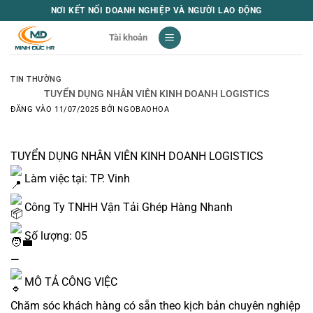
Bỏ
NƠI KẾT NỐI DOANH NGHIỆP VÀ NGƯỜI LAO ĐỘNG
qua
Tài khoản
nội
dung
TIN THƯỜNG
TUYỂN DỤNG NHÂN VIÊN KINH DOANH LOGISTICS
ĐĂNG VÀO
11/07/2025
BỞI
NGOBAOHOA
TUYỂN DỤNG NHÂN VIÊN KINH DOANH LOGISTICS
Làm việc tại: TP. Vinh
Công Ty TNHH Vận Tải Ghép Hàng Nhanh
Số lượng: 05
—
MÔ TẢ CÔNG VIỆC
Chăm sóc khách hàng có sẵn theo kịch bản chuyên nghiệp