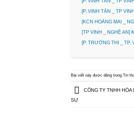
[P. VINH TÂN _ TP V
[P. VINH TÂN _ TP V
️[KCN HOÀNG MAI _ 
[TP VINH _ NGHỆ AN]
️[P. TRƯỜNG THI _ TP
Bài viết này được đăng trong
Tin t
CÔNG TY TNHH HÒA 
SỰ