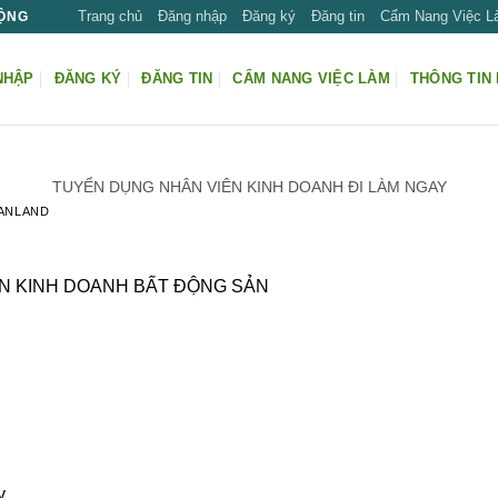
Trang chủ
Đăng nhập
Đăng ký
Đăng tin
Cẩm Nang Việc 
ĐỘNG
NHẬP
ĐĂNG KÝ
ĐĂNG TIN
CẨM NANG VIỆC LÀM
THÔNG TIN 
TUYỂN DỤNG NHÂN VIÊN KINH DOANH ĐI LÀM NGAY
ANLAND
ÊN KINH DOANH BẤT ĐỘNG SẢN
y