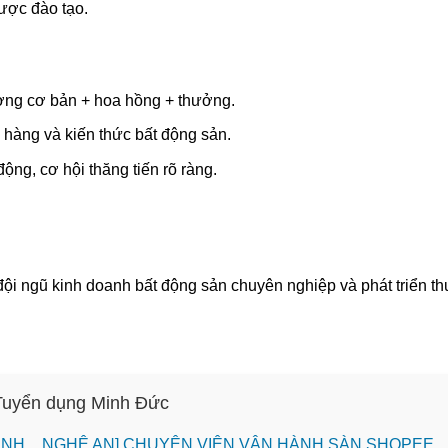
ược đào tạo.
ng cơ bản + hoa hồng + thưởng.
hàng và kiến thức bất động sản.
ộng, cơ hội thăng tiến rõ ràng.
ội ngũ kinh doanh bất động sản chuyên nghiệp và phát triển t
 Tuyển dụng Minh Đức
VINH _ NGHỆ AN] CHUYÊN VIÊN VẬN HÀNH SÀN SHOPEE