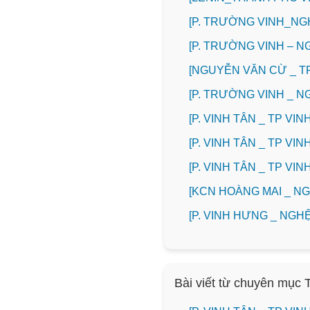
[P. TRƯỜNG VINH_NG
[P. TRƯỜNG VINH – N
[NGUYỄN VĂN CỪ _ T
[P. TRƯỜNG VINH _ 
[P. VINH TÂN _ TP V
[P. VINH TÂN _ TP V
[P. VINH TÂN _ TP V
️[KCN HOÀNG MAI _ 
️[P. VINH HƯNG _ NG
Bài viết từ chuyên mục 