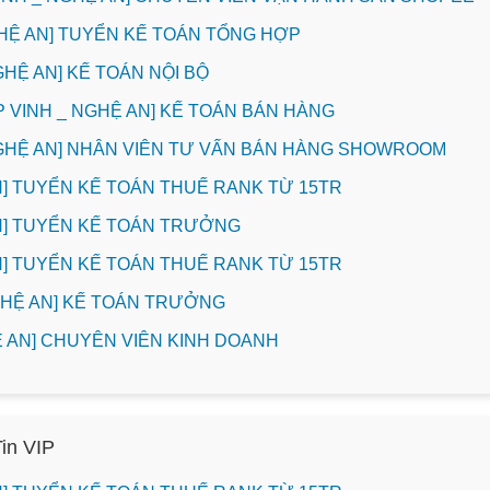
HỆ AN] TUYỂN KẾ TOÁN TỔNG HỢP
GHỆ AN] KẾ TOÁN NỘI BỘ
P VINH _ NGHỆ AN] KẾ TOÁN BÁN HÀNG
NGHỆ AN] NHÂN VIÊN TƯ VẤN BÁN HÀNG SHOWROOM
INH] TUYỂN KẾ TOÁN THUẾ RANK TỪ 15TR
INH] TUYỂN KẾ TOÁN TRƯỞNG
INH] TUYỂN KẾ TOÁN THUẾ RANK TỪ 15TR
NGHỆ AN] KẾ TOÁN TRƯỞNG
HỆ AN] CHUYÊN VIÊN KINH DOANH
Tin VIP