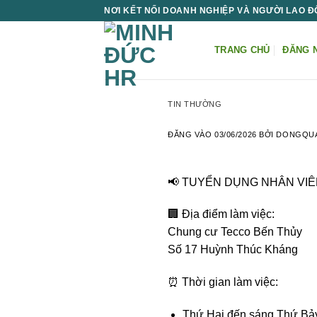
Bỏ
NƠI KẾT NỐI DOANH NGHIỆP VÀ NGƯỜI LAO 
qua
nội
TRANG CHỦ
ĐĂNG 
dung
TIN THƯỜNG
ĐĂNG VÀO
03/06/2026
BỞI
DONGQU
📢 TUYỂN DỤNG NHÂN VI
🏢 Địa điểm làm việc:
Chung cư Tecco Bến Thủy
Số 17 Huỳnh Thúc Kháng
⏰ Thời gian làm việc:
Thứ Hai đến sáng Thứ Bả