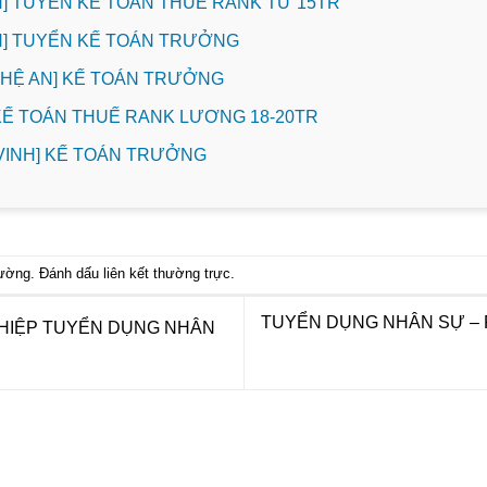
INH] TUYỂN KẾ TOÁN THUẾ RANK TỪ 15TR
INH] TUYỂN KẾ TOÁN TRƯỞNG
NGHỆ AN] KẾ TOÁN TRƯỞNG
 KẾ TOÁN THUẾ RANK LƯƠNG 18-20TR
. VINH] KẾ TOÁN TRƯỞNG
hường
. Đánh dấu
liên kết thường trực
.
TUYỂN DỤNG NHÂN SỰ – 
HIỆP TUYỂN DỤNG NHÂN