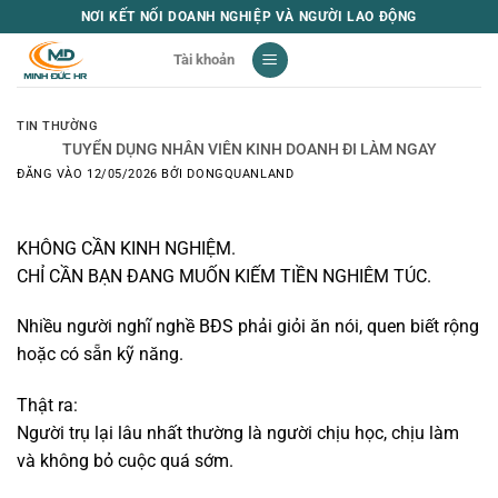
Bỏ
NƠI KẾT NỐI DOANH NGHIỆP VÀ NGƯỜI LAO ĐỘNG
qua
Tài khoản
nội
dung
TIN THƯỜNG
TUYỂN DỤNG NHÂN VIÊN KINH DOANH ĐI LÀM NGAY
ĐĂNG VÀO
12/05/2026
BỞI
DONGQUANLAND
KHÔNG CẦN KINH NGHIỆM.
CHỈ CẦN BẠN ĐANG MUỐN KIẾM TIỀN NGHIÊM TÚC.
Nhiều người nghĩ nghề BĐS phải giỏi ăn nói, quen biết rộng
hoặc có sẵn kỹ năng.
Thật ra:
Người trụ lại lâu nhất thường là người chịu học, chịu làm
và không bỏ cuộc quá sớm.