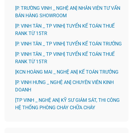
[P. TRƯỜNG VINH _ NGHỆ AN] NHÂN VIÊN TƯ VẤN
BÁN HÀNG SHOWROOM
[P. VINH TÂN _ TP VINH] TUYỂN KẾ TOÁN THUẾ
RANK TỪ 15TR
[P. VINH TÂN _ TP VINH] TUYỂN KẾ TOÁN TRƯỞNG
[P. VINH TÂN _ TP VINH] TUYỂN KẾ TOÁN THUẾ
RANK TỪ 15TR
️[KCN HOÀNG MAI _ NGHỆ AN] KẾ TOÁN TRƯỞNG
️[P. VINH HƯNG _ NGHỆ AN] CHUYÊN VIÊN KINH
DOANH
[TP VINH _ NGHỆ AN] KỸ SƯ GIÁM SÁT, THI CÔNG
HỆ THỐNG PHÒNG CHÁY CHỮA CHÁY