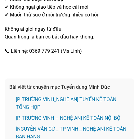
✔ Không ngại giao tiếp và học cái mới
✔ Muốn thử sức ở môi trường nhiều cơ hội
Không ai giỏi ngay từ đầu.
Quan trọng là bạn có bắt đầu hay không.
📞 Liên hệ: 0369 779 241 (Ms Linh)
Bài viết từ chuyên mục Tuyển dụng Minh Đức
[P. TRƯỜNG VINH_NGHỆ AN] TUYỂN KẾ TOÁN
TỔNG HỢP
[P. TRƯỜNG VINH – NGHỆ AN] KẾ TOÁN NỘI BỘ
[NGUYỄN VĂN CỪ _ TP VINH _ NGHỆ AN] KẾ TOÁN
BÁN HÀNG