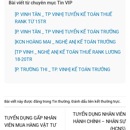
Bài viết từ chuyên mục Tin VIP
[P. VINH TÂN _ TP VINH] TUYỂN KẾ TOÁN THUẾ
RANK TỪ 15TR
[P. VINH TÂN _ TP VINH] TUYỂN KẾ TOÁN TRƯỞNG
️[KCN HOÀNG MAI _ NGHỆ AN] KẾ TOÁN TRƯỞNG
[TP VINH _ NGHỆ AN] KẾ TOÁN THUẾ RANK LƯƠNG
18-20TR
️[P. TRƯỜNG THI _ TP. VINH] KẾ TOÁN TRƯỞNG
Bài viết này được đăng trong
Tin thường
. Đánh dấu
liên kết thường trực
.
TUYỂN DỤNG NHÂN VIÊN
TUYỂN DỤNG GẤP NHÂN
HÀNH CHÍNH – NHÂN SỰ
VIÊN MUA HÀNG VẬT TƯ
(HCNS)