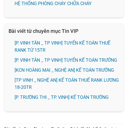
HỆ THỐNG PHÒNG CHÁY CHỮA CHÁY
Bài viết từ chuyên mục Tin VIP
[P. VINH TÂN _ TP VINH] TUYỂN KẾ TOÁN THUẾ
RANK TỪ 15TR
[P. VINH TÂN _ TP VINH] TUYỂN KẾ TOÁN TRƯỞNG
️[KCN HOÀNG MAI _ NGHỆ AN] KẾ TOÁN TRƯỞNG
[TP VINH _ NGHỆ AN] KẾ TOÁN THUẾ RANK LƯƠNG
18-20TR
️[P. TRƯỜNG THI _ TP. VINH] KẾ TOÁN TRƯỞNG