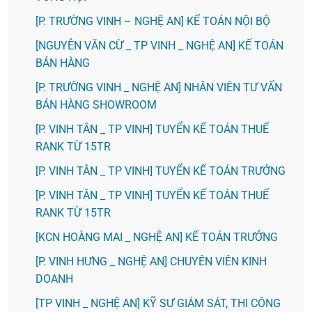
[P. TRƯỜNG VINH – NGHỆ AN] KẾ TOÁN NỘI BỘ
[NGUYỄN VĂN CỪ _ TP VINH _ NGHỆ AN] KẾ TOÁN
BÁN HÀNG
[P. TRƯỜNG VINH _ NGHỆ AN] NHÂN VIÊN TƯ VẤN
BÁN HÀNG SHOWROOM
[P. VINH TÂN _ TP VINH] TUYỂN KẾ TOÁN THUẾ
RANK TỪ 15TR
[P. VINH TÂN _ TP VINH] TUYỂN KẾ TOÁN TRƯỞNG
[P. VINH TÂN _ TP VINH] TUYỂN KẾ TOÁN THUẾ
RANK TỪ 15TR
️[KCN HOÀNG MAI _ NGHỆ AN] KẾ TOÁN TRƯỞNG
️[P. VINH HƯNG _ NGHỆ AN] CHUYÊN VIÊN KINH
DOANH
[TP VINH _ NGHỆ AN] KỸ SƯ GIÁM SÁT, THI CÔNG