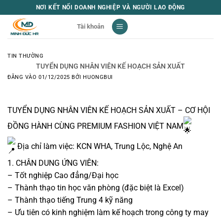
Bỏ
NƠI KẾT NỐI DOANH NGHIỆP VÀ NGƯỜI LAO ĐỘNG
qua
Tài khoản
nội
dung
TIN THƯỜNG
TUYỂN DỤNG NHÂN VIÊN KẾ HOẠCH SẢN XUẤT
ĐĂNG VÀO
01/12/2025
BỞI
HUONGBUI
TUYỂN DỤNG NHÂN VIÊN KẾ HOẠCH SẢN XUẤT – CƠ HỘI
ĐỒNG HÀNH CÙNG PREMIUM FASHION VIỆT NAM
Địa chỉ làm việc: KCN WHA, Trung Lộc, Nghệ An
​1. CHÂN DUNG ỨNG VIÊN:
– Tốt nghiệp Cao đẳng/Đại học
– Thành thạo tin học văn phòng (đặc biệt là Excel)
– Thành thạo tiếng Trung 4 kỹ năng
– Ưu tiên có kinh nghiệm làm kế hoạch trong công ty may