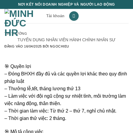
Bỏ
NƠI KẾT NỐI DOANH NGHIỆP VÀ NGƯỜI LAO ĐỘNG
qua
Tài khoản
nội
dung
TIN THƯỜNG
TUYỂN DỤNG NHÂN VIÊN HÀNH CHÍNH NHÂN SỰ
ĐĂNG VÀO
16/04/2025
BỞI
NGOCHIEU
🎯 Quyền lợi
– Đóng BHXH đầy đủ và các quyền lợi khác theo quy định
pháp luật
– Thưởng lễ,tết, tháng lương thứ 13
– Làm việc với đội ngũ cộng sự nhiệt tình, môi trường làm
việc năng động, thân thiện.
– Thời gian làm việc: Từ thứ 2 – thứ 7, nghỉ chủ nhật.
– Thời gian thử việc: 2 tháng.
🎯
Mô tả công việc