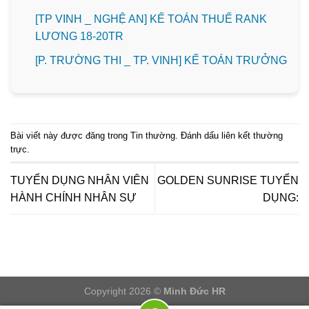
[TP VINH _ NGHỆ AN] KẾ TOÁN THUẾ RANK
LƯƠNG 18-20TR
️[P. TRƯỜNG THI _ TP. VINH] KẾ TOÁN TRƯỞNG
Bài viết này được đăng trong
Tin thường
. Đánh dấu
liên kết thường
trực
.
TUYỂN DỤNG NHÂN VIÊN
GOLDEN SUNRISE TUYỂN
HÀNH CHÍNH NHÂN SỰ
DỤNG:
Copyright 2026 ©
Minh Đức HR