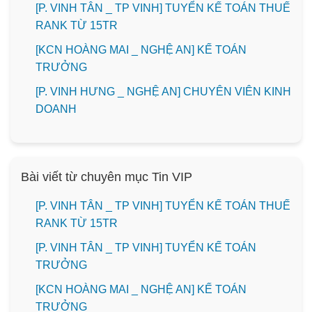
[P. VINH TÂN _ TP VINH] TUYỂN KẾ TOÁN THUẾ
RANK TỪ 15TR
️[KCN HOÀNG MAI _ NGHỆ AN] KẾ TOÁN
TRƯỞNG
️[P. VINH HƯNG _ NGHỆ AN] CHUYÊN VIÊN KINH
DOANH
Bài viết từ chuyên mục Tin VIP
[P. VINH TÂN _ TP VINH] TUYỂN KẾ TOÁN THUẾ
RANK TỪ 15TR
[P. VINH TÂN _ TP VINH] TUYỂN KẾ TOÁN
TRƯỞNG
️[KCN HOÀNG MAI _ NGHỆ AN] KẾ TOÁN
TRƯỞNG