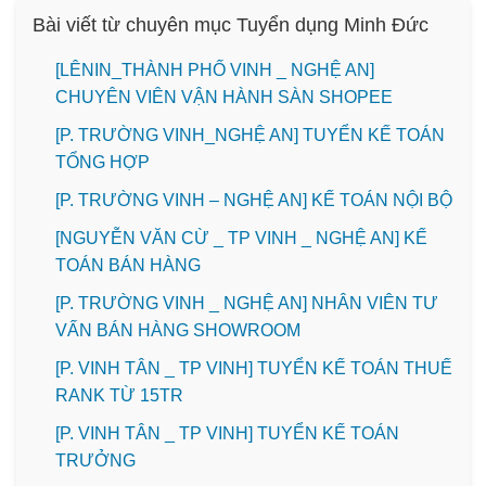
Bài viết từ chuyên mục Tuyển dụng Minh Đức
️[LÊNIN_THÀNH PHỐ VINH _ NGHỆ AN]
CHUYÊN VIÊN VẬN HÀNH SÀN SHOPEE
[P. TRƯỜNG VINH_NGHỆ AN] TUYỂN KẾ TOÁN
TỔNG HỢP
[P. TRƯỜNG VINH – NGHỆ AN] KẾ TOÁN NỘI BỘ
[NGUYỄN VĂN CỪ _ TP VINH _ NGHỆ AN] KẾ
TOÁN BÁN HÀNG
[P. TRƯỜNG VINH _ NGHỆ AN] NHÂN VIÊN TƯ
VẤN BÁN HÀNG SHOWROOM
[P. VINH TÂN _ TP VINH] TUYỂN KẾ TOÁN THUẾ
RANK TỪ 15TR
[P. VINH TÂN _ TP VINH] TUYỂN KẾ TOÁN
TRƯỞNG