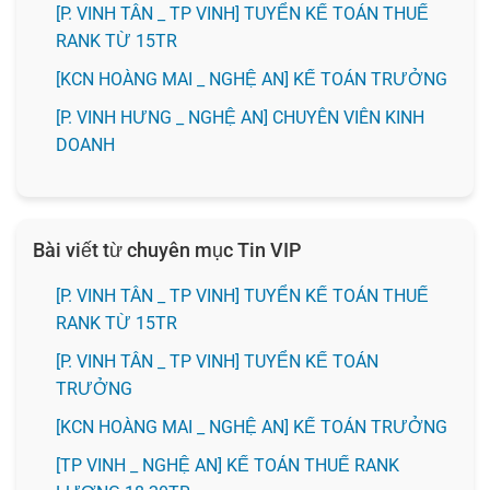
[P. VINH TÂN _ TP VINH] TUYỂN KẾ TOÁN THUẾ
RANK TỪ 15TR
️[KCN HOÀNG MAI _ NGHỆ AN] KẾ TOÁN TRƯỞNG
️[P. VINH HƯNG _ NGHỆ AN] CHUYÊN VIÊN KINH
DOANH
Bài viết từ chuyên mục Tin VIP
[P. VINH TÂN _ TP VINH] TUYỂN KẾ TOÁN THUẾ
RANK TỪ 15TR
[P. VINH TÂN _ TP VINH] TUYỂN KẾ TOÁN
TRƯỞNG
️[KCN HOÀNG MAI _ NGHỆ AN] KẾ TOÁN TRƯỞNG
[TP VINH _ NGHỆ AN] KẾ TOÁN THUẾ RANK