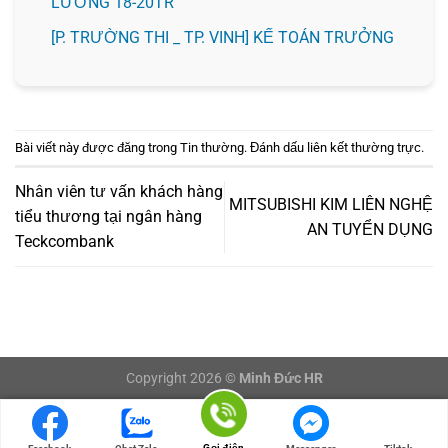
LƯƠNG 18-20TR
️[P. TRƯỜNG THI _ TP. VINH] KẾ TOÁN TRƯỞNG
Bài viết này được đăng trong
Tin thường
. Đánh dấu
liên kết thường trực
.
Nhân viên tư vấn khách hàng
MITSUBISHI KIM LIÊN NGHỆ
tiểu thương tại ngân hàng
AN TUYỂN DỤNG
Teckcombank
Copyright 2026 ©
Minh Đức HR
LOGIN/LOGOUT
Gọi điện