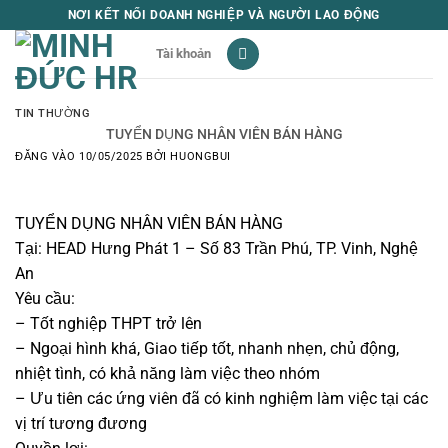
Bỏ
NƠI KẾT NỐI DOANH NGHIỆP VÀ NGƯỜI LAO ĐỘNG
qua
Tài khoản
nội
dung
TIN THƯỜNG
TUYỂN DỤNG NHÂN VIÊN BÁN HÀNG
ĐĂNG VÀO
10/05/2025
BỞI
HUONGBUI
TUYỂN DỤNG NHÂN VIÊN BÁN HÀNG
Tại: HEAD Hưng Phát 1 – Số 83 Trần Phú, TP. Vinh, Nghệ
An
Yêu cầu:
– Tốt nghiệp THPT trở lên
– Ngoại hình khá, Giao tiếp tốt, nhanh nhẹn, chủ động,
nhiệt tình, có khả năng làm việc theo nhóm
– Ưu tiên các ứng viên đã có kinh nghiệm làm việc tại các
vị trí tương đương