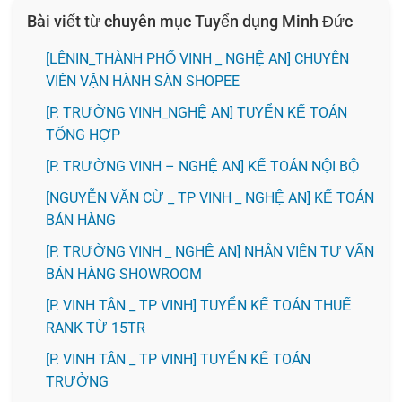
Bài viết từ chuyên mục Tuyển dụng Minh Đức
️[LÊNIN_THÀNH PHỐ VINH _ NGHỆ AN] CHUYÊN
VIÊN VẬN HÀNH SÀN SHOPEE
[P. TRƯỜNG VINH_NGHỆ AN] TUYỂN KẾ TOÁN
TỔNG HỢP
[P. TRƯỜNG VINH – NGHỆ AN] KẾ TOÁN NỘI BỘ
[NGUYỄN VĂN CỪ _ TP VINH _ NGHỆ AN] KẾ TOÁN
BÁN HÀNG
[P. TRƯỜNG VINH _ NGHỆ AN] NHÂN VIÊN TƯ VẤN
BÁN HÀNG SHOWROOM
[P. VINH TÂN _ TP VINH] TUYỂN KẾ TOÁN THUẾ
RANK TỪ 15TR
[P. VINH TÂN _ TP VINH] TUYỂN KẾ TOÁN
TRƯỞNG