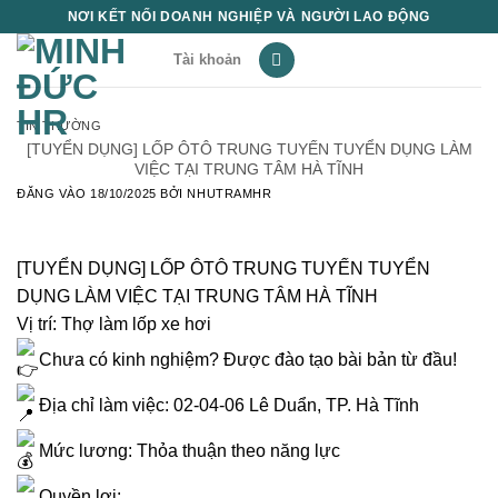
Bỏ
NƠI KẾT NỐI DOANH NGHIỆP VÀ NGƯỜI LAO ĐỘNG
qua
Tài khoản
nội
dung
TIN THƯỜNG
[TUYỂN DỤNG] LỐP ÔTÔ TRUNG TUYẾN TUYỂN DỤNG LÀM
VIỆC TẠI TRUNG TÂM HÀ TĨNH
ĐĂNG VÀO
18/10/2025
BỞI
NHUTRAMHR
[TUYỂN DỤNG] LỐP ÔTÔ TRUNG TUYẾN TUYỂN
DỤNG LÀM VIỆC TẠI TRUNG TÂM HÀ TĨNH
Vị trí: Thợ làm lốp xe hơi
Chưa có kinh nghiệm? Được đào tạo bài bản từ đầu!
Địa chỉ làm việc: 02-04-06 Lê Duẩn, TP. Hà Tĩnh
Mức lương: Thỏa thuận theo năng lực
Quyền lợi: