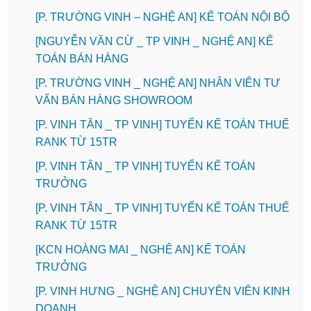
[P. TRƯỜNG VINH – NGHỆ AN] KẾ TOÁN NỘI BỘ
[NGUYỄN VĂN CỪ _ TP VINH _ NGHỆ AN] KẾ
TOÁN BÁN HÀNG
[P. TRƯỜNG VINH _ NGHỆ AN] NHÂN VIÊN TƯ
VẤN BÁN HÀNG SHOWROOM
[P. VINH TÂN _ TP VINH] TUYỂN KẾ TOÁN THUẾ
RANK TỪ 15TR
[P. VINH TÂN _ TP VINH] TUYỂN KẾ TOÁN
TRƯỞNG
[P. VINH TÂN _ TP VINH] TUYỂN KẾ TOÁN THUẾ
RANK TỪ 15TR
️[KCN HOÀNG MAI _ NGHỆ AN] KẾ TOÁN
TRƯỞNG
️[P. VINH HƯNG _ NGHỆ AN] CHUYÊN VIÊN KINH
DOANH