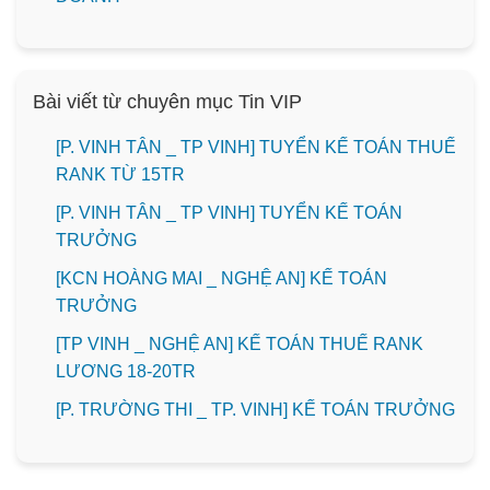
Bài viết từ chuyên mục Tin VIP
[P. VINH TÂN _ TP VINH] TUYỂN KẾ TOÁN THUẾ
RANK TỪ 15TR
[P. VINH TÂN _ TP VINH] TUYỂN KẾ TOÁN
TRƯỞNG
️[KCN HOÀNG MAI _ NGHỆ AN] KẾ TOÁN
TRƯỞNG
[TP VINH _ NGHỆ AN] KẾ TOÁN THUẾ RANK
LƯƠNG 18-20TR
️[P. TRƯỜNG THI _ TP. VINH] KẾ TOÁN TRƯỞNG