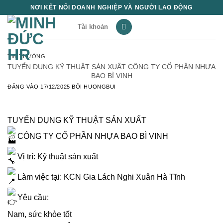
Bỏ
NƠI KẾT NỐI DOANH NGHIỆP VÀ NGƯỜI LAO ĐỘNG
qua
Tài khoản
nội
dung
TIN THƯỜNG
TUYỂN DỤNG KỸ THUẬT SẢN XUẤT CÔNG TY CỔ PHẦN NHỰA
BAO BÌ VINH
ĐĂNG VÀO
17/12/2025
BỞI
HUONGBUI
TUYỂN DỤNG KỸ THUẬT SẢN XUẤT
CÔNG TY CỔ PHẦN NHỰA BAO BÌ VINH
Vị trí: Kỹ thuật sản xuất
Làm việc tại: KCN Gia Lách Nghi Xuân Hà Tĩnh
Yêu cầu:
Nam, sức khỏe tốt