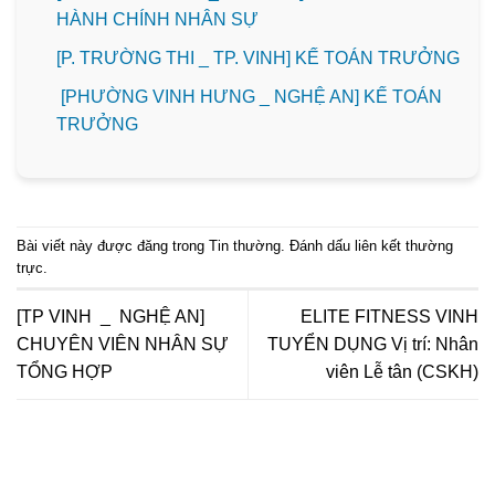
HÀNH CHÍNH NHÂN SỰ
️[P. TRƯỜNG THI _ TP. VINH] KẾ TOÁN TRƯỞNG
[PHƯỜNG VINH HƯNG _ NGHỆ AN] KẾ TOÁN
TRƯỞNG
Bài viết này được đăng trong
Tin thường
. Đánh dấu
liên kết thường
trực
.
️[TP VINH _ NGHỆ AN]
ELITE FITNESS VINH
CHUYÊN VIÊN NHÂN SỰ
TUYỂN DỤNG Vị trí: Nhân
TỔNG HỢP
viên Lễ tân (CSKH)