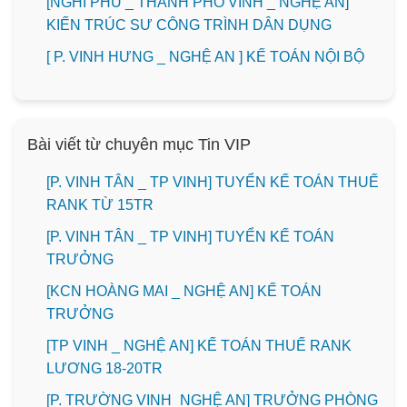
[NGHI PHÚ _ THÀNH PHỐ VINH _ NGHỆ AN]
KIẾN TRÚC SƯ CÔNG TRÌNH DÂN DỤNG
[ P. VINH HƯNG _ NGHỆ AN ] KẾ TOÁN NỘI BỘ
Bài viết từ chuyên mục Tin VIP
[P. VINH TÂN _ TP VINH] TUYỂN KẾ TOÁN THUẾ
RANK TỪ 15TR
[P. VINH TÂN _ TP VINH] TUYỂN KẾ TOÁN
TRƯỞNG
️[KCN HOÀNG MAI _ NGHỆ AN] KẾ TOÁN
TRƯỞNG
[TP VINH _ NGHỆ AN] KẾ TOÁN THUẾ RANK
LƯƠNG 18-20TR
[P. TRƯỜNG VINH_NGHỆ AN] TRƯỞNG PHÒNG