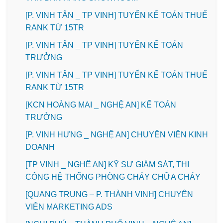
[P. VINH TÂN _ TP VINH] TUYỂN KẾ TOÁN THUẾ
RANK TỪ 15TR
[P. VINH TÂN _ TP VINH] TUYỂN KẾ TOÁN
TRƯỞNG
[P. VINH TÂN _ TP VINH] TUYỂN KẾ TOÁN THUẾ
RANK TỪ 15TR
️[KCN HOÀNG MAI _ NGHỆ AN] KẾ TOÁN
TRƯỞNG
️[P. VINH HƯNG _ NGHỆ AN] CHUYÊN VIÊN KINH
DOANH
[TP VINH _ NGHỆ AN] KỸ SƯ GIÁM SÁT, THI
CÔNG HỆ THỐNG PHÒNG CHÁY CHỮA CHÁY
[QUANG TRUNG – P. THÀNH VINH] CHUYÊN
VIÊN MARKETING ADS