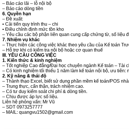
– Báo cáo lãi – lỗ nội bộ
– Báo cáo dòng tiền
6. Quyền hạn
– Đề xuất:
• Cải tiến quy trình thu – chi
• Điều chỉnh định mức tồn kho
– Yêu cầu các bộ phận liên quan cung cấp chứng từ, số liệu 
7. Nhiệm vụ khác
– Thực hiện các công việc khác theo yêu cầu của Kế toán T
– Hỗ trợ khi có kiểm tra nội bộ hoặc cơ quan thuế
III. YÊU CẦU CÔNG VIỆC
1. Kiến thức & kinh nghiệm
– Tốt nghiệp Cao đẳng/Đại học chuyên ngành Kế toán – Tài c
– Có kinh nghiệm tối thiểu 1 năm làm kế toán nội bộ, ưu tiên:
2. Kỹ năng & thái độ
– Thành thạo Excel, biết sử dụng phần mềm kế toán/POS nhà 
– Trung thực, cẩn thận, trách nhiệm cao.
– Có tư duy kiểm soát chi phí & dòng tiền.
– Chịu được áp lực số liệu.
Liên hệ phỏng vấn: Mr Vũ
– SDT 0973257777
– MAIL: quangvu1502@gmail.com