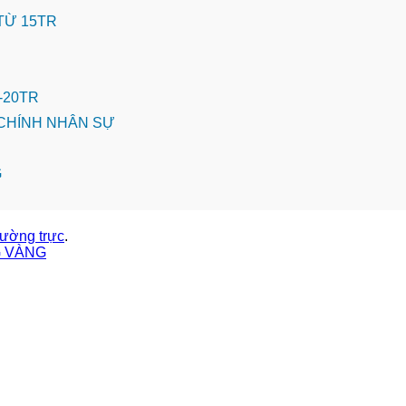
 TỪ 15TR
-20TR
CHÍNH NHÂN SỰ
G
thường trực
.
G VÀNG