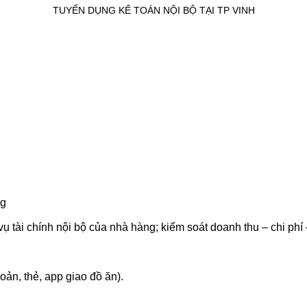
TUYỂN DỤNG KẾ TOÁN NỘI BỘ TẠI TP VINH
ng
ụ tài chính nội bộ của nhà hàng; kiểm soát doanh thu – chi phí 
ản, thẻ, app giao đồ ăn).