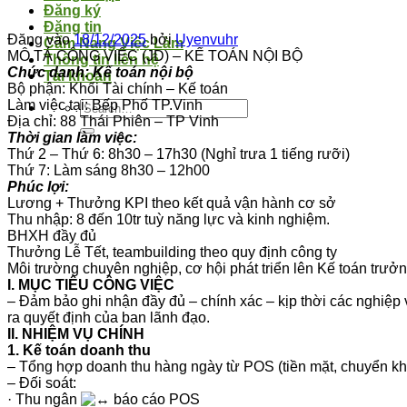
Đăng ký
Đăng tin
Đăng vào
18/12/2025
bởi
Uyenvuhr
Cẩm Nang Việc Làm
MÔ TẢ CÔNG VIỆC (JD) – KẾ TOÁN NỘI BỘ
Thông tin liên hệ
Chức danh: Kế toán nội bộ
Tài khoản
Bộ phận: Khối Tài chính – Kế toán
Làm việc tại: Bếp Phố TP.Vinh
Địa chỉ: 88 Thái Phiên – TP Vinh
Thời gian làm việc:
Thứ 2 – Thứ 6: 8h30 – 17h30 (Nghỉ trưa 1 tiếng rưỡi)
Thứ 7: Làm sáng 8h30 – 12h00
Phúc lợi:
Lương + Thưởng KPI theo kết quả vận hành cơ sở
Thu nhập: 8 đến 10tr tuỳ năng lực và kinh nghiệm.
BHXH đầy đủ
Thưởng Lễ Tết, teambuilding theo quy định công ty
Môi trường chuyên nghiệp, cơ hội phát triển lên Kế toán trưở
I. MỤC TIÊU CÔNG VIỆC
– Đảm bảo ghi nhận đầy đủ – chính xác – kịp thời các nghiệp v
ra quyết định của ban lãnh đạo.
II. NHIỆM VỤ CHÍNH
1. Kế toán doanh thu
– Tổng hợp doanh thu hàng ngày từ POS (tiền mặt, chuyển kho
– Đối soát:
· Thu ngân
báo cáo POS