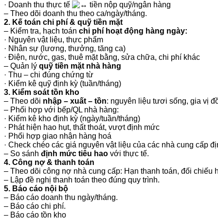
· Doanh thu thực tế
tiền nộp quỹ/ngân hàng
– Theo dõi doanh thu theo ca/ngày/tháng.
2. Kế toán chi phí & quỹ tiền mặt
– Kiểm tra, hạch toán
chi phí hoạt động hàng ngày:
· Nguyên vật liệu, thực phẩm
· Nhân sự (lương, thưởng, tăng ca)
· Điện, nước, gas, thuê mặt bằng, sửa chữa, chi phí khác
– Quản lý
quỹ tiền mặt nhà hàng
· Thu – chi đúng chứng từ
· Kiểm kê quỹ định kỳ (tuần/tháng)
3. Kiểm soát tồn kho
– Theo dõi
nhập – xuất – tồn
: nguyên liệu tươi sống, gia vị đ
– Phối hợp với bếp/QL nhà hàng:
· Kiểm kê kho định kỳ (ngày/tuần/tháng)
· Phát hiện hao hụt, thất thoát, vượt định mức
· Phối hợp giao nhận hàng hoá
· Check chéo các giá nguyên vật liệu của các nhà cung cấp đị
– So sánh
định mức tiêu hao
với thực tế.
4. Công nợ & thanh toán
– Theo dõi công nợ nhà cung cấp: Hạn thanh toán, đối chiếu 
– Lập đề nghị thanh toán theo đúng quy trình.
5. Báo cáo nội bộ
– Báo cáo doanh thu ngày/tháng.
– Báo cáo chi phí.
– Báo cáo tồn kho