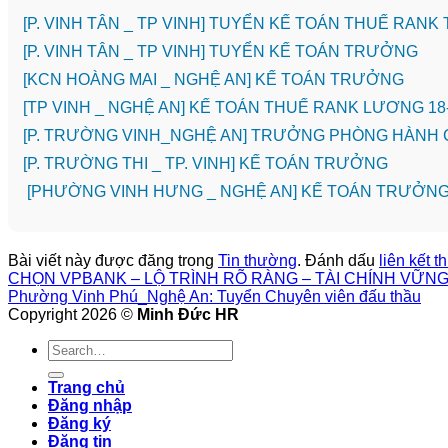
[P. VINH TÂN _ TP VINH] TUYỂN KẾ TOÁN THUẾ RANK
[P. VINH TÂN _ TP VINH] TUYỂN KẾ TOÁN TRƯỞNG
️[KCN HOÀNG MAI _ NGHỆ AN] KẾ TOÁN TRƯỞNG
[TP VINH _ NGHỆ AN] KẾ TOÁN THUẾ RANK LƯƠNG 18
[P. TRƯỜNG VINH_NGHỆ AN] TRƯỞNG PHÒNG HÀNH 
️[P. TRƯỜNG THI _ TP. VINH] KẾ TOÁN TRƯỞNG
[PHƯỜNG VINH HƯNG _ NGHỆ AN] KẾ TOÁN TRƯỞN
Bài viết này được đăng trong
Tin thường
. Đánh dấu
liên kết 
CHỌN VPBANK – LỘ TRÌNH RÕ RÀNG – TÀI CHÍNH VỮN
Phường Vinh Phú_Nghệ An: Tuyển Chuyên viên đấu thầu
Copyright 2026 ©
Minh Đức HR
Trang chủ
Đăng nhập
Đăng ký
Đăng tin