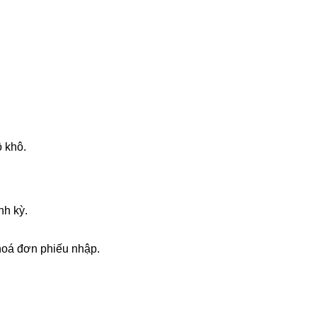
ồ khô.
nh kỳ.
hoá đơn phiếu nhập.