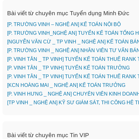
Bài viết từ chuyên mục Tuyển dụng Minh Đức
[P. TRƯỜNG VINH – NGHỆ AN] KẾ TOÁN NỘI BỘ
[P. TRƯỜNG VINH_NGHỆ AN] TUYỂN KẾ TOÁN TỔNG
[NGUYỄN VĂN CỪ _ TP VINH _ NGHỆ AN] KẾ TOÁN B
[P. TRƯỜNG VINH _ NGHỆ AN] NHÂN VIÊN TƯ VẤN 
[P. VINH TÂN _ TP VINH] TUYỂN KẾ TOÁN THUẾ RANK
[P. VINH TÂN _ TP VINH] TUYỂN KẾ TOÁN TRƯỞNG
[P. VINH TÂN _ TP VINH] TUYỂN KẾ TOÁN THUẾ RANK
️[KCN HOÀNG MAI _ NGHỆ AN] KẾ TOÁN TRƯỞNG
️[P. VINH HƯNG _ NGHỆ AN] CHUYÊN VIÊN KINH DOAN
[TP VINH _ NGHỆ AN] KỸ SƯ GIÁM SÁT, THI CÔNG 
Bài viết từ chuyên mục Tin VIP