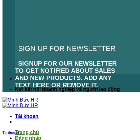
SIGN UP FOR NEWSLETTER
SIGNUP FOR OUR NEWSLETTER
TO GET NOTIFIED ABOUT SALES
AND NEW PRODUCTS. ADD ANY
TEXT HERE OR REMOVE IT.
Nơi kết nối doanh nghiệp và người lao động
LỖI:
KHÔNG TÌM THẤY BIỂU MẪU
LIÊN HỆ.
Tài khoản
Trang chủ
Tin thường
Đăng nhập