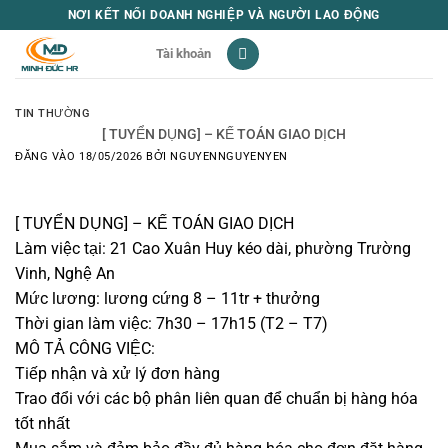
Bỏ
NƠI KẾT NỐI DOANH NGHIỆP VÀ NGƯỜI LAO ĐỘNG
qua
Tài khoản
nội
dung
TIN THƯỜNG
[ TUYỂN DỤNG] – KẾ TOÁN GIAO DỊCH
ĐĂNG VÀO
18/05/2026
BỞI
NGUYENNGUYENYEN
[ TUYỂN DỤNG] – KẾ TOÁN GIAO DỊCH
Làm việc tại: 21 Cao Xuân Huy kéo dài, phường Trường
Vinh, Nghệ An
Mức lương: lương cứng 8 – 11tr + thưởng
Thời gian làm việc: 7h30 – 17h15 (T2 – T7)
MÔ TẢ CÔNG VIỆC:
Tiếp nhận và xử lý đơn hàng
Trao đổi với các bộ phân liên quan để chuẩn bị hàng hóa
tốt nhất