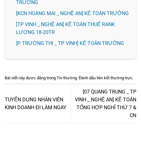
TRƯỞNG
️[KCN HOÀNG MAI _ NGHỆ AN] KẾ TOÁN TRƯỞNG
[TP VINH _ NGHỆ AN] KẾ TOÁN THUẾ RANK
LƯƠNG 18-20TR
️[P. TRƯỜNG THI _ TP. VINH] KẾ TOÁN TRƯỞNG
Bài viết này được đăng trong
Tin thường
. Đánh dấu
liên kết thường trực
.
[07 QUANG TRUNG _ TP
TUYỂN DỤNG NHÂN VIÊN
VINH _ NGHỆ AN] KẾ TOÁN
KINH DOANH ĐI LÀM NGAY
TỔNG HỢP NGHỈ THỨ 7 &
CN