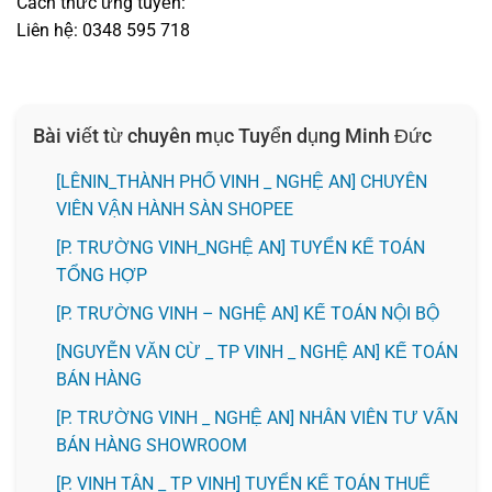
Cách thức ứng tuyển:
Liên hệ: 0348 595 718
Bài viết từ chuyên mục Tuyển dụng Minh Đức
️[LÊNIN_THÀNH PHỐ VINH _ NGHỆ AN] CHUYÊN
VIÊN VẬN HÀNH SÀN SHOPEE
[P. TRƯỜNG VINH_NGHỆ AN] TUYỂN KẾ TOÁN
TỔNG HỢP
[P. TRƯỜNG VINH – NGHỆ AN] KẾ TOÁN NỘI BỘ
[NGUYỄN VĂN CỪ _ TP VINH _ NGHỆ AN] KẾ TOÁN
BÁN HÀNG
[P. TRƯỜNG VINH _ NGHỆ AN] NHÂN VIÊN TƯ VẤN
BÁN HÀNG SHOWROOM
[P. VINH TÂN _ TP VINH] TUYỂN KẾ TOÁN THUẾ