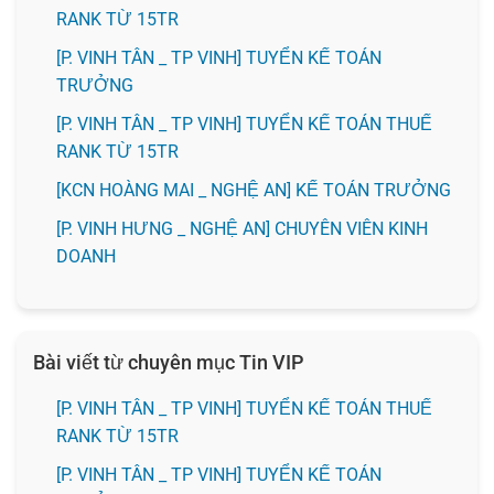
RANK TỪ 15TR
[P. VINH TÂN _ TP VINH] TUYỂN KẾ TOÁN
TRƯỞNG
[P. VINH TÂN _ TP VINH] TUYỂN KẾ TOÁN THUẾ
RANK TỪ 15TR
️[KCN HOÀNG MAI _ NGHỆ AN] KẾ TOÁN TRƯỞNG
️[P. VINH HƯNG _ NGHỆ AN] CHUYÊN VIÊN KINH
DOANH
Bài viết từ chuyên mục Tin VIP
[P. VINH TÂN _ TP VINH] TUYỂN KẾ TOÁN THUẾ
RANK TỪ 15TR
[P. VINH TÂN _ TP VINH] TUYỂN KẾ TOÁN