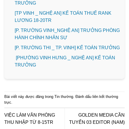
TRƯỞNG
[TP VINH _ NGHỆ AN] KẾ TOÁN THUẾ RANK
LƯƠNG 18-20TR
[P. TRƯỜNG VINH_NGHỆ AN] TRƯỞNG PHÒNG
HÀNH CHÍNH NHÂN SỰ
️[P. TRƯỜNG THI _ TP. VINH] KẾ TOÁN TRƯỞNG
[PHƯỜNG VINH HƯNG _ NGHỆ AN] KẾ TOÁN
TRƯỞNG
Bài viết này được đăng trong
Tin thường
. Đánh dấu
liên kết thường
trực
.
VIỆC LÀM VĂN PHÒNG
GOLDEN MEDIA CẦN
THU NHẬP TỪ 8-15TR
TUYỂN 03 EDITOR (NAM)