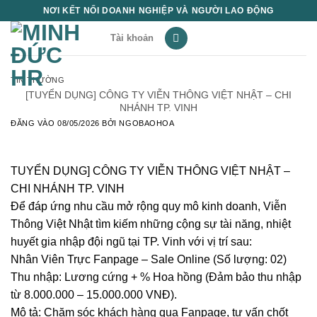
Bỏ
NƠI KẾT NỐI DOANH NGHIỆP VÀ NGƯỜI LAO ĐỘNG
qua
Tài khoản
nội
dung
TIN THƯỜNG
[TUYỂN DỤNG] CÔNG TY VIỄN THÔNG VIỆT NHẬT – CHI
NHÁNH TP. VINH
ĐĂNG VÀO
08/05/2026
BỞI
NGOBAOHOA
TUYỂN DỤNG] CÔNG TY VIỄN THÔNG VIỆT NHẬT –
CHI NHÁNH TP. VINH
Để đáp ứng nhu cầu mở rộng quy mô kinh doanh, Viễn
Thông Việt Nhật tìm kiếm những cộng sự tài năng, nhiệt
huyết gia nhập đội ngũ tại TP. Vinh với vị trí sau:
Nhân Viên Trực Fanpage – Sale Online (Số lượng: 02)
Thu nhập: Lương cứng + % Hoa hồng (Đảm bảo thu nhập
từ 8.000.000 – 15.000.000 VNĐ).
Mô tả: Chăm sóc khách hàng qua Fanpage, tư vấn chốt