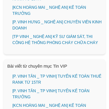
️[KCN HOÀNG MAI _ NGHỆ AN] KẾ TOÁN
TRƯỞNG
️[P. VINH HƯNG _ NGHỆ AN] CHUYÊN VIÊN KINH
DOANH
[TP VINH _ NGHỆ AN] KỸ SƯ GIÁM SÁT, THI
CÔNG HỆ THỐNG PHÒNG CHÁY CHỮA CHÁY
Bài viết từ chuyên mục Tin VIP
[P. VINH TÂN _ TP VINH] TUYỂN KẾ TOÁN THUẾ
RANK TỪ 15TR
[P. VINH TÂN _ TP VINH] TUYỂN KẾ TOÁN
TRƯỞNG
️[KCN HOÀNG MAI _ NGHỆ AN] KẾ TOÁN