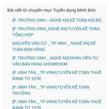
Bài viết từ chuyên mục Tuyển dụng Minh Đức
[P. TRƯỜNG VINH – NGHỆ AN] KẾ TOÁN NỘI BỘ
[P. TRƯỜNG VINH_NGHỆ AN] TUYỂN KẾ TOÁN
TỔNG HỢP
[NGUYỄN VĂN CỪ _ TP VINH _ NGHỆ AN] KẾ
TOÁN BÁN HÀNG
[P. TRƯỜNG VINH _ NGHỆ AN] NHÂN VIÊN TƯ
VẤN BÁN HÀNG SHOWROOM
[P. VINH TÂN _ TP VINH] TUYỂN KẾ TOÁN THUẾ
RANK TỪ 15TR
[P. VINH TÂN _ TP VINH] TUYỂN KẾ TOÁN
TRƯỞNG
[P. VINH TÂN _ TP VINH] TUYỂN KẾ TOÁN THUẾ
RANK TỪ 15TR