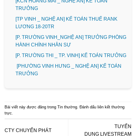
️[KCN HOÀNG MAI _ NGHỆ AN] KẾ TOÁN
TRƯỞNG
[TP VINH _ NGHỆ AN] KẾ TOÁN THUẾ RANK
LƯƠNG 18-20TR
[P. TRƯỜNG VINH_NGHỆ AN] TRƯỞNG PHÒNG
HÀNH CHÍNH NHÂN SỰ
️[P. TRƯỜNG THI _ TP. VINH] KẾ TOÁN TRƯỞNG
[PHƯỜNG VINH HƯNG _ NGHỆ AN] KẾ TOÁN
TRƯỞNG
Bài viết này được đăng trong
Tin thường
. Đánh dấu
liên kết thường
trực
.
TUYỂN
CTY CHUYỂN PHÁT
DỤNG LIVESTREAM