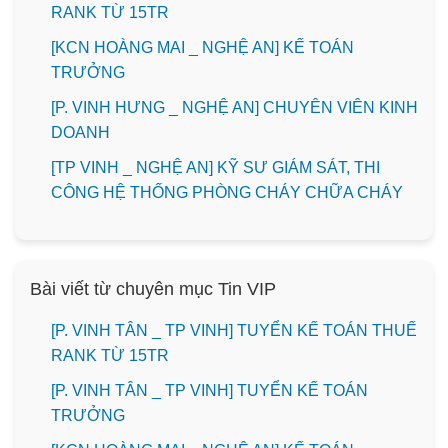
RANK TỪ 15TR
️[KCN HOÀNG MAI _ NGHỆ AN] KẾ TOÁN
TRƯỞNG
️[P. VINH HƯNG _ NGHỆ AN] CHUYÊN VIÊN KINH
DOANH
[TP VINH _ NGHỆ AN] KỸ SƯ GIÁM SÁT, THI
CÔNG HỆ THỐNG PHÒNG CHÁY CHỮA CHÁY
Bài viết từ chuyên mục Tin VIP
[P. VINH TÂN _ TP VINH] TUYỂN KẾ TOÁN THUẾ
RANK TỪ 15TR
[P. VINH TÂN _ TP VINH] TUYỂN KẾ TOÁN
TRƯỞNG