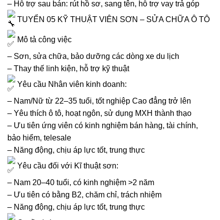
– Hỗ trợ sau bán: rút hồ sơ, sang tên, hỗ trợ vay trả góp
TUYỂN 05 KỸ THUẬT VIÊN SƠN – SỬA CHỮA Ô TÔ
Mô tả công việc
– Sơn, sửa chữa, bảo dưỡng các dòng xe du lịch
– Thay thế linh kiện, hỗ trợ kỹ thuật
Yêu cầu Nhân viên kinh doanh:
– Nam/Nữ từ 22–35 tuổi, tốt nghiệp Cao đẳng trở lên
– Yêu thích ô tô, hoạt ngôn, sử dụng MXH thành thạo
– Ưu tiên ứng viên có kinh nghiệm bán hàng, tài chính,
bảo hiểm, telesale
– Năng động, chịu áp lực tốt, trung thực
Yêu cầu đối với Kĩ thuật sơn:
– Nam 20–40 tuổi, có kinh nghiệm >2 năm
– Ưu tiên có bằng B2, chăm chỉ, trách nhiệm
– Năng động, chịu áp lực tốt, trung thực