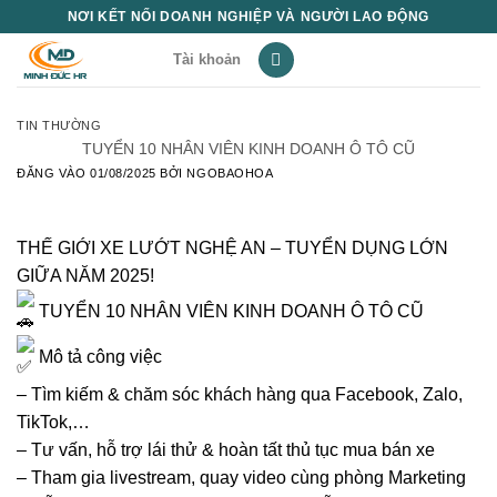
Bỏ
NƠI KẾT NỐI DOANH NGHIỆP VÀ NGƯỜI LAO ĐỘNG
qua
Tài khoản
nội
dung
TIN THƯỜNG
TUYỂN 10 NHÂN VIÊN KINH DOANH Ô TÔ CŨ
ĐĂNG VÀO
01/08/2025
BỞI
NGOBAOHOA
THẾ GIỚI XE LƯỚT NGHỆ AN – TUYỂN DỤNG LỚN
GIỮA NĂM 2025!
TUYỂN 10 NHÂN VIÊN KINH DOANH Ô TÔ CŨ
Mô tả công việc
– Tìm kiếm & chăm sóc khách hàng qua Facebook, Zalo,
TikTok,…
– Tư vấn, hỗ trợ lái thử & hoàn tất thủ tục mua bán xe
– Tham gia livestream, quay video cùng phòng Marketing