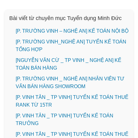
Bài viết từ chuyên mục Tuyển dụng Minh Đức
[P. TRƯỜNG VINH – NGHỆ AN] KẾ TOÁN NỘI BỘ
[P. TRƯỜNG VINH_NGHỆ AN] TUYỂN KẾ TOÁN
TỔNG HỢP
[NGUYỄN VĂN CỪ _ TP VINH _ NGHỆ AN] KẾ
TOÁN BÁN HÀNG
[P. TRƯỜNG VINH _ NGHỆ AN] NHÂN VIÊN TƯ
VẤN BÁN HÀNG SHOWROOM
[P. VINH TÂN _ TP VINH] TUYỂN KẾ TOÁN THUẾ
RANK TỪ 15TR
[P. VINH TÂN _ TP VINH] TUYỂN KẾ TOÁN
TRƯỞNG
[P. VINH TÂN _ TP VINH] TUYỂN KẾ TOÁN THUẾ