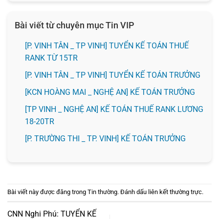
Bài viết từ chuyên mục Tin VIP
[P. VINH TÂN _ TP VINH] TUYỂN KẾ TOÁN THUẾ
RANK TỪ 15TR
[P. VINH TÂN _ TP VINH] TUYỂN KẾ TOÁN TRƯỞNG
️[KCN HOÀNG MAI _ NGHỆ AN] KẾ TOÁN TRƯỞNG
[TP VINH _ NGHỆ AN] KẾ TOÁN THUẾ RANK LƯƠNG
18-20TR
️[P. TRƯỜNG THI _ TP. VINH] KẾ TOÁN TRƯỞNG
Bài viết này được đăng trong
Tin thường
. Đánh dấu
liên kết thường trực
.
CNN Nghi Phú: TUYỂN KẾ