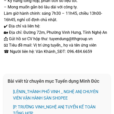
– Kỹ năng tổng hợp, phân tích số liệu tốt.
– Mong muốn gắn bó lâu dài với công ty.
Làm giờ hành chính: sáng 7h30 – 11h45, chiều 13h00-
16h45, nghỉ cố định chủ nhật.
✔️ Địa chỉ và liên hệ:
🏡 Địa chỉ: Đường 72m, Phường Vinh Hưng, Tỉnh Nghệ An
📩 Gửi hồ sơ CV hộp thư: tuyendung@tthgroup.vn
📧 Tiêu đề mail: Vị trí ứng tuyển_ họ và tên ứng viên
☎ Người liên hệ: Vân Khánh_SĐT: 096.484.6659
Bài viết từ chuyên mục Tuyển dụng Minh Đức
️[LÊNIN_THÀNH PHỐ VINH _ NGHỆ AN] CHUYÊN
VIÊN VẬN HÀNH SÀN SHOPEE
[P. TRƯỜNG VINH_NGHỆ AN] TUYỂN KẾ TOÁN
TỔNG HỢP