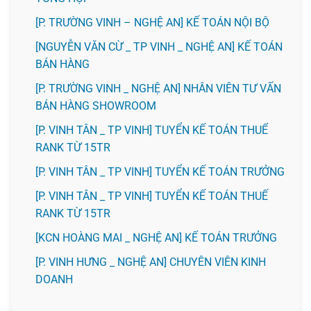
[P. TRƯỜNG VINH – NGHỆ AN] KẾ TOÁN NỘI BỘ
[NGUYỄN VĂN CỪ _ TP VINH _ NGHỆ AN] KẾ TOÁN
BÁN HÀNG
[P. TRƯỜNG VINH _ NGHỆ AN] NHÂN VIÊN TƯ VẤN
BÁN HÀNG SHOWROOM
[P. VINH TÂN _ TP VINH] TUYỂN KẾ TOÁN THUẾ
RANK TỪ 15TR
[P. VINH TÂN _ TP VINH] TUYỂN KẾ TOÁN TRƯỞNG
[P. VINH TÂN _ TP VINH] TUYỂN KẾ TOÁN THUẾ
RANK TỪ 15TR
️[KCN HOÀNG MAI _ NGHỆ AN] KẾ TOÁN TRƯỞNG
️[P. VINH HƯNG _ NGHỆ AN] CHUYÊN VIÊN KINH
DOANH