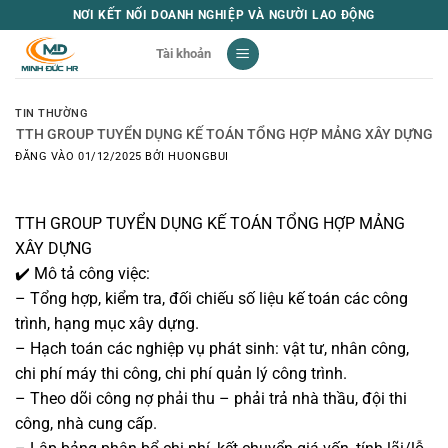
Bỏ
NƠI KẾT NỐI DOANH NGHIỆP VÀ NGƯỜI LAO ĐỘNG
qua
Tài khoản
nội
dung
TIN THƯỜNG
TTH GROUP TUYỂN DỤNG KẾ TOÁN TỔNG HỢP MẢNG XÂY DỰNG
ĐĂNG VÀO
01/12/2025
BỞI
HUONGBUI
TTH GROUP TUYỂN DỤNG KẾ TOÁN TỔNG HỢP MẢNG
XÂY DỰNG
✔️ Mô tả công việc:
– Tổng hợp, kiểm tra, đối chiếu số liệu kế toán các công
trình, hạng mục xây dựng.
– Hạch toán các nghiệp vụ phát sinh: vật tư, nhân công,
chi phí máy thi công, chi phí quản lý công trình.
– Theo dõi công nợ phải thu – phải trả nhà thầu, đội thi
công, nhà cung cấp.