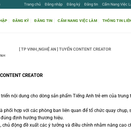
Trang chủ
Đăng nhập
Đăng ký
Đăng tin
Cẩm Nang Việc 
G
HẬP
ĐĂNG KÝ
ĐĂNG TIN
CẨM NANG VIỆC LÀM
THÔNG TIN LIÊ
[ TP VINH_NGHỆ AN ] TUYỂN CONTENT CREATOR
INH
ỂN CONTENT CREATOR
t triển nội dung cho dòng sản phẩm Tiếng Anh trẻ em của trung t
n và phối hợp với các phòng ban liên quan để tổ chức quay chụp,
đúng định hướng thương hiệu.
chủ động đề xuất các ý tưởng và điều chỉnh nhằm nâng cao châ