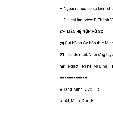
– Ngoài ra nếu có sự kiện, chu
– Địa chỉ làm việc: P. Thành 
👉 LIÊN HỆ NỘP HỒ SƠ:
📩
Gửi hồ sơ CV hộp thư: Mi
📧 Tiêu đề mail: Vị trí ứng tu
☎
Người liên hệ: Mr Bình –
============
#Hằng_Minh_Đức_HR
#mkt_Minh_Đức_Hr