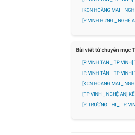
️[KCN HOÀNG MAI _ NG
️[P. VINH HƯNG _ NGHỆ
Bài viết từ chuyên mục T
[P. VINH TÂN _ TP VIN
[P. VINH TÂN _ TP VIN
️[KCN HOÀNG MAI _ NG
[TP VINH _ NGHỆ AN] 
️[P. TRƯỜNG THI _ TP. 