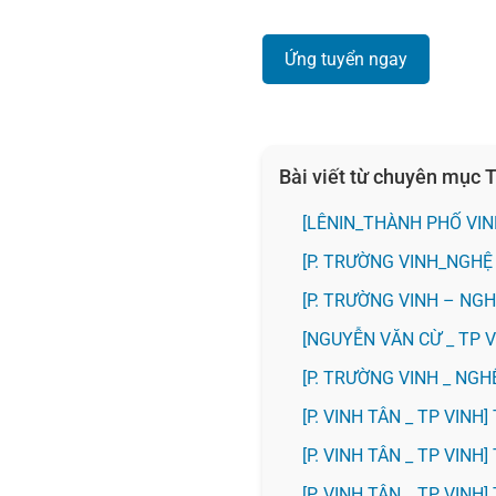
Ứng tuyển ngay
Bài viết từ chuyên mục
️[LÊNIN_THÀNH PHỐ VI
[P. TRƯỜNG VINH_NGHỆ
[P. TRƯỜNG VINH – NGH
[NGUYỄN VĂN CỪ _ TP 
[P. TRƯỜNG VINH _ NG
[P. VINH TÂN _ TP VIN
[P. VINH TÂN _ TP VIN
[P. VINH TÂN _ TP VIN