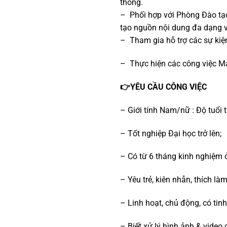
thông.
– Phối hợp với Phòng Đào tạo
tạo nguồn nội dung đa dạng v
– Tham gia hỗ trợ các sự kiệ
– Thực hiện các công việc Ma
👉YÊU CẦU CÔNG VIỆC
– Giới tính Nam/nữ : Độ tuổi t
– Tốt nghiệp Đại học trở lên;
– Có từ 6 tháng kinh nghiệm ở v
– Yêu trẻ, kiên nhẫn, thích là
– Linh hoạt, chủ động, có tin
– Biết xử lý hình ảnh & vide