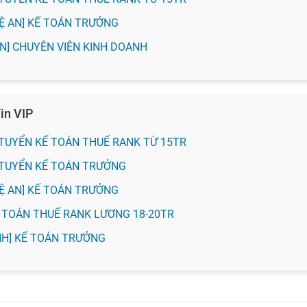
HỆ AN] KẾ TOÁN TRƯỞNG
 AN] CHUYÊN VIÊN KINH DOANH
in VIP
H] TUYỂN KẾ TOÁN THUẾ RANK TỪ 15TR
H] TUYỂN KẾ TOÁN TRƯỞNG
HỆ AN] KẾ TOÁN TRƯỞNG
KẾ TOÁN THUẾ RANK LƯƠNG 18-20TR
VINH] KẾ TOÁN TRƯỞNG