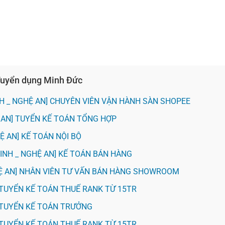
 Tuyển dụng Minh Đức
NH _ NGHỆ AN] CHUYÊN VIÊN VẬN HÀNH SÀN SHOPEE
 AN] TUYỂN KẾ TOÁN TỔNG HỢP
Ệ AN] KẾ TOÁN NỘI BỘ
VINH _ NGHỆ AN] KẾ TOÁN BÁN HÀNG
HỆ AN] NHÂN VIÊN TƯ VẤN BÁN HÀNG SHOWROOM
H] TUYỂN KẾ TOÁN THUẾ RANK TỪ 15TR
H] TUYỂN KẾ TOÁN TRƯỞNG
H] TUYỂN KẾ TOÁN THUẾ RANK TỪ 15TR