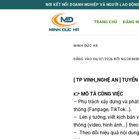
Bỏ
NƠI KẾT NỐI DOANH NGHIỆP VÀ NGƯỜI LAO ĐỘN
qua
nội
TRANG CHỦ
ĐĂNG N
dung
MINH ĐỨC HR
ĐĂNG VÀO
06/07/2026
BỞI
NGOKIMB
[ TP VINH_NGHỆ AN ] TUY
👉 MÔ TẢ CÔNG VIỆC
– Phụ trách xây dựng và phá
thông (Fanpage, TikTok…).
– Lên ý tưởng, viết kịch bả
thông (video, hình ảnh…) theo 
– Theo dõi hiệu quả nội dung, 