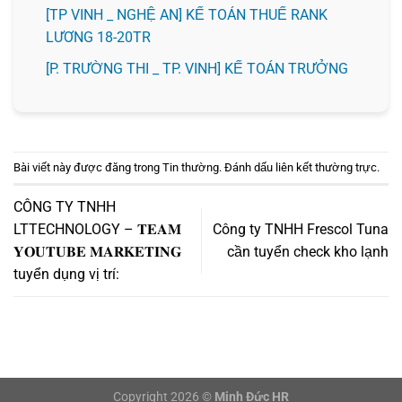
[TP VINH _ NGHỆ AN] KẾ TOÁN THUẾ RANK
LƯƠNG 18-20TR
️[P. TRƯỜNG THI _ TP. VINH] KẾ TOÁN TRƯỞNG
Bài viết này được đăng trong
Tin thường
. Đánh dấu
liên kết thường trực
.
CÔNG TY TNHH
LTTECHNOLOGY – 𝐓𝐄𝐀𝐌
Công ty TNHH Frescol Tuna
𝐘𝐎𝐔𝐓𝐔𝐁𝐄 𝐌𝐀𝐑𝐊𝐄𝐓𝐈𝐍𝐆
cần tuyển check kho lạnh
tuyển dụng vị trí:
Copyright 2026 ©
Minh Đức HR