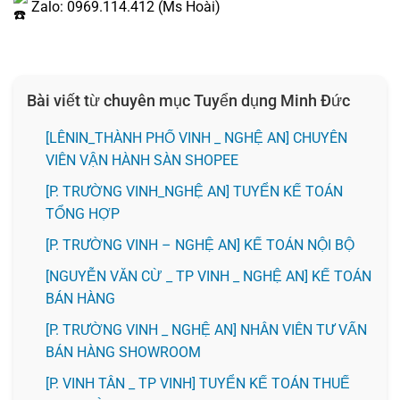
Zalo: 0969.114.412 (Ms Hoài)
Bài viết từ chuyên mục Tuyển dụng Minh Đức
️[LÊNIN_THÀNH PHỐ VINH _ NGHỆ AN] CHUYÊN
VIÊN VẬN HÀNH SÀN SHOPEE
[P. TRƯỜNG VINH_NGHỆ AN] TUYỂN KẾ TOÁN
TỔNG HỢP
[P. TRƯỜNG VINH – NGHỆ AN] KẾ TOÁN NỘI BỘ
[NGUYỄN VĂN CỪ _ TP VINH _ NGHỆ AN] KẾ TOÁN
BÁN HÀNG
[P. TRƯỜNG VINH _ NGHỆ AN] NHÂN VIÊN TƯ VẤN
BÁN HÀNG SHOWROOM
[P. VINH TÂN _ TP VINH] TUYỂN KẾ TOÁN THUẾ