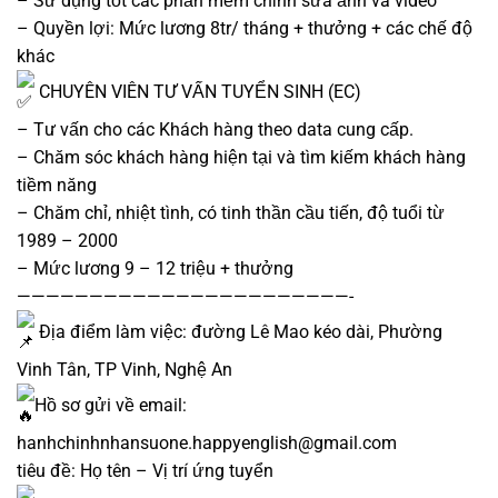
– Sử dụng tốt các phần mềm chỉnh sửa ảnh và video
– Quyền lợi: Mức lương 8tr/ tháng + thưởng + các chế độ
khác
CHUYÊN VIÊN TƯ VẤN TUYỂN SINH (EC)
– Tư vấn cho các Khách hàng theo data cung cấp.
– Chăm sóc khách hàng hiện tại và tìm kiếm khách hàng
tiềm năng
– Chăm chỉ, nhiệt tình, có tinh thần cầu tiến, độ tuổi từ
1989 – 2000
– Mức lương 9 – 12 triệu + thưởng
———————————————————————-
Địa điểm làm việc: đường Lê Mao kéo dài, Phường
Vinh Tân, TP Vinh, Nghệ An
Hồ sơ gửi về email:
hanhchinhnhansuone.happyenglish@gmail.com
tiêu đề: Họ tên – Vị trí ứng tuyển