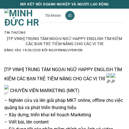
Bỏ
NƠI KẾT NỐI DOANH NGHIỆP VÀ NGƯỜI LAO ĐỘNG
qua
Tài khoản
nội
dung
TIN THƯỜNG
[TP VINH] TRUNG TÂM NGOẠI NGỮ HAPPY ENGLISH TÌM KIẾM
CÁC BẠN TRẺ TIỀM NĂNG CHO CÁC VỊ TRÍ
ĐĂNG VÀO
19/03/2025
BỞI
NGUYENNGUYENYEN
[TP VINH] TRUNG TÂM NGOẠI NGỮ HAPPY ENGLISH TÌM
KIẾM CÁC BẠN TRẺ TIỀM NĂNG CHO CÁC VỊ TRÍ
CHUYÊN VIÊN MARKETING (MKT)
– Nghiên cứu và lên giải pháp MKT online, offline cho việc
quảng bá và phát triển thương hiệu
– Xây dựng, triển khai kế hoạch Marketing
– Viết bài, lên content