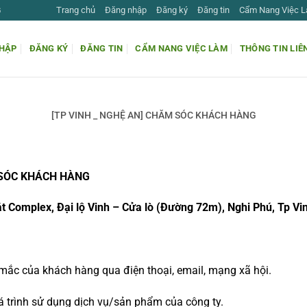
Trang chủ
Đăng nhập
Đăng ký
Đăng tin
Cẩm Nang Việc 
G
HẬP
ĐĂNG KÝ
ĐĂNG TIN
CẨM NANG VIỆC LÀM
THÔNG TIN LIÊ
[TP VINH _ NGHỆ AN] CHĂM SÓC KHÁCH HÀNG
SÓC KHÁCH HÀNG
 Complex, Đại lộ Vinh – Cửa lò (Đường 72m), Nghi Phú, Tp V
 mắc của khách hàng qua điện thoại, email, mạng xã hội.
á trình sử dụng dịch vụ/sản phẩm của công ty.