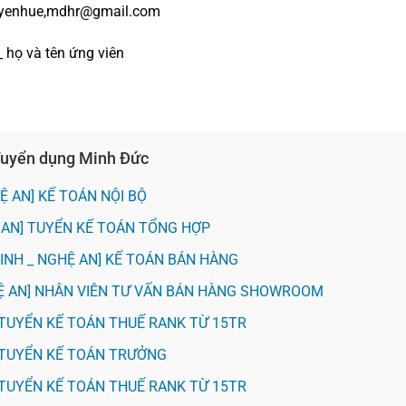
guyenhue,mdhr@gmail.com
 _ họ và tên ứng viên
 Tuyển dụng Minh Đức
Ệ AN] KẾ TOÁN NỘI BỘ
 AN] TUYỂN KẾ TOÁN TỔNG HỢP
VINH _ NGHỆ AN] KẾ TOÁN BÁN HÀNG
HỆ AN] NHÂN VIÊN TƯ VẤN BÁN HÀNG SHOWROOM
H] TUYỂN KẾ TOÁN THUẾ RANK TỪ 15TR
H] TUYỂN KẾ TOÁN TRƯỞNG
H] TUYỂN KẾ TOÁN THUẾ RANK TỪ 15TR