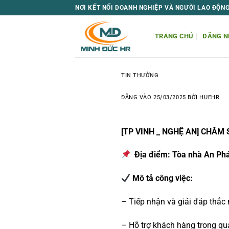
Bỏ
NƠI KẾT NỐI DOANH NGHIỆP VÀ NGƯỜI LAO ĐỘN
qua
nội
TRANG CHỦ
ĐĂNG N
dung
TIN THƯỜNG
ĐĂNG VÀO
25/03/2025
BỞI
HUEHR
[TP VINH _ NGHỆ AN]
CHĂM 
Địa điểm: Tòa nhà An Phát
Mô tả công việc:
– Tiếp nhận và giải đáp thắc
– Hỗ trợ khách hàng trong qu