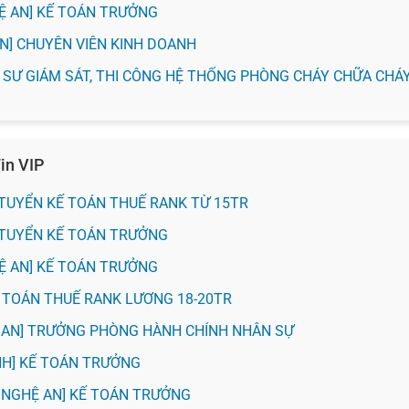
HỆ AN] KẾ TOÁN TRƯỞNG
 AN] CHUYÊN VIÊN KINH DOANH
KỸ SƯ GIÁM SÁT, THI CÔNG HỆ THỐNG PHÒNG CHÁY CHỮA CHÁ
in VIP
H] TUYỂN KẾ TOÁN THUẾ RANK TỪ 15TR
H] TUYỂN KẾ TOÁN TRƯỞNG
HỆ AN] KẾ TOÁN TRƯỞNG
KẾ TOÁN THUẾ RANK LƯƠNG 18-20TR
Ệ AN] TRƯỞNG PHÒNG HÀNH CHÍNH NHÂN SỰ
VINH] KẾ TOÁN TRƯỞNG
 NGHỆ AN] KẾ TOÁN TRƯỞNG