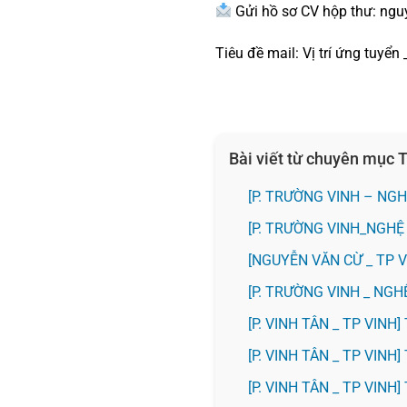
Gửi hồ sơ CV hộp thư: n
Tiêu đề mail: Vị trí ứng tuyển
Bài viết từ chuyên mục
[P. TRƯỜNG VINH – NGH
[P. TRƯỜNG VINH_NGHỆ
[NGUYỄN VĂN CỪ _ TP 
[P. TRƯỜNG VINH _ NG
[P. VINH TÂN _ TP VIN
[P. VINH TÂN _ TP VIN
[P. VINH TÂN _ TP VIN