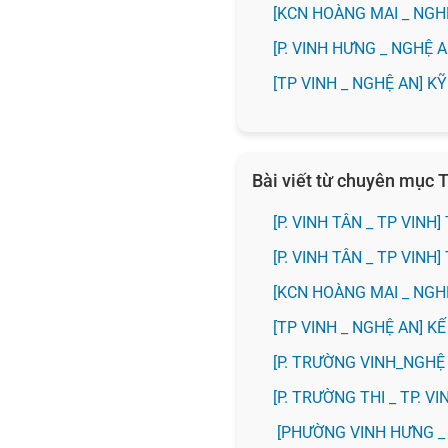
️[KCN HOÀNG MAI _ NG
️[P. VINH HƯNG _ NGHỆ
[TP VINH _ NGHỆ AN] 
Bài viết từ chuyên mục T
[P. VINH TÂN _ TP VIN
[P. VINH TÂN _ TP VIN
️[KCN HOÀNG MAI _ NG
[TP VINH _ NGHỆ AN] 
[P. TRƯỜNG VINH_NGH
️[P. TRƯỜNG THI _ TP. 
[PHƯỜNG VINH HƯNG _