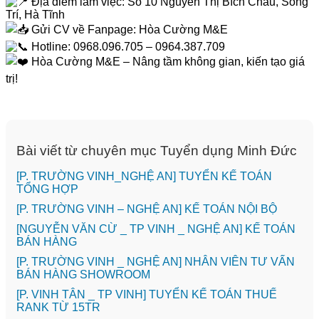
Địa điểm làm việc: Số 10 Nguyễn Thị Bích Châu, Sông
Trí, Hà Tĩnh
Gửi CV về Fanpage: Hòa Cường M&E
Hotline: 0968.096.705 – 0964.387.709
Hòa Cường M&E – Nâng tầm không gian, kiến tạo giá
trị!
Bài viết từ chuyên mục Tuyển dụng Minh Đức
[P. TRƯỜNG VINH_NGHỆ AN] TUYỂN KẾ TOÁN
TỔNG HỢP
[P. TRƯỜNG VINH – NGHỆ AN] KẾ TOÁN NỘI BỘ
[NGUYỄN VĂN CỪ _ TP VINH _ NGHỆ AN] KẾ TOÁN
BÁN HÀNG
[P. TRƯỜNG VINH _ NGHỆ AN] NHÂN VIÊN TƯ VẤN
BÁN HÀNG SHOWROOM
[P. VINH TÂN _ TP VINH] TUYỂN KẾ TOÁN THUẾ
RANK TỪ 15TR