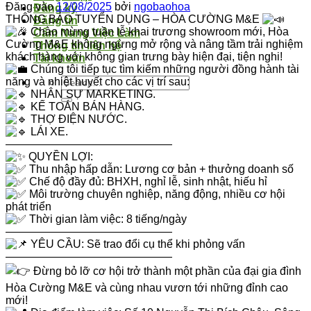
Đăng vào
12/08/2025
bởi
ngobaohoa
Đăng ký
THÔNG BÁO TUYỂN DỤNG – HÒA CƯỜNG M&E
Đăng tin
Chào mừng tuần lễ khai trương showroom mới, Hòa
Cẩm Nang Việc Làm
Cường M&E không ngừng mở rộng và nâng tầm trải nghiệm
Thông tin liên hệ
khách hàng với không gian trưng bày hiện đại, tiện nghi!
Tài khoản
Chúng tôi tiếp tục tìm kiếm những người đồng hành tài
năng và nhiệt huyết cho các vị trí sau:
NHÂN SỰ MARKETING.
KẾ TOÁN BÁN HÀNG.
THỢ ĐIỆN NƯỚC.
LÁI XE.
———————————————
QUYỀN LỢI:
Thu nhập hấp dẫn: Lương cơ bản + thưởng doanh số
Chế độ đầy đủ: BHXH, nghỉ lễ, sinh nhật, hiếu hỉ
Môi trường chuyên nghiệp, năng động, nhiều cơ hội
phát triển
Thời gian làm việc: 8 tiếng/ngày
———————————————
YÊU CẦU: Sẽ trao đổi cụ thể khi phỏng vấn
———————————————
Đừng bỏ lỡ cơ hội trở thành một phần của đại gia đình
Hòa Cường M&E và cùng nhau vươn tới những đỉnh cao
mới!