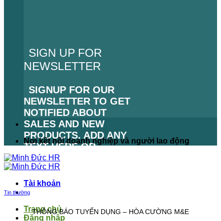
SIGN UP FOR
NEWSLETTER
SIGNUP FOR OUR
NEWSLETTER TO GET
NOTIFIED ABOUT
SALES AND NEW
PRODUCTS. ADD ANY
Nơi kết nối doanh nghiệp và người lao động
TEXT HERE OR
REMOVE IT.
LỖI:
KHÔNG TÌM THẤY
Tài khoản
BIỂU MẪU LIÊN HỆ.
Tin thường
Trang chủ
THÔNG BÁO TUYỂN DỤNG – HÒA CƯỜNG M&E
Đăng nhập