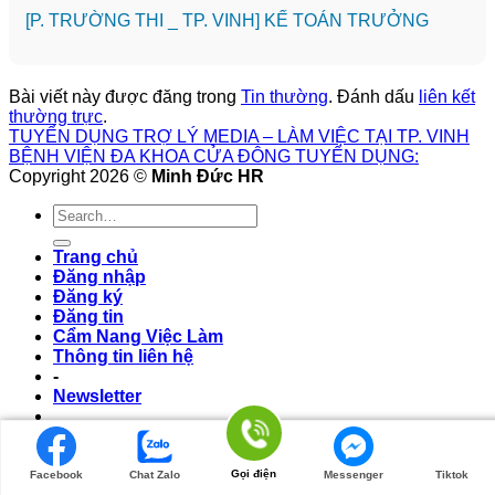
️[P. TRƯỜNG THI _ TP. VINH] KẾ TOÁN TRƯỞNG
Bài viết này được đăng trong
Tin thường
. Đánh dấu
liên kết
thường trực
.
TUYỂN DỤNG TRỢ LÝ MEDIA – LÀM VIỆC TẠI TP. VINH
BỆNH VIỆN ĐA KHOA CỬA ĐÔNG TUYỂN DỤNG:
Copyright 2026 ©
Minh Đức HR
Trang chủ
Đăng nhập
Đăng ký
Đăng tin
Cẩm Nang Việc Làm
Thông tin liên hệ
-
Newsletter
Login/Logout
Gọi điện
Facebook
Chat Zalo
Messenger
Tiktok
Login/Logout