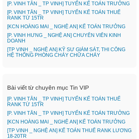
[P. VINH TÂN _ TP VINH] TUYỂN KẾ TOÁN TRƯỞNG
[P. VINH TÂN _ TP VINH] TUYỂN KẾ TOÁN THUẾ
RANK TỪ 15TR
️[KCN HOÀNG MAI _ NGHỆ AN] KẾ TOÁN TRƯỞNG
️[P. VINH HƯNG _ NGHỆ AN] CHUYÊN VIÊN KINH
DOANH
[TP VINH _ NGHỆ AN] KỸ SƯ GIÁM SÁT, THI CÔNG
HỆ THỐNG PHÒNG CHÁY CHỮA CHÁY
Bài viết từ chuyên mục Tin VIP
[P. VINH TÂN _ TP VINH] TUYỂN KẾ TOÁN THUẾ
RANK TỪ 15TR
[P. VINH TÂN _ TP VINH] TUYỂN KẾ TOÁN TRƯỞNG
️[KCN HOÀNG MAI _ NGHỆ AN] KẾ TOÁN TRƯỞNG
[TP VINH _ NGHỆ AN] KẾ TOÁN THUẾ RANK LƯƠNG
18-20TR