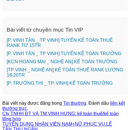
Bài viết từ chuyên mục Tin VIP
[P. VINH TÂN _ TP VINH] TUYỂN KẾ TOÁN THUẾ
RANK TỪ 15TR
[P. VINH TÂN _ TP VINH] TUYỂN KẾ TOÁN TRƯỞNG
️[KCN HOÀNG MAI _ NGHỆ AN] KẾ TOÁN TRƯỞNG
[TP VINH _ NGHỆ AN] KẾ TOÁN THUẾ RANK LƯƠNG
18-20TR
️[P. TRƯỜNG THI _ TP. VINH] KẾ TOÁN TRƯỞNG
Bài viết này được đăng trong
Tin thường
. Đánh dấu
liên kết
thường trực
.
Cty TNHH ĐT VÀ TM VINH HƯNG: kế toán thuế/kế toán
tổng hợp
TUYỂN DỤNG NHÂN VIÊN NAM+NỮ PHỤC VỤ,LỄ
TÂN,THU NGÂN