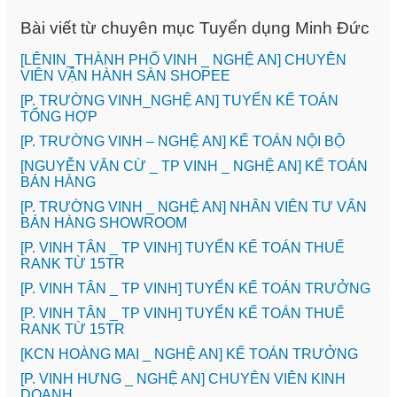
Bài viết từ chuyên mục Tuyển dụng Minh Đức
️[LÊNIN_THÀNH PHỐ VINH _ NGHỆ AN] CHUYÊN
VIÊN VẬN HÀNH SÀN SHOPEE
[P. TRƯỜNG VINH_NGHỆ AN] TUYỂN KẾ TOÁN
TỔNG HỢP
[P. TRƯỜNG VINH – NGHỆ AN] KẾ TOÁN NỘI BỘ
[NGUYỄN VĂN CỪ _ TP VINH _ NGHỆ AN] KẾ TOÁN
BÁN HÀNG
[P. TRƯỜNG VINH _ NGHỆ AN] NHÂN VIÊN TƯ VẤN
BÁN HÀNG SHOWROOM
[P. VINH TÂN _ TP VINH] TUYỂN KẾ TOÁN THUẾ
RANK TỪ 15TR
[P. VINH TÂN _ TP VINH] TUYỂN KẾ TOÁN TRƯỞNG
[P. VINH TÂN _ TP VINH] TUYỂN KẾ TOÁN THUẾ
RANK TỪ 15TR
️[KCN HOÀNG MAI _ NGHỆ AN] KẾ TOÁN TRƯỞNG
️[P. VINH HƯNG _ NGHỆ AN] CHUYÊN VIÊN KINH
DOANH