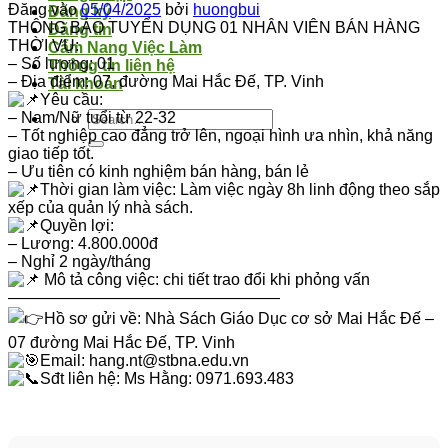
Đăng vào
05/04/2025
bởi
huongbui
Đăng ký
THÔNG BÁO TUYỂN DỤNG 01 NHÂN VIÊN BÁN HÀNG
Đăng tin
THỜI VỤ:
Cẩm Nang Việc Làm
– Số lượng: 01
Thông tin liên hệ
– Địa điểm: 07, đường Mai Hắc Đế, TP. Vinh
Tài khoản
Yêu cầu:
– Nam/Nữ tuổi từ 22-32
– Tốt nghiệp cao đẳng trở lên, ngoại hình ưa nhìn, khả năng
giao tiếp tốt.
– Ưu tiên có kinh nghiệm bán hàng, bán lẻ
Thời gian làm việc: Làm việc ngày 8h linh động theo sắp
xếp của quản lý nhà sách.
Quyền lợi:
– Lương: 4.800.000đ
– Nghỉ 2 ngày/tháng
Mô tả công việc: chi tiết trao đổi khi phỏng vấn
—————————————————
Hồ sơ gửi về: Nhà Sách Giáo Dục cơ sở Mai Hắc Đế –
07 đường Mai Hắc Đế, TP. Vinh
Email: hang.nt@stbna.edu.vn
Sđt liên hệ: Ms Hằng: 0971.693.483