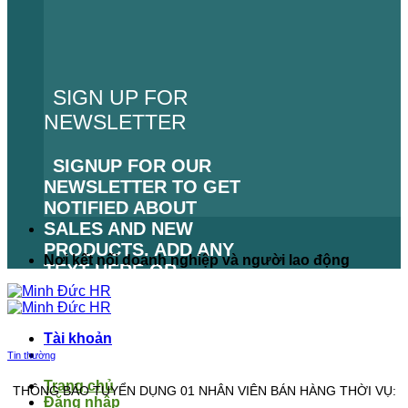
SIGN UP FOR
NEWSLETTER
SIGNUP FOR OUR
NEWSLETTER TO GET
NOTIFIED ABOUT
SALES AND NEW
PRODUCTS. ADD ANY
Nơi kết nối doanh nghiệp và người lao động
TEXT HERE OR
REMOVE IT.
LỖI:
KHÔNG TÌM THẤY
Tài khoản
BIỂU MẪU LIÊN HỆ.
Tin thường
Trang chủ
THÔNG BÁO TUYỂN DỤNG 01 NHÂN VIÊN BÁN HÀNG THỜI VỤ:
Đăng nhập