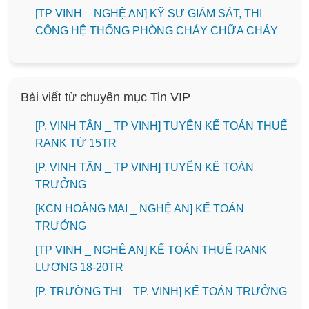
[TP VINH _ NGHỆ AN] KỸ SƯ GIÁM SÁT, THI
CÔNG HỆ THỐNG PHÒNG CHÁY CHỮA CHÁY
Bài viết từ chuyên mục Tin VIP
[P. VINH TÂN _ TP VINH] TUYỂN KẾ TOÁN THUẾ
RANK TỪ 15TR
[P. VINH TÂN _ TP VINH] TUYỂN KẾ TOÁN
TRƯỞNG
️[KCN HOÀNG MAI _ NGHỆ AN] KẾ TOÁN
TRƯỞNG
[TP VINH _ NGHỆ AN] KẾ TOÁN THUẾ RANK
LƯƠNG 18-20TR
️[P. TRƯỜNG THI _ TP. VINH] KẾ TOÁN TRƯỞNG