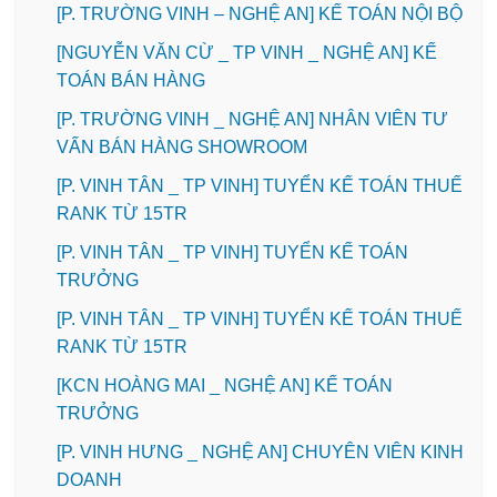
[P. TRƯỜNG VINH – NGHỆ AN] KẾ TOÁN NỘI BỘ
[NGUYỄN VĂN CỪ _ TP VINH _ NGHỆ AN] KẾ
TOÁN BÁN HÀNG
[P. TRƯỜNG VINH _ NGHỆ AN] NHÂN VIÊN TƯ
VẤN BÁN HÀNG SHOWROOM
[P. VINH TÂN _ TP VINH] TUYỂN KẾ TOÁN THUẾ
RANK TỪ 15TR
[P. VINH TÂN _ TP VINH] TUYỂN KẾ TOÁN
TRƯỞNG
[P. VINH TÂN _ TP VINH] TUYỂN KẾ TOÁN THUẾ
RANK TỪ 15TR
️[KCN HOÀNG MAI _ NGHỆ AN] KẾ TOÁN
TRƯỞNG
️[P. VINH HƯNG _ NGHỆ AN] CHUYÊN VIÊN KINH
DOANH