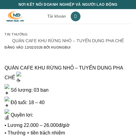
Bỏ
NƠI KẾT NỐI DOANH NGHIỆP VÀ NGƯỜI LAO ĐỘNG
qua
Tài khoản
nội
dung
TIN THƯỜNG
QUÁN CAFE KHU RỪNG NHỎ – TUYỂN DỤNG PHA CHẾ
ĐĂNG VÀO
12/02/2026
BỞI
HUONGBUI
QUÁN CAFE KHU RỪNG NHỎ – TUYỂN DỤNG PHA
CHẾ
Số lượng: 03 bạn
Độ tuổi: 18 – 40
Quyền lợi:
• Lương 22.000 – 26.000đ/giờ
• Thưởng + tiền trách nhiệm