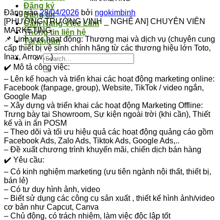
Đăng ký
Đăng vào
28/04/2026
bởi
ngokimbinh
Đăng tin
[PHƯỜNG TRƯỜNG VINH _ NGHỆ AN] CHUYÊN VIÊN
Cẩm Nang Việc Làm
MARKETING
Thông tin liên hệ
📌 Linh vực hoạt động: Thương mại và dịch vụ (chuyên cung
Tài khoản
cấp thiết bị vệ sinh chính hãng từ các thương hiệu lớn Toto,
Inax, Arrow…)
✔️ Mô tả công việc:
– Lên kế hoạch và triển khai các hoạt động marketing online:
Facebook (fanpage, group), Website, TikTok / video ngắn,
Google Map
– Xây dựng và triển khai các hoạt động Marketing Offline:
Trưng bày tại Showroom, Sự kiện ngoài trời (khi cần), Thiết
kế và in ấn POSM
– Theo dõi và tối ưu hiệu quả các hoạt động quảng cáo gồm
Facebook Ads, Zalo Ads, Tiktok Ads, Google Ads,..
– Đề xuất chương trình khuyến mãi, chiến dịch bán hàng
✔️ Yêu cầu:
– Có kinh nghiệm marketing (ưu tiên ngành nội thất, thiết bị,
bán lẻ)
– Có tư duy hình ảnh, video
– Biết sử dụng các công cụ sản xuất , thiết kế hình ảnh/video
cơ bản như Capcut, Canva
– Chủ động, có trách nhiệm, làm việc độc lập tốt