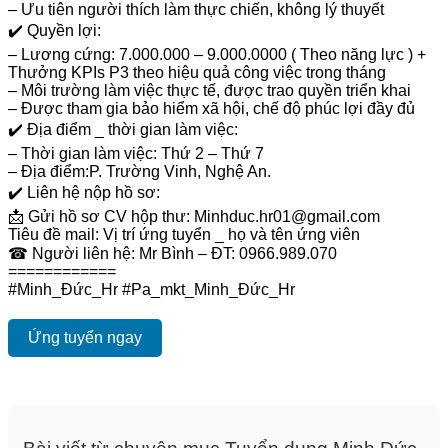
– Ưu tiên người thích làm thực chiến, không lý thuyết
✔️ Quyền lợi:
– Lương cứng: 7.000.000 – 9.000.0000 ( Theo năng lực ) +
Thưởng KPIs P3 theo hiệu quả công việc trong tháng
– Môi trường làm việc thực tế, được trao quyền triển khai
– Được tham gia bảo hiểm xã hội, chế độ phúc lợi đầy đủ
✔️ Địa điểm _ thời gian làm việc:
– Thời gian làm việc: Thứ 2 – Thứ 7
– Địa điểm:P. Trường Vinh, Nghệ An.
✔️ Liên hệ nộp hồ sơ:
📩 Gửi hồ sơ CV hộp thư: Minhduc.hr01@gmail.com
Tiêu đề mail: Vị trí ứng tuyển _ họ và tên ứng viên
☎ Người liên hệ: Mr Bình – ĐT: 0966.989.070
============
#Minh_Đức_Hr #Pa_mkt_Minh_Đức_Hr
Ứng tuyển ngay