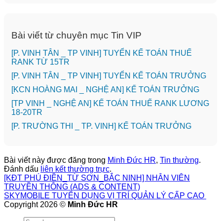
Bài viết từ chuyên mục Tin VIP
[P. VINH TÂN _ TP VINH] TUYỂN KẾ TOÁN THUẾ
RANK TỪ 15TR
[P. VINH TÂN _ TP VINH] TUYỂN KẾ TOÁN TRƯỞNG
️[KCN HOÀNG MAI _ NGHỆ AN] KẾ TOÁN TRƯỞNG
[TP VINH _ NGHỆ AN] KẾ TOÁN THUẾ RANK LƯƠNG
18-20TR
️[P. TRƯỜNG THI _ TP. VINH] KẾ TOÁN TRƯỞNG
Bài viết này được đăng trong
Minh Đức HR
,
Tin thường
.
Đánh dấu
liên kết thường trực
.
[KĐT PHÚ ĐIỀN_TỪ SƠN_BẮC NINH] NHÂN VIÊN
TRUYỀN THÔNG (ADS & CONTENT)
SKYMOBILE TUYỂN DỤNG VỊ TRÍ QUẢN LÝ CẤP CAO
Copyright 2026 ©
Minh Đức HR