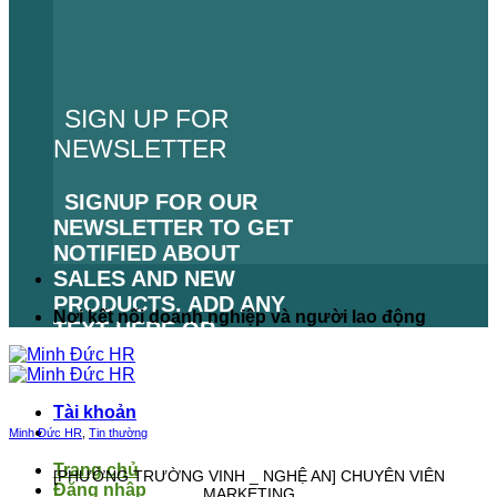
SIGN UP FOR
NEWSLETTER
SIGNUP FOR OUR
NEWSLETTER TO GET
NOTIFIED ABOUT
SALES AND NEW
PRODUCTS. ADD ANY
Nơi kết nối doanh nghiệp và người lao động
TEXT HERE OR
REMOVE IT.
LỖI:
KHÔNG TÌM THẤY
Tài khoản
BIỂU MẪU LIÊN HỆ.
Minh Đức HR
,
Tin thường
Trang chủ
[PHƯỜNG TRƯỜNG VINH _ NGHỆ AN] CHUYÊN VIÊN
Đăng nhập
MARKETING