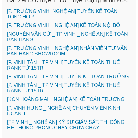
Bài viết từ chuyên mục Tuyển dụng Minh Đức
[P. TRƯỜNG VINH_NGHỆ AN] TUYỂN KẾ TOÁN
TỔNG HỢP
[P. TRƯỜNG VINH – NGHỆ AN] KẾ TOÁN NỘI BỘ
[NGUYỄN VĂN CỪ _ TP VINH _ NGHỆ AN] KẾ TOÁN
BÁN HÀNG
[P. TRƯỜNG VINH _ NGHỆ AN] NHÂN VIÊN TƯ VẤN
BÁN HÀNG SHOWROOM
[P. VINH TÂN _ TP VINH] TUYỂN KẾ TOÁN THUẾ
RANK TỪ 15TR
[P. VINH TÂN _ TP VINH] TUYỂN KẾ TOÁN TRƯỞNG
[P. VINH TÂN _ TP VINH] TUYỂN KẾ TOÁN THUẾ
RANK TỪ 15TR
️[KCN HOÀNG MAI _ NGHỆ AN] KẾ TOÁN TRƯỞNG
️[P. VINH HƯNG _ NGHỆ AN] CHUYÊN VIÊN KINH
DOANH
[TP VINH _ NGHỆ AN] KỸ SƯ GIÁM SÁT, THI CÔNG
HỆ THỐNG PHÒNG CHÁY CHỮA CHÁY