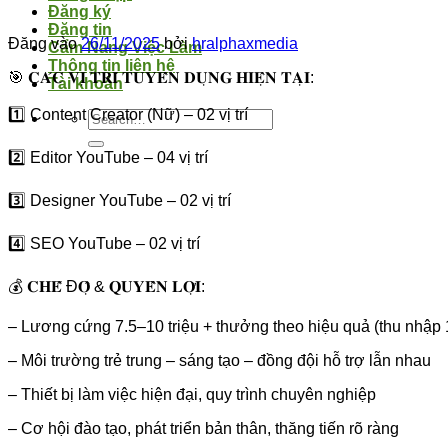
Đăng ký
Đăng tin
Đăng vào
26/11/2025
bởi
hralphaxmedia
Cẩm Nang Việc Làm
Thông tin liên hệ
🎯 𝐂𝐀́𝐂 𝐕𝐈̣ 𝐓𝐑𝐈́ 𝐓𝐔𝐘𝐄̂̉𝐍 𝐃𝐔̣𝐍𝐆 𝐇𝐈𝐄̣̂𝐍 𝐓𝐀̣𝐈:
Tài khoản
1️⃣ Content Creator (Nữ) – 02 vị trí
2️⃣ Editor YouTube – 04 vị trí
3️⃣ Designer YouTube – 02 vị trí
4️⃣ SEO YouTube – 02 vị trí
💰 𝐂𝐇𝐄̂́ Đ𝐎̣̂ & 𝐐𝐔𝐘𝐄̂̀𝐍 𝐋𝐎̛̣𝐈:
– Lương cứng 7.5–10 triệu + thưởng theo hiệu quả (thu nhập 
– Môi trường trẻ trung – sáng tạo – đồng đội hỗ trợ lẫn nhau
– Thiết bị làm việc hiện đại, quy trình chuyên nghiệp
– Cơ hội đào tạo, phát triển bản thân, thăng tiến rõ ràng