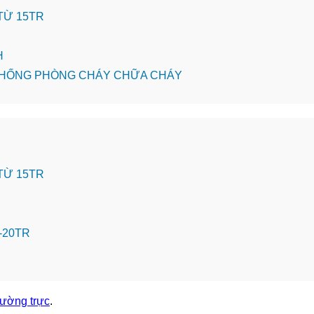
 TỪ 15TR
H
HỆ THỐNG PHÒNG CHÁY CHỮA CHÁY
 TỪ 15TR
-20TR
thường trực
.