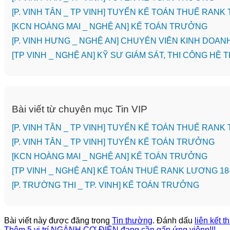
[P. VINH TÂN _ TP VINH] TUYỂN KẾ TOÁN THUẾ RANK
️[KCN HOÀNG MAI _ NGHỆ AN] KẾ TOÁN TRƯỞNG
️[P. VINH HƯNG _ NGHỆ AN] CHUYÊN VIÊN KINH DOAN
[TP VINH _ NGHỆ AN] KỸ SƯ GIÁM SÁT, THI CÔNG 
Bài viết từ chuyên mục Tin VIP
[P. VINH TÂN _ TP VINH] TUYỂN KẾ TOÁN THUẾ RANK
[P. VINH TÂN _ TP VINH] TUYỂN KẾ TOÁN TRƯỞNG
️[KCN HOÀNG MAI _ NGHỆ AN] KẾ TOÁN TRƯỞNG
[TP VINH _ NGHỆ AN] KẾ TOÁN THUẾ RANK LƯƠNG 18
️[P. TRƯỜNG THI _ TP. VINH] KẾ TOÁN TRƯỞNG
Bài viết này được đăng trong
Tin thường
. Đánh dấu
liên kết 
Thêm 5 vị trí NGÀNH CƠ ĐIỆN đang cần gấp ứng viênn!!!