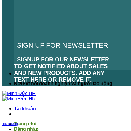
SIGN UP FOR NEWSLETTER
SIGNUP FOR OUR NEWSLETTER
TO GET NOTIFIED ABOUT SALES
AND NEW PRODUCTS. ADD ANY
TEXT HERE OR REMOVE IT.
Nơi kết nối doanh nghiệp và người lao động
LỖI:
KHÔNG TÌM THẤY BIỂU MẪU
LIÊN HỆ.
Tài khoản
Trang chủ
Tin thường
Đăng nhập