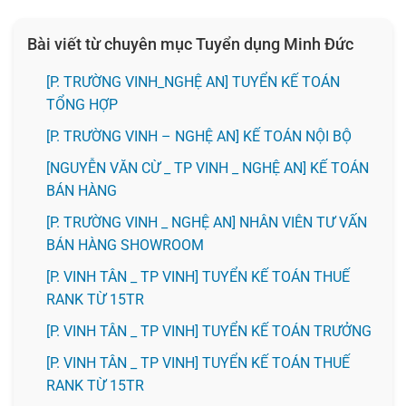
Bài viết từ chuyên mục Tuyển dụng Minh Đức
[P. TRƯỜNG VINH_NGHỆ AN] TUYỂN KẾ TOÁN
TỔNG HỢP
[P. TRƯỜNG VINH – NGHỆ AN] KẾ TOÁN NỘI BỘ
[NGUYỄN VĂN CỪ _ TP VINH _ NGHỆ AN] KẾ TOÁN
BÁN HÀNG
[P. TRƯỜNG VINH _ NGHỆ AN] NHÂN VIÊN TƯ VẤN
BÁN HÀNG SHOWROOM
[P. VINH TÂN _ TP VINH] TUYỂN KẾ TOÁN THUẾ
RANK TỪ 15TR
[P. VINH TÂN _ TP VINH] TUYỂN KẾ TOÁN TRƯỞNG
[P. VINH TÂN _ TP VINH] TUYỂN KẾ TOÁN THUẾ
RANK TỪ 15TR