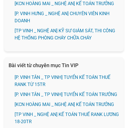
️[KCN HOÀNG MAI _ NGHỆ AN] KẾ TOÁN TRƯỞNG
️[P. VINH HƯNG _ NGHỆ AN] CHUYÊN VIÊN KINH
DOANH
[TP VINH _ NGHỆ AN] KỸ SƯ GIÁM SÁT, THI CÔNG
HỆ THỐNG PHÒNG CHÁY CHỮA CHÁY
Bài viết từ chuyên mục Tin VIP
[P. VINH TÂN _ TP VINH] TUYỂN KẾ TOÁN THUẾ
RANK TỪ 15TR
[P. VINH TÂN _ TP VINH] TUYỂN KẾ TOÁN TRƯỞNG
️[KCN HOÀNG MAI _ NGHỆ AN] KẾ TOÁN TRƯỞNG
[TP VINH _ NGHỆ AN] KẾ TOÁN THUẾ RANK LƯƠNG
18-20TR