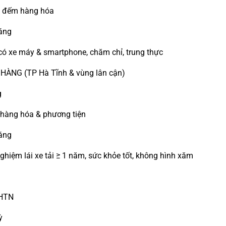
m đếm hàng hóa
háng
có xe máy & smartphone, chăm chỉ, trung thực
HÀNG (TP Hà Tĩnh & vùng lân cận)
g
 hàng hóa & phương tiện
háng
ghiệm lái xe tải ≥ 1 năm, sức khỏe tốt, không hình xăm
BHTN
ỳ