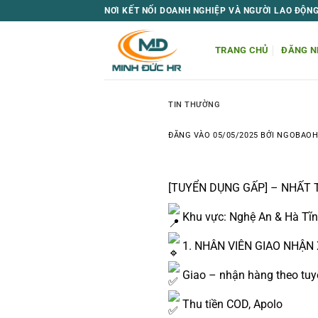
Bỏ
NƠI KẾT NỐI DOANH NGHIỆP VÀ NGƯỜI LAO ĐỘN
qua
nội
TRANG CHỦ
ĐĂNG N
dung
TIN THƯỜNG
ĐĂNG VÀO
05/05/2025
BỞI
NGOBAO
[TUYỂN DỤNG GẤP] – NHẤT 
Khu vực: Nghệ An & Hà Tĩ
1. NHÂN VIÊN GIAO NHẬN 
Giao – nhận hàng theo tuy
Thu tiền COD, Apolo