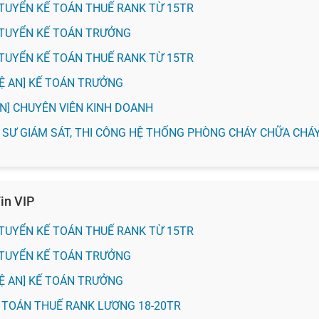
H] TUYỂN KẾ TOÁN THUẾ RANK TỪ 15TR
H] TUYỂN KẾ TOÁN TRƯỞNG
H] TUYỂN KẾ TOÁN THUẾ RANK TỪ 15TR
HỆ AN] KẾ TOÁN TRƯỞNG
 AN] CHUYÊN VIÊN KINH DOANH
KỸ SƯ GIÁM SÁT, THI CÔNG HỆ THỐNG PHÒNG CHÁY CHỮA CHÁ
in VIP
H] TUYỂN KẾ TOÁN THUẾ RANK TỪ 15TR
H] TUYỂN KẾ TOÁN TRƯỞNG
HỆ AN] KẾ TOÁN TRƯỞNG
KẾ TOÁN THUẾ RANK LƯƠNG 18-20TR