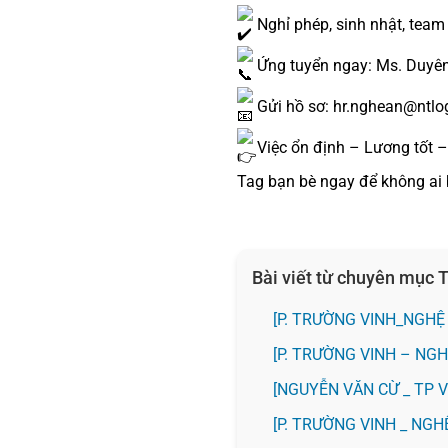
Nghỉ phép, sinh nhật, team 
Ứng tuyển ngay: Ms. Duyê
Gửi hồ sơ: hr.nghean@ntlog
Việc ổn định – Lương tốt –
Tag bạn bè ngay để không ai b
Bài viết từ chuyên mục
[P. TRƯỜNG VINH_NGHỆ
[P. TRƯỜNG VINH – NGH
[NGUYỄN VĂN CỪ _ TP 
[P. TRƯỜNG VINH _ NG