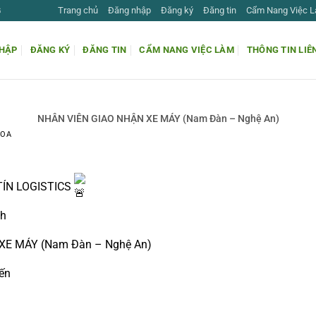
Trang chủ
Đăng nhập
Đăng ký
Đăng tin
Cẩm Nang Việc 
G
HẬP
ĐĂNG KÝ
ĐĂNG TIN
CẨM NANG VIỆC LÀM
THÔNG TIN LIÊ
NHÂN VIÊN GIAO NHẬN XE MÁY (Nam Đàn – Nghệ An)
HOA
TÍN LOGISTICS
nh
XE MÁY (Nam Đàn – Nghệ An)
ến