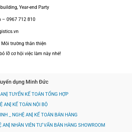
building, Year-end Party
n – 0967 712 810
istics.vn
 Môi trường thân thiện
ỏ lỡ cơ hội việc làm này nhé!
 Tuyển dụng Minh Đức
 AN] TUYỂN KẾ TOÁN TỔNG HỢP
Ệ AN] KẾ TOÁN NỘI BỘ
VINH _ NGHỆ AN] KẾ TOÁN BÁN HÀNG
HỆ AN] NHÂN VIÊN TƯ VẤN BÁN HÀNG SHOWROOM