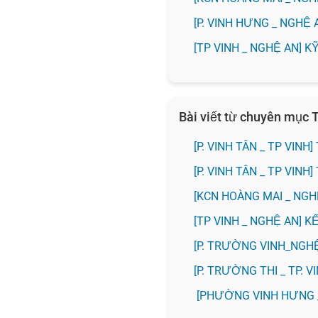
️[P. VINH HƯNG _ NGHỆ
[TP VINH _ NGHỆ AN] 
Bài viết từ chuyên mục T
[P. VINH TÂN _ TP VIN
[P. VINH TÂN _ TP VI
️[KCN HOÀNG MAI _ NG
[TP VINH _ NGHỆ AN] 
[P. TRƯỜNG VINH_NGH
️[P. TRƯỜNG THI _ TP.
[PHƯỜNG VINH HƯNG 