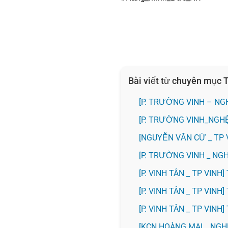
Bài viết từ chuyên mục
[P. TRƯỜNG VINH – NG
[P. TRƯỜNG VINH_NGH
[NGUYỄN VĂN CỪ _ TP 
[P. TRƯỜNG VINH _ N
[P. VINH TÂN _ TP VIN
[P. VINH TÂN _ TP VI
[P. VINH TÂN _ TP VIN
️[KCN HOÀNG MAI _ NG