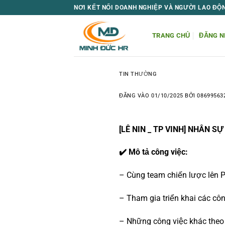
Bỏ
NƠI KẾT NỐI DOANH NGHIỆP VÀ NGƯỜI LAO ĐỘ
qua
nội
TRANG CHỦ
ĐĂNG N
dung
TIN THƯỜNG
ĐĂNG VÀO
01/10/2025
BỞI
08699563
[LÊ NIN _ TP VINH] NHÂN S
✔️ Mô tả công việc:
– Cùng team chiến lược lên P
– Tham gia triển khai các côn
– Những công việc khác theo