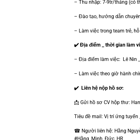
– Thu nhập: 7-9tr/tháng (có t
– Đào tạo, hướng dẫn chuyên s
– Làm việc trong team trẻ, hỗ 
✔️ Địa điểm _ thời gian làm v
– Địa điểm làm việc: Lê Nin 
– Làm việc theo giờ hành chín
✔️ Liên hệ nộp hồ sơ:
📩 Gửi hồ sơ CV hộp thư: H
Tiêu đề mail: Vị trí ứng tuyển
☎ Người liên hệ: Hằng Nguy
#Hằng_Minh_Đức_HR