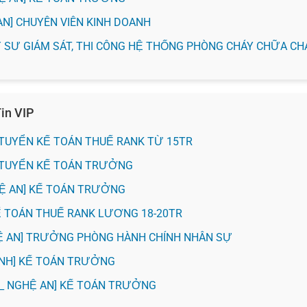
 AN] CHUYÊN VIÊN KINH DOANH
KỸ SƯ GIÁM SÁT, THI CÔNG HỆ THỐNG PHÒNG CHÁY CHỮA C
in VIP
H] TUYỂN KẾ TOÁN THUẾ RANK TỪ 15TR
NH] TUYỂN KẾ TOÁN TRƯỞNG
HỆ AN] KẾ TOÁN TRƯỞNG
KẾ TOÁN THUẾ RANK LƯƠNG 18-20TR
Ệ AN] TRƯỞNG PHÒNG HÀNH CHÍNH NHÂN SỰ
 VINH] KẾ TOÁN TRƯỞNG
_ NGHỆ AN] KẾ TOÁN TRƯỞNG