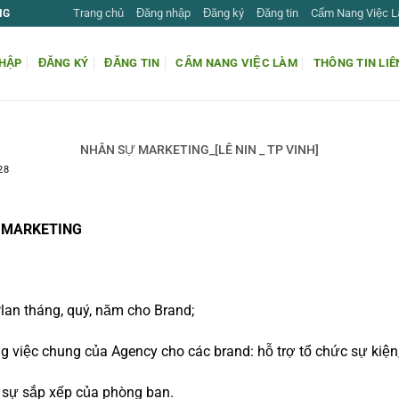
Trang chủ
Đăng nhập
Đăng ký
Đăng tin
Cẩm Nang Việc 
NG
HẬP
ĐĂNG KÝ
ĐĂNG TIN
CẨM NANG VIỆC LÀM
THÔNG TIN LIÊ
NHÂN SỰ MARKETING_[LÊ NIN _ TP VINH]
28
Ự MARKETING
lan tháng, quý, năm cho Brand;
g việc chung của Agency cho các brand: hỗ trợ tổ chức sự kiện,
 sự sắp xếp của phòng ban.