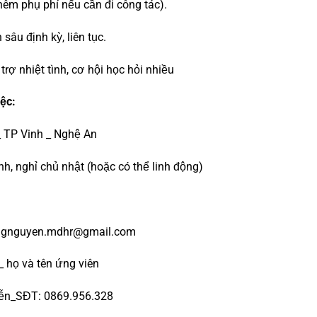
hêm phụ phí nếu cần đi công tác).
âu định kỳ, liên tục.
trợ nhiệt tình, cơ hội học hỏi nhiều
iệc:
_ TP Vinh _ Nghệ An
h, nghỉ chủ nhật (hoặc có thể linh động)
angnguyen.mdhr@gmail.com
 _ họ và tên ứng viên
ễn_SĐT: 0869.956.328