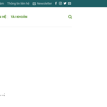
Làm
Thông tin liên hệ
Newsletter
N HỆ
TÀI KHOẢN
 …;