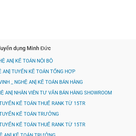
 Tuyển dụng Minh Đức
HỆ AN] KẾ TOÁN NỘI BỘ
Ệ AN] TUYỂN KẾ TOÁN TỔNG HỢP
VINH _ NGHỆ AN] KẾ TOÁN BÁN HÀNG
GHỆ AN] NHÂN VIÊN TƯ VẤN BÁN HÀNG SHOWROOM
H] TUYỂN KẾ TOÁN THUẾ RANK TỪ 15TR
NH] TUYỂN KẾ TOÁN TRƯỞNG
H] TUYỂN KẾ TOÁN THUẾ RANK TỪ 15TR
HỆ AN] KẾ TOÁN TRƯỞNG