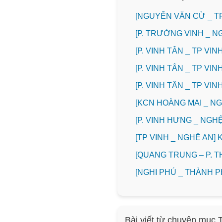
[NGUYỄN VĂN CỪ _ T
[P. TRƯỜNG VINH _ 
[P. VINH TÂN _ TP V
[P. VINH TÂN _ TP V
[P. VINH TÂN _ TP V
️[KCN HOÀNG MAI _ 
️[P. VINH HƯNG _ NG
[TP VINH _ NGHỆ AN
[QUANG TRUNG – P. 
[NGHI PHÚ _ THÀNH 
Bài viết từ chuyên mục 