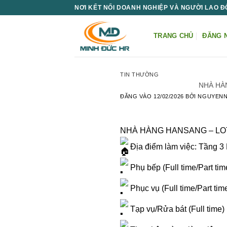
Bỏ
NƠI KẾT NỐI DOANH NGHIỆP VÀ NGƯỜI LAO 
qua
nội
TRANG CHỦ
ĐĂNG 
dung
TIN THƯỜNG
NHÀ HÀ
ĐĂNG VÀO
12/02/2026
BỞI
NGUYEN
NHÀ HÀNG HANSANG – LOT
Địa điểm làm việc: Tầng 3 
Phụ bếp (Full time/Part tim
Phục vụ (Full time/Part tim
Tạp vụ/Rửa bát (Full time)