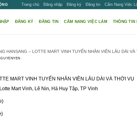
Trang chủ
Đăng nhập
Đăng ký
Đăng tin
Cẩm Nang Việc 
ĐỘNG
NHẬP
ĐĂNG KÝ
ĐĂNG TIN
CẨM NANG VIỆC LÀM
THÔNG TIN 
NG HANSANG – LOTTE MART VINH TUYỂN NHÂN VIÊN LÂU DÀI VÀ 
NGUYENYEN
TE MART VINH TUYỂN NHÂN VIÊN LÂU DÀI VÀ THỜI VỤ
Lotte Mart Vinh, Lê Nin, Hà Huy Tập, TP Vinh
e)
e)