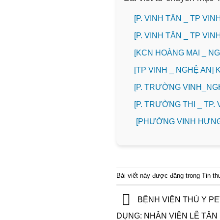
[P. VINH TÂN _ TP V
[P. VINH TÂN _ TP V
️[KCN HOÀNG MAI _ 
[TP VINH _ NGHỆ AN]
[P. TRƯỜNG VINH_N
️[P. TRƯỜNG THI _ TP
[PHƯỜNG VINH HƯNG
Bài viết này được đăng trong
Tin t
BỆNH VIỆN THÚ Y P
DỤNG: NHÂN VIÊN LỄ TÂN