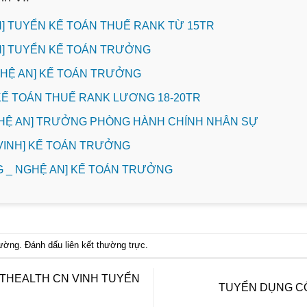
INH] TUYỂN KẾ TOÁN THUẾ RANK TỪ 15TR
INH] TUYỂN KẾ TOÁN TRƯỞNG
NGHỆ AN] KẾ TOÁN TRƯỞNG
 KẾ TOÁN THUẾ RANK LƯƠNG 18-20TR
GHỆ AN] TRƯỞNG PHÒNG HÀNH CHÍNH NHÂN SỰ
. VINH] KẾ TOÁN TRƯỞNG
 _ NGHỆ AN] KẾ TOÁN TRƯỞNG
hường
. Đánh dấu
liên kết thường trực
.
ETHEALTH CN VINH TUYỂN
TUYỂN DỤNG C