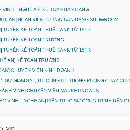
P VINH _ NGHỆ AN] KẾ TOÁN BÁN HÀNG
NGHỆ AN] NHÂN VIÊN TƯ VẤN BÁN HÀNG SHOWROOM
INH] TUYỂN KẾ TOÁN THUẾ RANK TỪ 15TR
INH] TUYỂN KẾ TOÁN TRƯỞNG
INH] TUYỂN KẾ TOÁN THUẾ RANK TỪ 15TR
NGHỆ AN] KẾ TOÁN TRƯỞNG
HỆ AN] CHUYÊN VIÊN KINH DOANH
] KỸ SƯ GIÁM SÁT, THI CÔNG HỆ THỐNG PHÒNG CHÁY C
THÀNH VINH] CHUYÊN VIÊN MARKETING ADS
PHỐ VINH _ NGHỆ AN] KIẾN TRÚC SƯ CÔNG TRÌNH DÂN D
Tin VIP