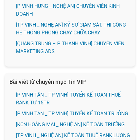
️[P. VINH HƯNG _ NGHỆ AN] CHUYÊN VIÊN KINH
DOANH
[TP VINH _ NGHỆ AN] KỸ SƯ GIÁM SÁT, THI CÔNG
HỆ THỐNG PHÒNG CHÁY CHỮA CHÁY
[QUANG TRUNG – P. THÀNH VINH] CHUYÊN VIÊN
MARKETING ADS
Bài viết từ chuyên mục Tin VIP
[P. VINH TÂN _ TP VINH] TUYỂN KẾ TOÁN THUẾ
RANK TỪ 15TR
[P. VINH TÂN _ TP VINH] TUYỂN KẾ TOÁN TRƯỞNG
️[KCN HOÀNG MAI _ NGHỆ AN] KẾ TOÁN TRƯỞNG
[TP VINH _ NGHỆ AN] KẾ TOÁN THUẾ RANK LƯƠNG