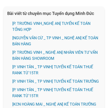
Bài viết từ chuyên mục Tuyển dụng Minh Đức
[P. TRƯỜNG VINH_NGHỆ AN] TUYỂN KẾ TOÁN
TỔNG HỢP
[NGUYỄN VĂN CỪ _ TP VINH _ NGHỆ AN] KẾ TOÁN
BÁN HÀNG
[P. TRƯỜNG VINH _ NGHỆ AN] NHÂN VIÊN TƯ VẤN
BÁN HÀNG SHOWROOM
[P. VINH TÂN _ TP VINH] TUYỂN KẾ TOÁN THUẾ
RANK TỪ 15TR
[P. VINH TÂN _ TP VINH] TUYỂN KẾ TOÁN TRƯỞNG
[P. VINH TÂN _ TP VINH] TUYỂN KẾ TOÁN THUẾ
RANK TỪ 15TR
️[KCN HOÀNG MAI _ NGHỆ AN] KẾ TOÁN TRƯỞNG