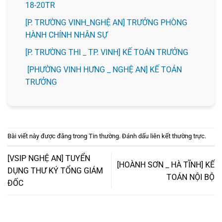
18-20TR
[P. TRƯỜNG VINH_NGHỆ AN] TRƯỞNG PHÒNG
HÀNH CHÍNH NHÂN SỰ
️[P. TRƯỜNG THI _ TP. VINH] KẾ TOÁN TRƯỞNG
[PHƯỜNG VINH HƯNG _ NGHỆ AN] KẾ TOÁN
TRƯỞNG
Bài viết này được đăng trong
Tin thường
. Đánh dấu
liên kết thường trực
.
[VSIP NGHỆ AN] TUYỂN
[HOÀNH SƠN _ HÀ TĨNH] KẾ
DỤNG THƯ KÝ TỔNG GIÁM
TOÁN NỘI BỘ
ĐỐC