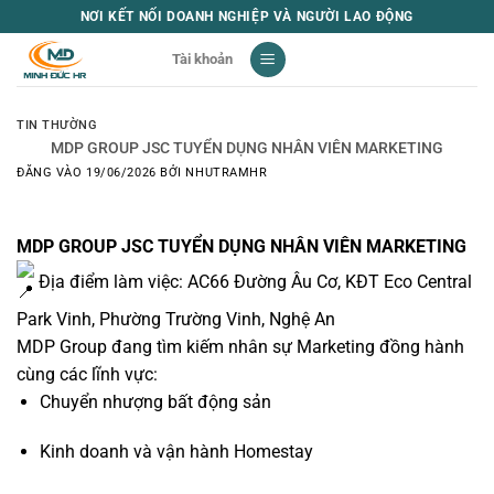
Bỏ
NƠI KẾT NỐI DOANH NGHIỆP VÀ NGƯỜI LAO ĐỘNG
qua
Tài khoản
nội
dung
TIN THƯỜNG
MDP GROUP JSC TUYỂN DỤNG NHÂN VIÊN MARKETING
ĐĂNG VÀO
19/06/2026
BỞI
NHUTRAMHR
MDP GROUP JSC TUYỂN DỤNG NHÂN VIÊN MARKETING
Địa điểm làm việc: AC66 Đường Âu Cơ, KĐT Eco Central
Park Vinh, Phường Trường Vinh, Nghệ An
MDP Group đang tìm kiếm nhân sự Marketing đồng hành
cùng các lĩnh vực:
Chuyển nhượng bất động sản
Kinh doanh và vận hành Homestay