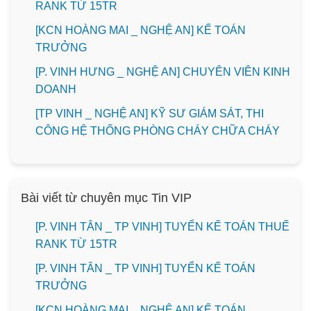
RANK TỪ 15TR
️[KCN HOÀNG MAI _ NGHỆ AN] KẾ TOÁN
TRƯỞNG
️[P. VINH HƯNG _ NGHỆ AN] CHUYÊN VIÊN KINH
DOANH
[TP VINH _ NGHỆ AN] KỸ SƯ GIÁM SÁT, THI
CÔNG HỆ THỐNG PHÒNG CHÁY CHỮA CHÁY
Bài viết từ chuyên mục Tin VIP
[P. VINH TÂN _ TP VINH] TUYỂN KẾ TOÁN THUẾ
RANK TỪ 15TR
[P. VINH TÂN _ TP VINH] TUYỂN KẾ TOÁN
TRƯỞNG
️[KCN HOÀNG MAI _ NGHỆ AN] KẾ TOÁN