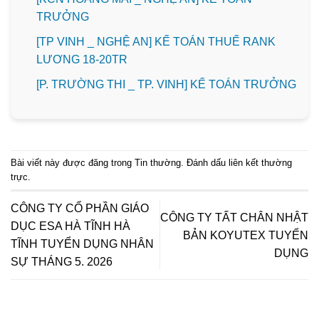
TRƯỞNG
[TP VINH _ NGHỆ AN] KẾ TOÁN THUẾ RANK
LƯƠNG 18-20TR
️[P. TRƯỜNG THI _ TP. VINH] KẾ TOÁN TRƯỞNG
Bài viết này được đăng trong
Tin thường
. Đánh dấu
liên kết thường
trực
.
CÔNG TY CỔ PHẦN GIÁO
CÔNG TY TẤT CHÂN NHẬT
DỤC ESA HÀ TĨNH HÀ
BẢN KOYUTEX TUYỂN
TĨNH TUYỂN DỤNG NHÂN
DỤNG
SỰ THÁNG 5. 2026