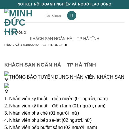
Bỏ
NƠI KẾT NỐI DOANH NGHIỆP VÀ NGƯỜI LAO ĐỘNG
qua
Tài khoản
nội
dung
TIN THƯỜNG
KHÁCH SẠN NGÂN HÀ – TP HÀ TĨNH
ĐĂNG VÀO
04/05/2026
BỞI
HUONGBUI
KHÁCH SẠN NGÂN HÀ – TP HÀ TĨNH
THÔNG BÁO TUYỂN DỤNG NHÂN VIÊN KHÁCH SẠN
1. Nhân viên kỹ thuật – điện nước (01 người, nam)
2. Nhân viên kỹ thuật – điện lạnh (01 người, nam)
3. Nhân viên pha chế (01 người, nữ)
4. Nhân viên phụ bếp sa-lát (02 người, nữ)
5. Nhân viên bếp buffet sáng (02 người, nam)