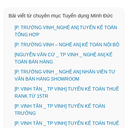
Bài viết từ chuyên mục Tuyển dụng Minh Đức
[P. TRƯỜNG VINH_NGHỆ AN] TUYỂN KẾ TOÁN
TỔNG HỢP
[P. TRƯỜNG VINH – NGHỆ AN] KẾ TOÁN NỘI BỘ
[NGUYỄN VĂN CỪ _ TP VINH _ NGHỆ AN] KẾ
TOÁN BÁN HÀNG
[P. TRƯỜNG VINH _ NGHỆ AN] NHÂN VIÊN TƯ
VẤN BÁN HÀNG SHOWROOM
[P. VINH TÂN _ TP VINH] TUYỂN KẾ TOÁN THUẾ
RANK TỪ 15TR
[P. VINH TÂN _ TP VINH] TUYỂN KẾ TOÁN
TRƯỞNG
[P. VINH TÂN _ TP VINH] TUYỂN KẾ TOÁN THUẾ