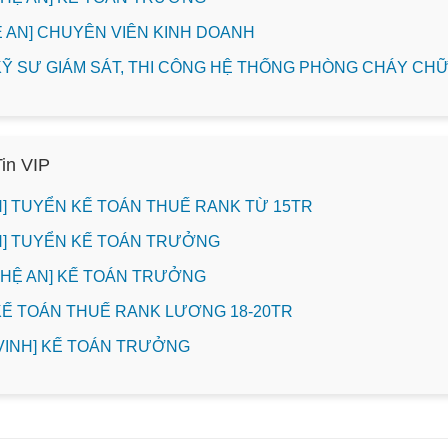
HỆ AN] CHUYÊN VIÊN KINH DOANH
] KỸ SƯ GIÁM SÁT, THI CÔNG HỆ THỐNG PHÒNG CHÁY C
Tin VIP
INH] TUYỂN KẾ TOÁN THUẾ RANK TỪ 15TR
INH] TUYỂN KẾ TOÁN TRƯỞNG
NGHỆ AN] KẾ TOÁN TRƯỞNG
 KẾ TOÁN THUẾ RANK LƯƠNG 18-20TR
. VINH] KẾ TOÁN TRƯỞNG