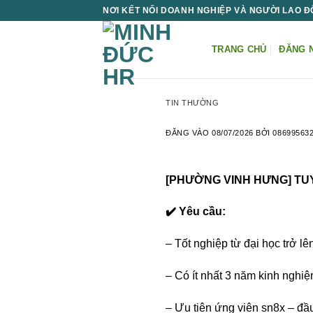
Bỏ
NƠI KẾT NỐI DOANH NGHIỆP VÀ NGƯỜI LAO 
qua
nội
TRANG CHỦ
ĐĂNG 
dung
TIN THƯỜNG
ĐĂNG VÀO
08/07/2026
BỞI
08699563
[PHƯỜNG VINH HƯNG] TU
✔️ Yêu cầu:
– Tốt nghiệp từ đại học trở lê
– Có ít nhất 3 năm kinh nghiệ
– Ưu tiên ứng viên sn8x – đầ