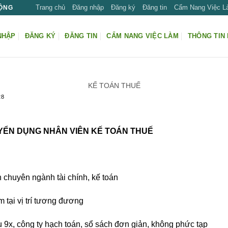
Trang chủ
Đăng nhập
Đăng ký
Đăng tin
Cẩm Nang Việc 
ĐỘNG
NHẬP
ĐĂNG KÝ
ĐĂNG TIN
CẨM NANG VIỆC LÀM
THÔNG TIN 
KẾ TOÁN THUẾ
28
YỂN DỤNG NHÂN VIÊN KẾ TOÁN THUẾ
n chuyên ngành tài chính, kế toán
m tại vị trí tương đương
u 9x,
công ty hạch toán, sổ sách đơn giản, không phức tạp