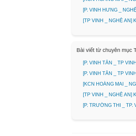
️[P. VINH HƯNG _ NG
[TP VINH _ NGHỆ AN
Bài viết từ chuyên mục 
[P. VINH TÂN _ TP V
[P. VINH TÂN _ TP V
️[KCN HOÀNG MAI _ 
[TP VINH _ NGHỆ AN]
️[P. TRƯỜNG THI _ TP