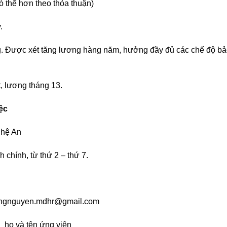
 thể hơn theo thỏa thuận)
.
ng. Được xét tăng lương hàng năm, hưởng đầy đủ các chế độ b
t, lương tháng 13.
iệc
ghệ An
 chính, từ thứ 2 – thứ 7.
Hangnguyen.mdhr@gmail.com
 _ họ và tên ứng viên