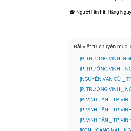
☎ Người liên hệ: Hằng Ngu
Bài viết từ chuyên mục
[P. TRƯỜNG VINH_NG
[P. TRƯỜNG VINH – N
[NGUYỄN VĂN CỪ _ T
[P. TRƯỜNG VINH _ 
[P. VINH TÂN _ TP V
[P. VINH TÂN _ TP V
[P. VINH TÂN _ TP V
️[KCN HOÀNG MAI _ 