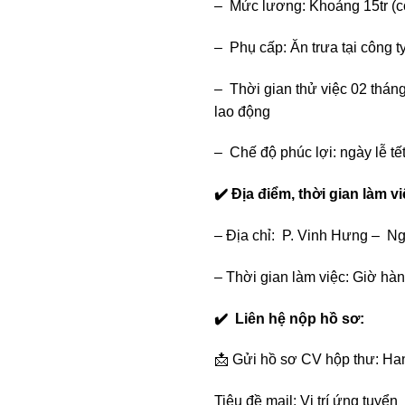
– Mức lương: Khoảng 15tr (có
– Phụ cấp: Ăn trưa tại công ty
– Thời gian thử việc 02 thá
lao động
– Chế độ phúc lợi: ngày lễ tế
✔️ Địa điểm, thời gian làm v
– Địa chỉ: P. Vinh Hưng – N
– Thời gian làm việc: Giờ hành
✔️ Liên hệ nộp hồ sơ:
📩 Gửi hồ sơ CV hộp thư: 
Tiêu đề mail: Vị trí ứng tuyển