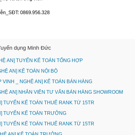
yễn_SĐT: 0869.956.328
 Tuyển dụng Minh Đức
HỆ AN] TUYỂN KẾ TOÁN TỔNG HỢP
GHỆ AN] KẾ TOÁN NỘI BỘ
P VINH _ NGHỆ AN] KẾ TOÁN BÁN HÀNG
NGHỆ AN] NHÂN VIÊN TƯ VẤN BÁN HÀNG SHOWROOM
INH] TUYỂN KẾ TOÁN THUẾ RANK TỪ 15TR
INH] TUYỂN KẾ TOÁN TRƯỞNG
INH] TUYỂN KẾ TOÁN THUẾ RANK TỪ 15TR
NGHỆ AN] KẾ TOÁN TRƯỞNG