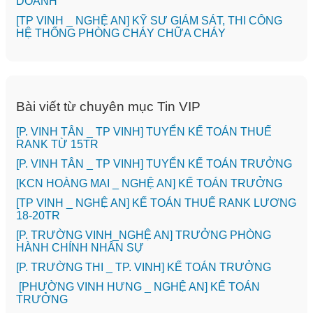
DOANH
[TP VINH _ NGHỆ AN] KỸ SƯ GIÁM SÁT, THI CÔNG
HỆ THỐNG PHÒNG CHÁY CHỮA CHÁY
Bài viết từ chuyên mục Tin VIP
[P. VINH TÂN _ TP VINH] TUYỂN KẾ TOÁN THUẾ
RANK TỪ 15TR
[P. VINH TÂN _ TP VINH] TUYỂN KẾ TOÁN TRƯỞNG
️[KCN HOÀNG MAI _ NGHỆ AN] KẾ TOÁN TRƯỞNG
[TP VINH _ NGHỆ AN] KẾ TOÁN THUẾ RANK LƯƠNG
18-20TR
[P. TRƯỜNG VINH_NGHỆ AN] TRƯỞNG PHÒNG
HÀNH CHÍNH NHÂN SỰ
️[P. TRƯỜNG THI _ TP. VINH] KẾ TOÁN TRƯỞNG
[PHƯỜNG VINH HƯNG _ NGHỆ AN] KẾ TOÁN
TRƯỞNG