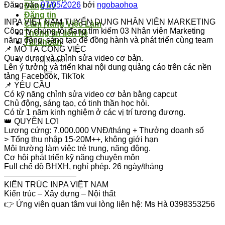
Đăng vào
07/05/2026
bởi
ngobaohoa
Đăng ký
Đăng tin
INPA VIỆT NAM TUYỂN DỤNG NHÂN VIÊN MARKETING
Cẩm Nang Việc Làm
Công ty chúng tôi đang tìm kiếm 03 Nhân viên Marketing
Thông tin liên hệ
năng động, sáng tạo để đồng hành và phát triển cùng team
Tài khoản
📌 MÔ TẢ CÔNG VIỆC
Quay dựng và chỉnh sửa video cơ bản.
Lên ý tưởng và triển khai nội dung quảng cáo trên các nền
tảng Facebook, TikTok
📌 YÊU CẦU
Có kỹ năng chỉnh sửa video cơ bản bằng capcut
Chủ động, sáng tạo, có tinh thần học hỏi.
Có từ 1 năm kinh nghiệm ở các vị trí tương đương.
👑 QUYỀN LỢI
Lương cứng: 7.000.000 VNĐ/tháng + Thưởng doanh số
> Tổng thu nhập 15-20M++, không giới hạn
Môi trường làm việc trẻ trung, năng động.
Cơ hội phát triển kỹ năng chuyên môn
Full chế độ BHXH, nghỉ phép. 26 ngày/tháng
—————————
KIẾN TRÚC INPA VIỆT NAM
Kiến trúc – Xây dựng – Nội thất
👉 Ứng viên quan tâm vui lòng liên hệ: Ms Hà 0398353256