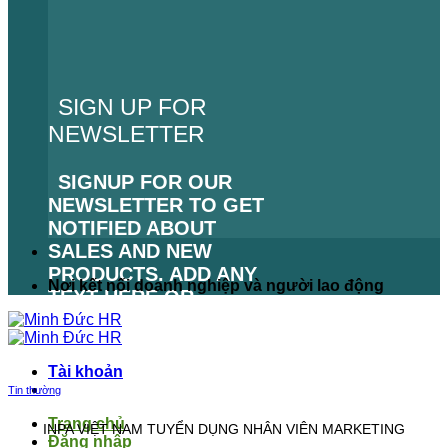
SIGN UP FOR
NEWSLETTER
SIGNUP FOR OUR
NEWSLETTER TO GET
NOTIFIED ABOUT
SALES AND NEW
PRODUCTS. ADD ANY
Nơi kết nối doanh nghiệp và người lao động
TEXT HERE OR
REMOVE IT.
LỖI:
KHÔNG TÌM THẤY
Tài khoản
BIỂU MẪU LIÊN HỆ.
Tin thường
Trang chủ
INPA VIỆT NAM TUYỂN DỤNG NHÂN VIÊN MARKETING
Đăng nhập