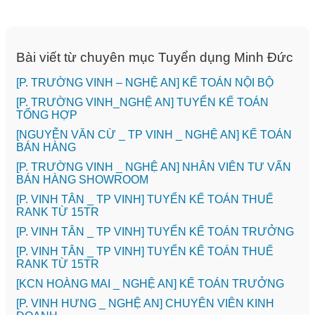
Bài viết từ chuyên mục Tuyển dụng Minh Đức
[P. TRƯỜNG VINH – NGHỆ AN] KẾ TOÁN NỘI BỘ
[P. TRƯỜNG VINH_NGHỆ AN] TUYỂN KẾ TOÁN
TỔNG HỢP
[NGUYỄN VĂN CỪ _ TP VINH _ NGHỆ AN] KẾ TOÁN
BÁN HÀNG
[P. TRƯỜNG VINH _ NGHỆ AN] NHÂN VIÊN TƯ VẤN
BÁN HÀNG SHOWROOM
[P. VINH TÂN _ TP VINH] TUYỂN KẾ TOÁN THUẾ
RANK TỪ 15TR
[P. VINH TÂN _ TP VINH] TUYỂN KẾ TOÁN TRƯỞNG
[P. VINH TÂN _ TP VINH] TUYỂN KẾ TOÁN THUẾ
RANK TỪ 15TR
️[KCN HOÀNG MAI _ NGHỆ AN] KẾ TOÁN TRƯỞNG
️[P. VINH HƯNG _ NGHỆ AN] CHUYÊN VIÊN KINH