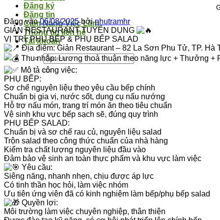
Đăng ký
G
Đăng tin
Đăng vào
06/08/2025
bởi
nhutramhr
Cẩm Nang Việc Làm
GIẢN RESTAURANT TUYỂN DỤNG
Thông tin liên hệ
VỊ TRÍ: PHỤ BẾP & PHỤ BẾP SALAD
Tài khoản
Địa điểm: Giản Restaurant – 82 La Sơn Phu Tử, TP. Hà 
Thu nhập: Lương thoả thuận theo năng lực + Thưởng + 
Mô tả công việc:
PHỤ BẾP:
Sơ chế nguyên liệu theo yêu cầu bếp chính
Chuẩn bị gia vị, nước sốt, dụng cụ nấu nướng
Hỗ trợ nấu món, trang trí món ăn theo tiêu chuẩn
Vệ sinh khu vực bếp sạch sẽ, đúng quy trình
PHỤ BẾP SALAD:
Chuẩn bị và sơ chế rau củ, nguyên liệu salad
Trộn salad theo công thức chuẩn của nhà hàng
Kiểm tra chất lượng nguyên liệu đầu vào
Đảm bảo vệ sinh an toàn thực phẩm và khu vực làm việc
Yêu cầu:
Siêng năng, nhanh nhẹn, chịu được áp lực
Có tinh thần học hỏi, làm việc nhóm
Ưu tiên ứng viên đã có kinh nghiệm làm bếp/phụ bếp salad
Quyền lợi:
Môi trường làm việc chuyên nghiệp, thân thiện