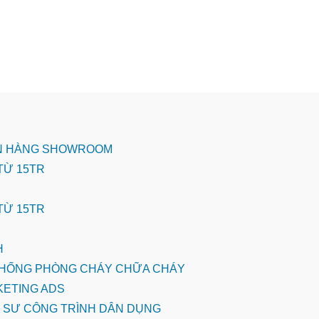
BÁN HÀNG SHOWROOM
 TỪ 15TR
 TỪ 15TR
H
HỆ THỐNG PHÒNG CHÁY CHỮA CHÁY
KETING ADS
ÚC SƯ CÔNG TRÌNH DÂN DỤNG