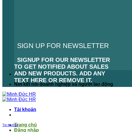
SIGN UP FOR NEWSLETTER
SIGNUP FOR OUR NEWSLETTER
TO GET NOTIFIED ABOUT SALES
AND NEW PRODUCTS. ADD ANY
TEXT HERE OR REMOVE IT.
Nơi kết nối doanh nghiệp và người lao động
LỖI:
KHÔNG TÌM THẤY BIỂU MẪU
LIÊN HỆ.
Tài khoản
Trang chủ
Tin thường
Đăng nhập