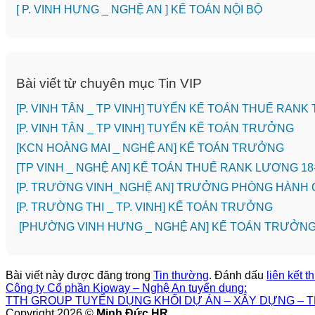
[ P. VINH HƯNG _ NGHỆ AN ] KẾ TOÁN NỘI BỘ
Bài viết từ chuyên mục Tin VIP
[P. VINH TÂN _ TP VINH] TUYỂN KẾ TOÁN THUẾ RANK
[P. VINH TÂN _ TP VINH] TUYỂN KẾ TOÁN TRƯỞNG
️[KCN HOÀNG MAI _ NGHỆ AN] KẾ TOÁN TRƯỞNG
[TP VINH _ NGHỆ AN] KẾ TOÁN THUẾ RANK LƯƠNG 18
[P. TRƯỜNG VINH_NGHỆ AN] TRƯỞNG PHÒNG HÀNH 
️[P. TRƯỜNG THI _ TP. VINH] KẾ TOÁN TRƯỞNG
[PHƯỜNG VINH HƯNG _ NGHỆ AN] KẾ TOÁN TRƯỞN
Bài viết này được đăng trong
Tin thường
. Đánh dấu
liên kết 
Công ty Cổ phần Kioway – Nghệ An tuyển dụng:
TTH GROUP TUYỂN DỤNG KHỐI DỰ ÁN – XÂY DỰNG – T
Copyright 2026 ©
Minh Đức HR