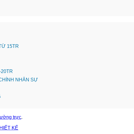
 TỪ 15TR
-20TR
CHÍNH NHÂN SỰ
G
thường trực
.
HIẾT KẾ