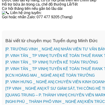
Được đào tạo kỹ năng, có cơ hội phát triển lên chính bếp
Hỗ trợ bữa ăn trong ca, chế độ thưởng Lễ/Tết
Cơ hội thăng tiến nếu gắn bó lâu dài
Liên hệ ứng tuyển:
Gọi hoặc nhắn Zalo: 077 477 9205 (Trang)
Bài viết từ chuyên mục Tuyển dụng Minh Đức
[P. TRƯỜNG VINH _ NGHỆ AN] NHÂN VIÊN TƯ VẤN 
[P. VINH TÂN _ TP VINH] TUYỂN KẾ TOÁN THUẾ RANK
[P. VINH TÂN _ TP VINH] TUYỂN KẾ TOÁN TRƯỞNG
[P. VINH TÂN _ TP VINH] TUYỂN KẾ TOÁN THUẾ RANK
️[KCN HOÀNG MAI _ NGHỆ AN] KẾ TOÁN TRƯỞNG
️[P. VINH HƯNG _ NGHỆ AN] CHUYÊN VIÊN KINH DOAN
[TP VINH _ NGHỆ AN] KỸ SƯ GIÁM SÁT, THI CÔNG 
[QUANG TRUNG – P. THÀNH VINH] CHUYÊN VIÊN MAR
[NGHI PHÚ _ THÀNH PHỐ VINH _ NGHỆ AN] KIẾN TR