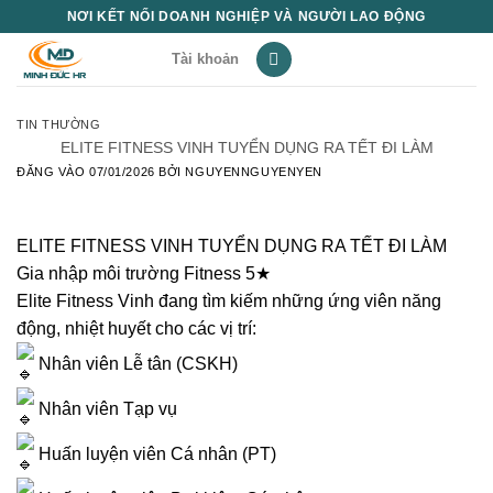
Bỏ
NƠI KẾT NỐI DOANH NGHIỆP VÀ NGƯỜI LAO ĐỘNG
qua
Tài khoản
nội
dung
TIN THƯỜNG
ELITE FITNESS VINH TUYỂN DỤNG RA TẾT ĐI LÀM
ĐĂNG VÀO
07/01/2026
BỞI
NGUYENNGUYENYEN
ELITE FITNESS VINH TUYỂN DỤNG RA TẾT ĐI LÀM
Gia nhập môi trường Fitness 5★
Elite Fitness Vinh đang tìm kiếm những ứng viên năng
động, nhiệt huyết cho các vị trí:
Nhân viên Lễ tân (CSKH)
Nhân viên Tạp vụ
Huấn luyện viên Cá nhân (PT)