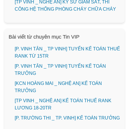
[TP VINH _ NGHỆ AN] KỸ SƯ GIÁM SÁT, THI
CÔNG HỆ THỐNG PHÒNG CHÁY CHỮA CHÁY
Bài viết từ chuyên mục Tin VIP
[P. VINH TÂN _ TP VINH] TUYỂN KẾ TOÁN THUẾ
RANK TỪ 15TR
[P. VINH TÂN _ TP VINH] TUYỂN KẾ TOÁN
TRƯỞNG
️[KCN HOÀNG MAI _ NGHỆ AN] KẾ TOÁN
TRƯỞNG
[TP VINH _ NGHỆ AN] KẾ TOÁN THUẾ RANK
LƯƠNG 18-20TR
️[P. TRƯỜNG THI _ TP. VINH] KẾ TOÁN TRƯỞNG