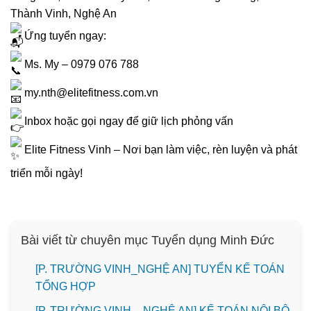
Thành Vinh, Nghệ An
Ứng tuyển ngay:
Ms. My – 0979 076 788
my.nth@elitefitness.com.vn
Inbox hoặc gọi ngay để giữ lịch phỏng vấn
Elite Fitness Vinh – Nơi bạn làm việc, rèn luyện và phát
triển mỗi ngày!
Bài viết từ chuyên mục Tuyển dụng Minh Đức
[P. TRƯỜNG VINH_NGHỆ AN] TUYỂN KẾ TOÁN
TỔNG HỢP
[P. TRƯỜNG VINH – NGHỆ AN] KẾ TOÁN NỘI BỘ