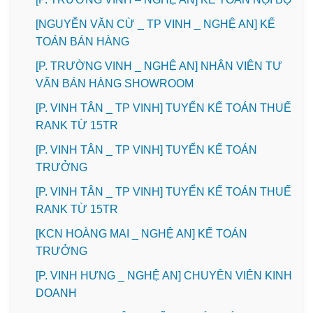
[NGUYỄN VĂN CỪ _ TP VINH _ NGHỆ AN] KẾ
TOÁN BÁN HÀNG
[P. TRƯỜNG VINH _ NGHỆ AN] NHÂN VIÊN TƯ
VẤN BÁN HÀNG SHOWROOM
[P. VINH TÂN _ TP VINH] TUYỂN KẾ TOÁN THUẾ
RANK TỪ 15TR
[P. VINH TÂN _ TP VINH] TUYỂN KẾ TOÁN
TRƯỞNG
[P. VINH TÂN _ TP VINH] TUYỂN KẾ TOÁN THUẾ
RANK TỪ 15TR
️[KCN HOÀNG MAI _ NGHỆ AN] KẾ TOÁN
TRƯỞNG
️[P. VINH HƯNG _ NGHỆ AN] CHUYÊN VIÊN KINH
DOANH