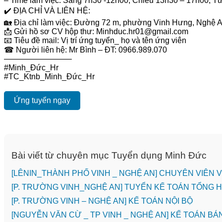
– Time làm việc: Sáng 7h30 -12h00, Chiều 13h30 – 17h00, Từ 
✔️ ĐỊA CHỈ VÀ LIÊN HỆ:
🏡 Địa chỉ làm việc: Đường 72 m, phường Vinh Hưng, Nghệ 
📩 Gửi hồ sơ CV hộp thư: Minhduc.hr01@gmail.com
📧 Tiêu đề mail: Vị trí ứng tuyển_ họ và tên ứng viên
☎ Người liên hệ: Mr Bình – ĐT: 0966.989.070
————————–
#Minh_Đức_Hr
#TC_Ktnb_Minh_Đức_Hr
Ứng tuyển ngay
Bài viết từ chuyên mục Tuyển dụng Minh Đức
️[LÊNIN_THÀNH PHỐ VINH _ NGHỆ AN] CHUYÊN VIÊN
[P. TRƯỜNG VINH_NGHỆ AN] TUYỂN KẾ TOÁN TỔNG
[P. TRƯỜNG VINH – NGHỆ AN] KẾ TOÁN NỘI BỘ
[NGUYỄN VĂN CỪ _ TP VINH _ NGHỆ AN] KẾ TOÁN B