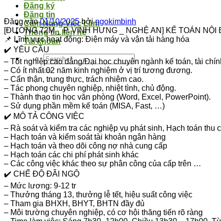
Đăng ký
Đăng tin
Đăng vào
01/10/2025
bởi
ngokimbinh
Cẩm Nang Việc Làm
[ĐƯỜNG 72M _ P. VINH HƯNG _ NGHỆ AN] KẾ TOÁN NỘI
Thông tin liên hệ
📌 Lĩnh vực hoạt động: Điện máy và vận tải hàng hóa
Tài khoản
✔️ YÊU CẦU
– Tốt nghiệp cao đẳng/Đại học chuyên ngành kế toán, tài chín
– Có ít nhất 02 năm kinh nghiệm ở vị trí tương đương.
– Cẩn thận, trung thực, trách nhiệm cao.
– Tác phong chuyên nghiệp, nhiệt tình, chủ động.
– Thành thạo tin học văn phòng (Word, Excel, PowerPoint).
– Sử dụng phần mềm kế toán (MISA, Fast, …)
✔️ MÔ TẢ CÔNG VIỆC
– Rà soát và kiểm tra các nghiệp vụ phát sinh, Hạch toán thu
– Hạch toán và kiểm soát tài khoản ngân hàng
– Hạch toán và theo dõi công nợ nhà cung cấp
– Hạch toán các chi phí phát sinh khác
– Các công việc khác theo sự phân công của cấp trên …
✔️ CHẾ ĐỘ ĐÃI NGỘ
– Mức lương: 9-12 tr
– Thưởng tháng 13, thưởng lễ tết, hiệu suất công việc
– Tham gia BHXH, BHYT, BHTN đầy đủ
– Môi trường chuyên nghiệp, có cơ hội thăng tiến rõ ràng