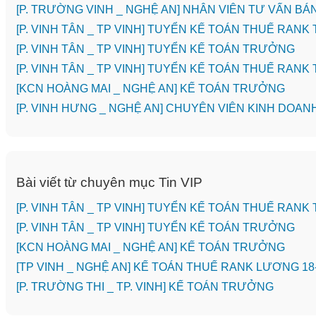
[P. TRƯỜNG VINH _ NGHỆ AN] NHÂN VIÊN TƯ VẤN 
[P. VINH TÂN _ TP VINH] TUYỂN KẾ TOÁN THUẾ RANK
[P. VINH TÂN _ TP VINH] TUYỂN KẾ TOÁN TRƯỞNG
[P. VINH TÂN _ TP VINH] TUYỂN KẾ TOÁN THUẾ RANK
️[KCN HOÀNG MAI _ NGHỆ AN] KẾ TOÁN TRƯỞNG
️[P. VINH HƯNG _ NGHỆ AN] CHUYÊN VIÊN KINH DOAN
Bài viết từ chuyên mục Tin VIP
[P. VINH TÂN _ TP VINH] TUYỂN KẾ TOÁN THUẾ RANK
[P. VINH TÂN _ TP VINH] TUYỂN KẾ TOÁN TRƯỞNG
️[KCN HOÀNG MAI _ NGHỆ AN] KẾ TOÁN TRƯỞNG
[TP VINH _ NGHỆ AN] KẾ TOÁN THUẾ RANK LƯƠNG 18
️[P. TRƯỜNG THI _ TP. VINH] KẾ TOÁN TRƯỞNG