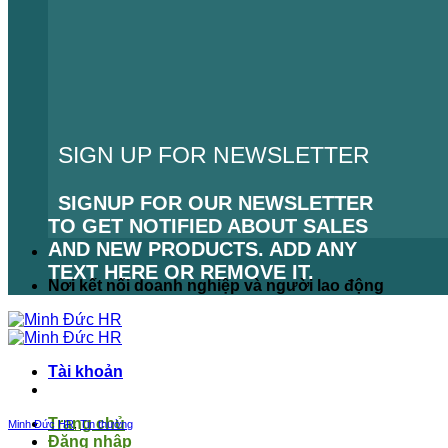
SIGN UP FOR NEWSLETTER
SIGNUP FOR OUR NEWSLETTER
TO GET NOTIFIED ABOUT SALES
AND NEW PRODUCTS. ADD ANY
TEXT HERE OR REMOVE IT.
Nơi kết nối doanh nghiệp và người lao động
LỖI:
KHÔNG TÌM THẤY BIỂU MẪU
LIÊN HỆ.
Tài khoản
Trang chủ
Minh Đức HR
,
Tin thường
Đăng nhập