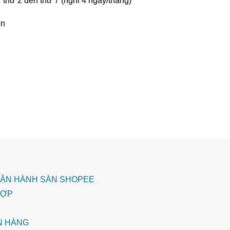
thứ 2 đến thứ 7 (nghỉ 4 ngày/tháng)
An
 VẬN HÀNH SÀN SHOPEE
 HỢP
ÁN HÀNG