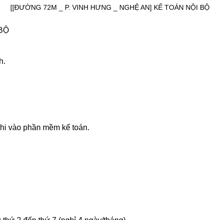
[[ĐƯỜNG 72M _ P. VINH HƯNG _ NGHỆ AN] KẾ TOÁN NỘI BỘ
 BỘ
h.
 chi vào phần mềm kế toán.