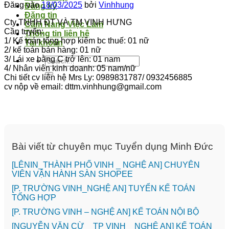
Đăng vào
18/03/2025
bởi
Vinhhung
Đăng ký
Đăng tin
Cty TNHH ĐT VÀ TM VINH HƯNG
Cẩm Nang Việc Làm
Cần tuyển:
Thông tin liên hệ
1/ Kế toán tổng hợp kiêm bc thuế: 01 nữ
Tài khoản
2/ kế toán bán hàng: 01 nữ
3/ Lái xe bằng C trở lên: 01 nam
4/ Nhân viên kinh doanh: 05 nam/nữ
Chi tiết cv liên hệ Mrs Ly: 0989831787/ 0932456885
cv nộp về email: dttm.vinhhung@gmail.com
Bài viết từ chuyên mục Tuyển dụng Minh Đức
️[LÊNIN_THÀNH PHỐ VINH _ NGHỆ AN] CHUYÊN
VIÊN VẬN HÀNH SÀN SHOPEE
[P. TRƯỜNG VINH_NGHỆ AN] TUYỂN KẾ TOÁN
TỔNG HỢP
[P. TRƯỜNG VINH – NGHỆ AN] KẾ TOÁN NỘI BỘ
[NGUYỄN VĂN CỪ _ TP VINH _ NGHỆ AN] KẾ TOÁN