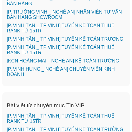
BÁN HÀNG
[P. TRƯỜNG VINH _ NGHỆ AN] NHÂN VIÊN TƯ VẤN
BÁN HÀNG SHOWROOM
[P. VINH TÂN _ TP VINH] TUYỂN KẾ TOÁN THUẾ
RANK TỪ 15TR
[P. VINH TÂN _ TP VINH] TUYỂN KẾ TOÁN TRƯỞNG
[P. VINH TÂN _ TP VINH] TUYỂN KẾ TOÁN THUẾ
RANK TỪ 15TR
️[KCN HOÀNG MAI _ NGHỆ AN] KẾ TOÁN TRƯỞNG
️[P. VINH HƯNG _ NGHỆ AN] CHUYÊN VIÊN KINH
DOANH
Bài viết từ chuyên mục Tin VIP
[P. VINH TÂN _ TP VINH] TUYỂN KẾ TOÁN THUẾ
RANK TỪ 15TR
[P. VINH TÂN _ TP VINH] TUYỂN KẾ TOÁN TRƯỞNG