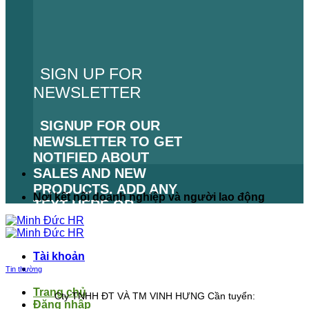
SIGN UP FOR
NEWSLETTER
SIGNUP FOR OUR
NEWSLETTER TO GET
NOTIFIED ABOUT
SALES AND NEW
PRODUCTS. ADD ANY
Nơi kết nối doanh nghiệp và người lao động
TEXT HERE OR
REMOVE IT.
LỖI:
KHÔNG TÌM THẤY
Tài khoản
BIỂU MẪU LIÊN HỆ.
Tin thường
Trang chủ
Cty TNHH ĐT VÀ TM VINH HƯNG Cần tuyển:
Đăng nhập