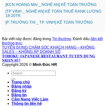
️[KCN HOÀNG MAI _ NGHỆ AN] KẾ TOÁN TRƯỞNG
[TP VINH _ NGHỆ AN] KẾ TOÁN THUẾ RANK LƯƠNG
18-20TR
️[P. TRƯỜNG THI _ TP. VINH] KẾ TOÁN TRƯỞNG
Bài viết này được đăng trong
Tin thường
. Đánh dấu
liên kết
thường trực
.
TUYỂN DỤNG CHĂM SÓC KHÁCH HÀNG – KHÔNG
SALES – KHÔNG ÁP DOANH SỐ
𝐓𝐎𝐇𝐎𝐊𝐔 𝐉𝐀𝐏𝐀𝐍𝐄𝐒𝐄 𝐑𝐄𝐒𝐓𝐀𝐔𝐑𝐀𝐍𝐓 𝐓𝐔𝐘𝐄̂̉𝐍 𝐃𝐔̣𝐍𝐆
𝐍𝐇𝐀̂𝐍 𝐒𝐔̛̣!
Copyright 2026 ©
Minh Đức HR
Trang chủ
Đăng nhập
Đăng ký
Đăng tin
Cẩm Nang Việc Làm
Thông tin liên hệ