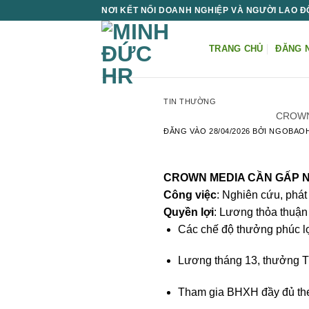
Bỏ
NƠI KẾT NỐI DOANH NGHIỆP VÀ NGƯỜI LAO 
qua
nội
TRANG CHỦ
ĐĂNG 
dung
TIN THƯỜNG
CROWN
ĐĂNG VÀO
28/04/2026
BỞI
NGOBAO
CROWN MEDIA CẦN GẤP N
Công việc
: Nghiên cứu, phát 
Quyền lợi
: Lương thỏa thuận 
Các chế độ thưởng phúc lợi:
Lương tháng 13, thưởng T
Tham gia BHXH đầy đủ theo