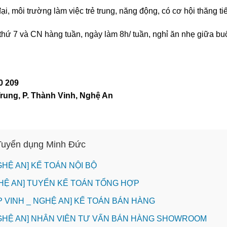
đại, môi trường làm việc trẻ trung, năng động, có cơ hội thăng ti
 thứ 7 và CN hàng tuần, ngày làm 8h/ tuần, nghỉ ăn nhẹ giữa buổ
0 209
rung, P. Thành Vinh, Nghệ An
 Tuyển dụng Minh Đức
GHỆ AN] KẾ TOÁN NỘI BỘ
HỆ AN] TUYỂN KẾ TOÁN TỔNG HỢP
P VINH _ NGHỆ AN] KẾ TOÁN BÁN HÀNG
NGHỆ AN] NHÂN VIÊN TƯ VẤN BÁN HÀNG SHOWROOM