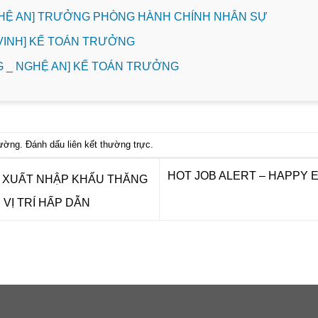
GHỆ AN] TRƯỞNG PHÒNG HÀNH CHÍNH NHÂN SỰ
. VINH] KẾ TOÁN TRƯỞNG
 _ NGHỆ AN] KẾ TOÁN TRƯỞNG
hường
. Đánh dấu
liên kết thường trực
.
HOT JOB ALERT – HAPPY 
 XUẤT NHẬP KHẨU THĂNG
VỊ TRÍ HẤP DẪN