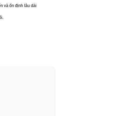
ến và ổn định lâu dài
i.