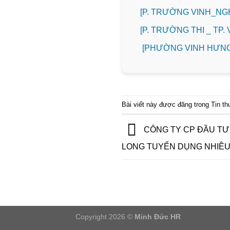
[P. TRƯỜNG VINH_N
️[P. TRƯỜNG THI _ TP
[PHƯỜNG VINH HƯNG
Bài viết này được đăng trong
Tin t
CÔNG TY CP ĐẦU TƯ
LONG TUYỂN DỤNG NHIỀU 
Copyright 2026 ©
Minh Đức HR