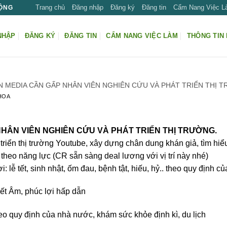
Trang chủ
Đăng nhập
Đăng ký
Đăng tin
Cẩm Nang Việc 
ĐỘNG
NHẬP
ĐĂNG KÝ
ĐĂNG TIN
CẨM NANG VIỆC LÀM
THÔNG TIN 
 MEDIA CẦN GẤP NHÂN VIÊN NGHIÊN CỨU VÀ PHÁT TRIỂN THỊ 
HOA
HÂN VIÊN NGHIÊN CỨU VÀ PHÁT TRIỂN THỊ TRƯỜNG.
triển thị trường Youtube, xây dựng chân dung khán giả, tìm hiểu 
theo năng lực (CR sẵn sàng deal lương với vị trí này nhé)
 lễ tết, sinh nhật, ốm đau, bệnh tật, hiếu, hỷ.. theo quy định củ
ết Âm, phúc lợi hấp dẫn
 quy định của nhà nước, khám sức khỏe định kì, du lịch