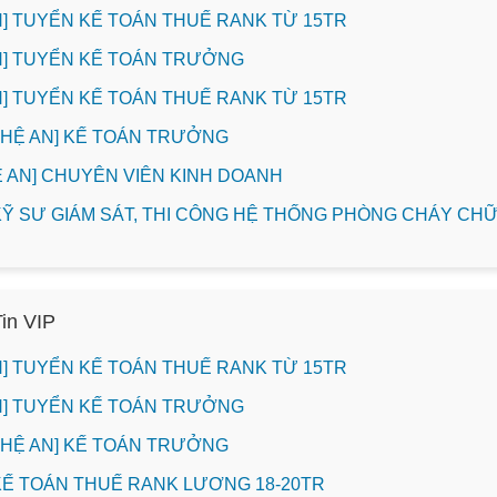
INH] TUYỂN KẾ TOÁN THUẾ RANK TỪ 15TR
INH] TUYỂN KẾ TOÁN TRƯỞNG
INH] TUYỂN KẾ TOÁN THUẾ RANK TỪ 15TR
NGHỆ AN] KẾ TOÁN TRƯỞNG
HỆ AN] CHUYÊN VIÊN KINH DOANH
] KỸ SƯ GIÁM SÁT, THI CÔNG HỆ THỐNG PHÒNG CHÁY C
Tin VIP
INH] TUYỂN KẾ TOÁN THUẾ RANK TỪ 15TR
INH] TUYỂN KẾ TOÁN TRƯỞNG
NGHỆ AN] KẾ TOÁN TRƯỞNG
 KẾ TOÁN THUẾ RANK LƯƠNG 18-20TR