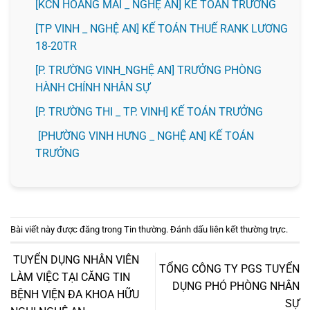
️[KCN HOÀNG MAI _ NGHỆ AN] KẾ TOÁN TRƯỞNG
[TP VINH _ NGHỆ AN] KẾ TOÁN THUẾ RANK LƯƠNG
18-20TR
[P. TRƯỜNG VINH_NGHỆ AN] TRƯỞNG PHÒNG
HÀNH CHÍNH NHÂN SỰ
️[P. TRƯỜNG THI _ TP. VINH] KẾ TOÁN TRƯỞNG
[PHƯỜNG VINH HƯNG _ NGHỆ AN] KẾ TOÁN
TRƯỞNG
Bài viết này được đăng trong
Tin thường
. Đánh dấu
liên kết thường trực
.
TUYỂN DỤNG NHÂN VIÊN
TỔNG CÔNG TY PGS TUYỂN
LÀM VIỆC TẠI CĂNG TIN
DỤNG PHÓ PHÒNG NHÂN
BỆNH VIỆN ĐA KHOA HỮU
SỰ