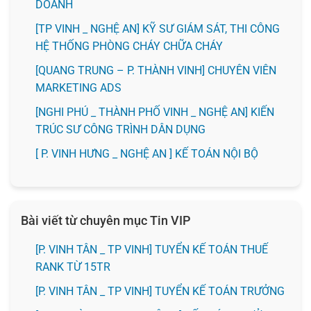
DOANH
[TP VINH _ NGHỆ AN] KỸ SƯ GIÁM SÁT, THI CÔNG
HỆ THỐNG PHÒNG CHÁY CHỮA CHÁY
[QUANG TRUNG – P. THÀNH VINH] CHUYÊN VIÊN
MARKETING ADS
[NGHI PHÚ _ THÀNH PHỐ VINH _ NGHỆ AN] KIẾN
TRÚC SƯ CÔNG TRÌNH DÂN DỤNG
[ P. VINH HƯNG _ NGHỆ AN ] KẾ TOÁN NỘI BỘ
Bài viết từ chuyên mục Tin VIP
[P. VINH TÂN _ TP VINH] TUYỂN KẾ TOÁN THUẾ
RANK TỪ 15TR
[P. VINH TÂN _ TP VINH] TUYỂN KẾ TOÁN TRƯỞNG