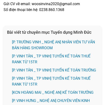
Gửi CV về email: woosinvina2020@gmail.com
Số điện thoại liên hệ: 0238.860.1368
Bài viết từ chuyên mục Tuyển dụng Minh Đức
[P. TRƯỜNG VINH _ NGHỆ AN] NHÂN VIÊN TƯ VẤN
BÁN HÀNG SHOWROOM
[P. VINH TÂN _ TP VINH] TUYỂN KẾ TOÁN THUẾ
RANK TỪ 15TR
[P. VINH TÂN _ TP VINH] TUYỂN KẾ TOÁN TRƯỞNG
[P. VINH TÂN _ TP VINH] TUYỂN KẾ TOÁN THUẾ
RANK TỪ 15TR
️[KCN HOÀNG MAI _ NGHỆ AN] KẾ TOÁN TRƯỞNG
️[P. VINH HƯNG _ NGHỆ AN] CHUYÊN VIÊN KINH