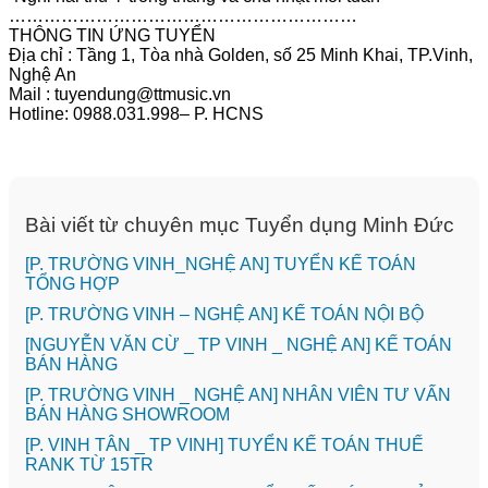
……………………………………………………
THÔNG TIN ỨNG TUYỂN
Địa chỉ : Tầng 1, Tòa nhà Golden, số 25 Minh Khai, TP.Vinh,
Nghệ An
Mail : tuyendung@ttmusic.vn
Hotline: 0988.031.998– P. HCNS
Bài viết từ chuyên mục Tuyển dụng Minh Đức
[P. TRƯỜNG VINH_NGHỆ AN] TUYỂN KẾ TOÁN
TỔNG HỢP
[P. TRƯỜNG VINH – NGHỆ AN] KẾ TOÁN NỘI BỘ
[NGUYỄN VĂN CỪ _ TP VINH _ NGHỆ AN] KẾ TOÁN
BÁN HÀNG
[P. TRƯỜNG VINH _ NGHỆ AN] NHÂN VIÊN TƯ VẤN
BÁN HÀNG SHOWROOM
[P. VINH TÂN _ TP VINH] TUYỂN KẾ TOÁN THUẾ
RANK TỪ 15TR