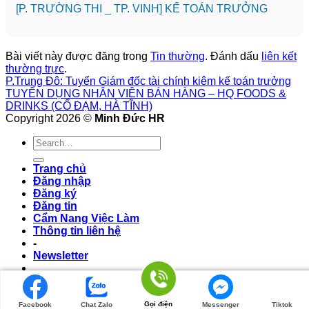
️[P. TRƯỜNG THI _ TP. VINH] KẾ TOÁN TRƯỞNG
Bài viết này được đăng trong
Tin thường
. Đánh dấu
liên kết
thường trực
.
P.Trung Đô: Tuyển Giám đốc tài chính kiêm kế toán trưởng
TUYỂN DỤNG NHÂN VIÊN BÁN HÀNG – HQ FOODS &
DRINKS (CỔ ĐẠM, HÀ TĨNH)
Copyright 2026 ©
Minh Đức HR
Trang chủ
Đăng nhập
Đăng ký
Đăng tin
Cẩm Nang Việc Làm
Thông tin liên hệ
-
Newsletter
Login/Logout
Gọi điện
Facebook
Chat Zalo
Messenger
Tiktok
Login/Logout