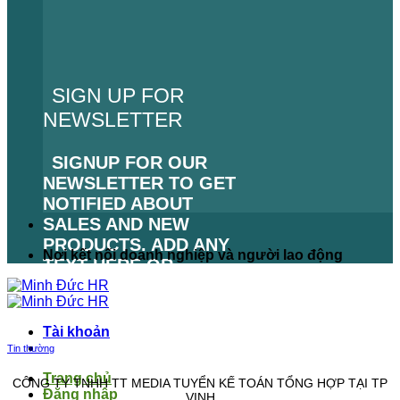
SIGN UP FOR
NEWSLETTER
SIGNUP FOR OUR
NEWSLETTER TO GET
NOTIFIED ABOUT
SALES AND NEW
PRODUCTS. ADD ANY
Nơi kết nối doanh nghiệp và người lao động
TEXT HERE OR
REMOVE IT.
LỖI:
KHÔNG TÌM THẤY
Tài khoản
BIỂU MẪU LIÊN HỆ.
Tin thường
Trang chủ
CÔNG TY TNHH TT MEDIA TUYỂN KẾ TOÁN TỔNG HỢP TẠI TP
Đăng nhập
VINH