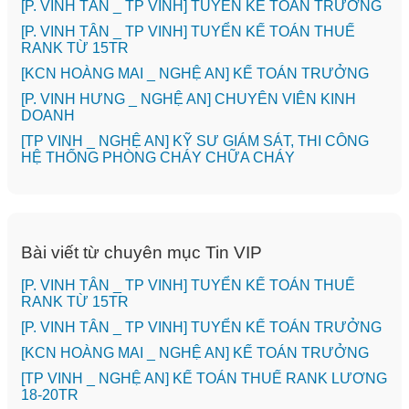
[P. VINH TÂN _ TP VINH] TUYỂN KẾ TOÁN TRƯỞNG
[P. VINH TÂN _ TP VINH] TUYỂN KẾ TOÁN THUẾ
RANK TỪ 15TR
️[KCN HOÀNG MAI _ NGHỆ AN] KẾ TOÁN TRƯỞNG
️[P. VINH HƯNG _ NGHỆ AN] CHUYÊN VIÊN KINH
DOANH
[TP VINH _ NGHỆ AN] KỸ SƯ GIÁM SÁT, THI CÔNG
HỆ THỐNG PHÒNG CHÁY CHỮA CHÁY
Bài viết từ chuyên mục Tin VIP
[P. VINH TÂN _ TP VINH] TUYỂN KẾ TOÁN THUẾ
RANK TỪ 15TR
[P. VINH TÂN _ TP VINH] TUYỂN KẾ TOÁN TRƯỞNG
️[KCN HOÀNG MAI _ NGHỆ AN] KẾ TOÁN TRƯỞNG
[TP VINH _ NGHỆ AN] KẾ TOÁN THUẾ RANK LƯƠNG
18-20TR