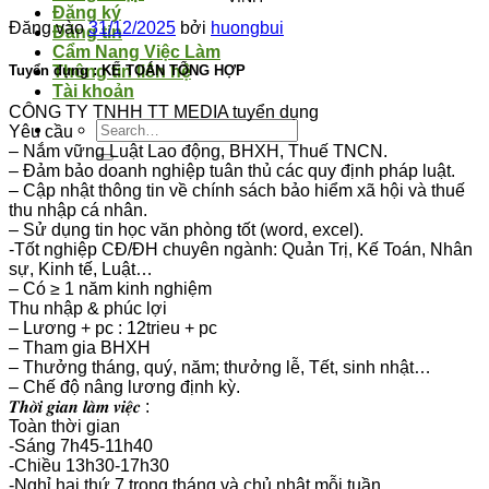
Đăng ký
Đăng vào
31/12/2025
bởi
huongbui
Đăng tin
Cẩm Nang Việc Làm
Tuyển dụng : KẾ TOÁN TỔNG HỢP
Thông tin liên hệ
Tài khoản
CÔNG TY TNHH TT MEDIA tuyển dụng
Yêu cầu
– Nắm vững Luật Lao động, BHXH, Thuế TNCN.
– Đảm bảo doanh nghiệp tuân thủ các quy định pháp luật.
– Cập nhật thông tin về chính sách bảo hiểm xã hội và thuế
thu nhập cá nhân.
– Sử dụng tin học văn phòng tốt (word, excel).
-Tốt nghiệp CĐ/ĐH chuyên ngành: Quản Trị, Kế Toán, Nhân
sự, Kinh tế, Luật…
– Có ≥ 1 năm kinh nghiệm
Thu nhập & phúc lợi
– Lương + pc : 12trieu + pc
– Tham gia BHXH
– Thưởng tháng, quý, năm; thưởng lễ, Tết, sinh nhật…
– Chế độ nâng lương định kỳ.
𝑻𝒉𝒐̛̀𝒊 𝒈𝒊𝒂𝒏 𝒍𝒂̀𝒎 𝒗𝒊𝒆̣̂𝒄 :
Toàn thời gian
-Sáng 7h45-11h40
-Chiều 13h30-17h30
-Nghỉ hai thứ 7 trong tháng và chủ nhật mỗi tuần