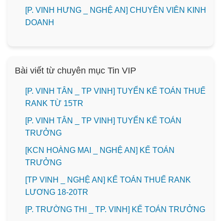
️[P. VINH HƯNG _ NGHỆ AN] CHUYÊN VIÊN KINH
DOANH
Bài viết từ chuyên mục Tin VIP
[P. VINH TÂN _ TP VINH] TUYỂN KẾ TOÁN THUẾ
RANK TỪ 15TR
[P. VINH TÂN _ TP VINH] TUYỂN KẾ TOÁN
TRƯỞNG
️[KCN HOÀNG MAI _ NGHỆ AN] KẾ TOÁN
TRƯỞNG
[TP VINH _ NGHỆ AN] KẾ TOÁN THUẾ RANK
LƯƠNG 18-20TR
️[P. TRƯỜNG THI _ TP. VINH] KẾ TOÁN TRƯỞNG