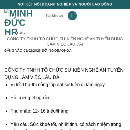
Bỏ
NƠI KẾT NỐI DOANH NGHIỆP VÀ NGƯỜI LAO ĐỘNG
qua
Tài khoản
nội
dung
TIN THƯỜNG
CÔNG TY TNHH TỔ CHỨC SỰ KIỆN NGHỆ AN TUYỂN DỤNG
LÀM VIỆC LÂU DÀI
ĐĂNG VÀO
03/02/2026
BỞI
NGOBAOHOA
CÔNG TY TNHH TỔ CHỨC SỰ KIỆN NGHỆ AN TUYỂN
DỤNG LÀM VIỆC LÂU DÀI
Vị trí: Thợ thi công lắp đặt sự kiện đi làm ngay
Số lượng: 3 người
Thu nhập: 12- 16 triệu/tháng.
Yêu cầu: Sức khoẻ tốt, nhiệt tình, có trách nhiệm trong