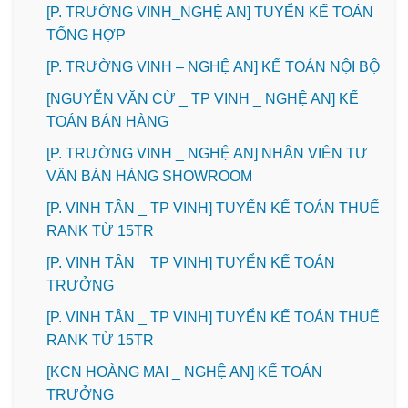
[P. TRƯỜNG VINH_NGHỆ AN] TUYỂN KẾ TOÁN
TỔNG HỢP
[P. TRƯỜNG VINH – NGHỆ AN] KẾ TOÁN NỘI BỘ
[NGUYỄN VĂN CỪ _ TP VINH _ NGHỆ AN] KẾ
TOÁN BÁN HÀNG
[P. TRƯỜNG VINH _ NGHỆ AN] NHÂN VIÊN TƯ
VẤN BÁN HÀNG SHOWROOM
[P. VINH TÂN _ TP VINH] TUYỂN KẾ TOÁN THUẾ
RANK TỪ 15TR
[P. VINH TÂN _ TP VINH] TUYỂN KẾ TOÁN
TRƯỞNG
[P. VINH TÂN _ TP VINH] TUYỂN KẾ TOÁN THUẾ
RANK TỪ 15TR
️[KCN HOÀNG MAI _ NGHỆ AN] KẾ TOÁN
TRƯỞNG