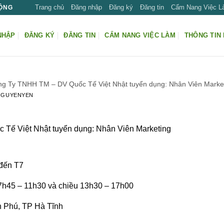
Trang chủ
Đăng nhập
Đăng ký
Đăng tin
Cẩm Nang Việc 
ĐỘNG
NHẬP
ĐĂNG KÝ
ĐĂNG TIN
CẨM NANG VIỆC LÀM
THÔNG TIN 
g Ty TNHH TM – DV Quốc Tế Việt Nhật tuyển dụng: Nhân Viên Marke
NGUYENYEN
Tế Việt Nhật tuyển dụng: Nhân Viên Marketing
 đến T7
 7h45 – 11h30 và chiều 13h30 – 17h00
n Phú, TP Hà Tĩnh