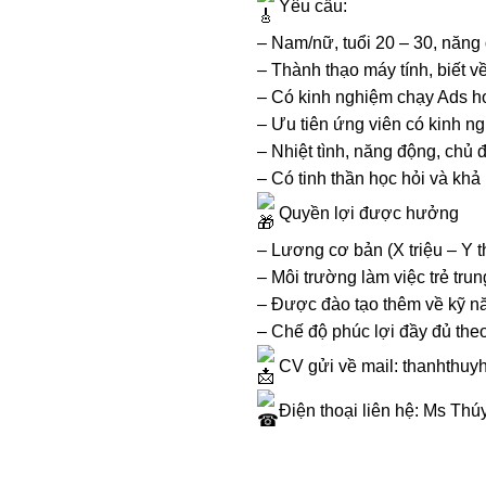
Yêu cầu:
– Nam/nữ, tuổi 20 – 30, năng 
– Thành thạo máy tính, biết 
– Có kinh nghiệm chạy Ads ho
– Ưu tiên ứng viên có kinh ng
– Nhiệt tình, năng động, chủ 
– Có tinh thần học hỏi và kh
Quyền lợi được hưởng
– Lương cơ bản (X triệu – Y
– Môi trường làm việc trẻ trun
– Được đào tạo thêm về kỹ nă
– Chế độ phúc lợi đầy đủ the
CV gửi về mail: thanhthu
Điện thoại liên hệ: Ms Thú