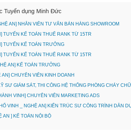
ục Tuyển dụng Minh Đức
NGHỆ AN] NHÂN VIÊN TƯ VẤN BÁN HÀNG SHOWROOM
INH] TUYỂN KẾ TOÁN THUẾ RANK TỪ 15TR
INH] TUYỂN KẾ TOÁN TRƯỞNG
INH] TUYỂN KẾ TOÁN THUẾ RANK TỪ 15TR
NGHỆ AN] KẾ TOÁN TRƯỞNG
HỆ AN] CHUYÊN VIÊN KINH DOANH
] KỸ SƯ GIÁM SÁT, THI CÔNG HỆ THỐNG PHÒNG CHÁY C
THÀNH VINH] CHUYÊN VIÊN MARKETING ADS
PHỐ VINH _ NGHỆ AN] KIẾN TRÚC SƯ CÔNG TRÌNH DÂN D
Ệ AN ] KẾ TOÁN NỘI BỘ