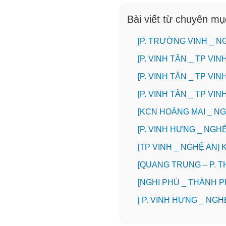
Bài viết từ chuyên m
[P. TRƯỜNG VINH _ 
[P. VINH TÂN _ TP V
[P. VINH TÂN _ TP V
[P. VINH TÂN _ TP V
️[KCN HOÀNG MAI _ 
️[P. VINH HƯNG _ NG
[TP VINH _ NGHỆ AN
[QUANG TRUNG – P. 
[NGHI PHÚ _ THÀNH 
[ P. VINH HƯNG _ NGH