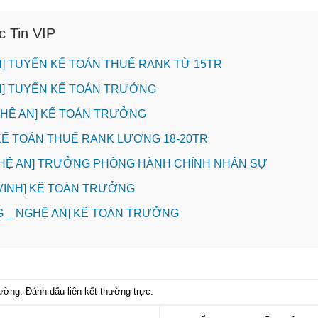
c Tin VIP
INH] TUYỂN KẾ TOÁN THUẾ RANK TỪ 15TR
INH] TUYỂN KẾ TOÁN TRƯỞNG
NGHỆ AN] KẾ TOÁN TRƯỞNG
 KẾ TOÁN THUẾ RANK LƯƠNG 18-20TR
GHỆ AN] TRƯỞNG PHÒNG HÀNH CHÍNH NHÂN SỰ
. VINH] KẾ TOÁN TRƯỞNG
 _ NGHỆ AN] KẾ TOÁN TRƯỞNG
hường
. Đánh dấu
liên kết thường trực
.