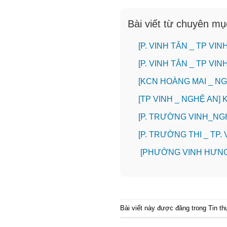
Bài viết từ chuyên mụ
[P. VINH TÂN _ TP V
[P. VINH TÂN _ TP V
️[KCN HOÀNG MAI _ 
[TP VINH _ NGHỆ AN]
[P. TRƯỜNG VINH_N
️[P. TRƯỜNG THI _ TP
[PHƯỜNG VINH HƯNG
Bài viết này được đăng trong
Tin t