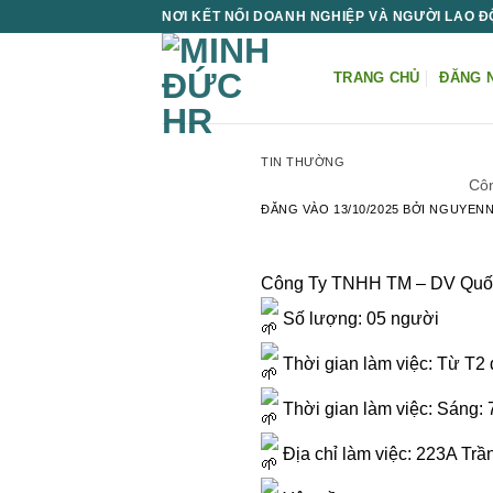
Bỏ
NƠI KẾT NỐI DOANH NGHIỆP VÀ NGƯỜI LAO 
qua
nội
TRANG CHỦ
ĐĂNG 
dung
TIN THƯỜNG
Côn
ĐĂNG VÀO
13/10/2025
BỞI
NGUYEN
Công Ty TNHH TM – DV Quốc 
Số lượng: 05 người
Thời gian làm việc: Từ T2
Thời gian làm việc: Sáng:
Địa chỉ làm việc: 223A Trầ