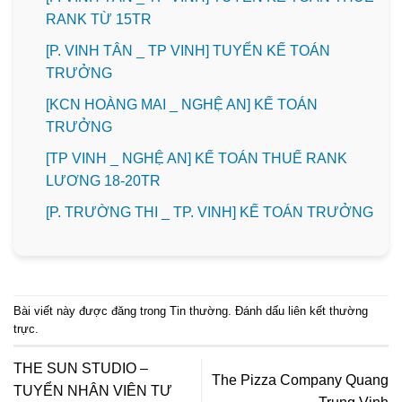
RANK TỪ 15TR
[P. VINH TÂN _ TP VINH] TUYỂN KẾ TOÁN
TRƯỞNG
️[KCN HOÀNG MAI _ NGHỆ AN] KẾ TOÁN
TRƯỞNG
[TP VINH _ NGHỆ AN] KẾ TOÁN THUẾ RANK
LƯƠNG 18-20TR
️[P. TRƯỜNG THI _ TP. VINH] KẾ TOÁN TRƯỞNG
Bài viết này được đăng trong
Tin thường
. Đánh dấu
liên kết thường
trực
.
THE SUN STUDIO –
The Pizza Company Quang
TUYỂN NHÂN VIÊN TƯ