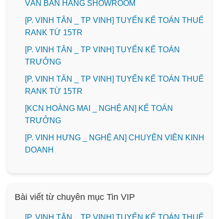
VẤN BÁN HÀNG SHOWROOM
[P. VINH TÂN _ TP VINH] TUYỂN KẾ TOÁN THUẾ
RANK TỪ 15TR
[P. VINH TÂN _ TP VINH] TUYỂN KẾ TOÁN
TRƯỞNG
[P. VINH TÂN _ TP VINH] TUYỂN KẾ TOÁN THUẾ
RANK TỪ 15TR
️[KCN HOÀNG MAI _ NGHỆ AN] KẾ TOÁN
TRƯỞNG
️[P. VINH HƯNG _ NGHỆ AN] CHUYÊN VIÊN KINH
DOANH
Bài viết từ chuyên mục Tin VIP
[P. VINH TÂN _ TP VINH] TUYỂN KẾ TOÁN THUẾ