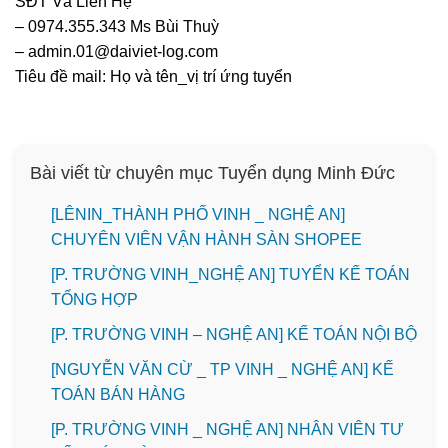
SĐT Và Liên Hệ
– 0974.355.343 Ms Bùi Thuỳ
– admin.01@daiviet-log.com
Tiêu đề mail: Họ và tên_vị trí ứng tuyển
Bài viết từ chuyên mục Tuyển dụng Minh Đức
️[LÊNIN_THÀNH PHỐ VINH _ NGHỆ AN]
CHUYÊN VIÊN VẬN HÀNH SÀN SHOPEE
[P. TRƯỜNG VINH_NGHỆ AN] TUYỂN KẾ TOÁN
TỔNG HỢP
[P. TRƯỜNG VINH – NGHỆ AN] KẾ TOÁN NỘI BỘ
[NGUYỄN VĂN CỪ _ TP VINH _ NGHỆ AN] KẾ
TOÁN BÁN HÀNG
[P. TRƯỜNG VINH _ NGHỆ AN] NHÂN VIÊN TƯ