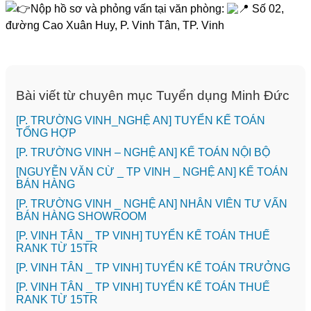
Nộp hồ sơ và phỏng vấn tại văn phòng:
Số 02,
đường Cao Xuân Huy, P. Vinh Tân, TP. Vinh
Bài viết từ chuyên mục Tuyển dụng Minh Đức
[P. TRƯỜNG VINH_NGHỆ AN] TUYỂN KẾ TOÁN
TỔNG HỢP
[P. TRƯỜNG VINH – NGHỆ AN] KẾ TOÁN NỘI BỘ
[NGUYỄN VĂN CỪ _ TP VINH _ NGHỆ AN] KẾ TOÁN
BÁN HÀNG
[P. TRƯỜNG VINH _ NGHỆ AN] NHÂN VIÊN TƯ VẤN
BÁN HÀNG SHOWROOM
[P. VINH TÂN _ TP VINH] TUYỂN KẾ TOÁN THUẾ
RANK TỪ 15TR
[P. VINH TÂN _ TP VINH] TUYỂN KẾ TOÁN TRƯỞNG
[P. VINH TÂN _ TP VINH] TUYỂN KẾ TOÁN THUẾ
RANK TỪ 15TR