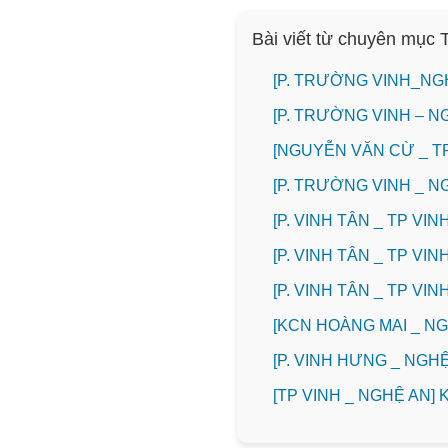
Bài viết từ chuyên mục
[P. TRƯỜNG VINH_NG
[P. TRƯỜNG VINH – N
[NGUYỄN VĂN CỪ _ T
[P. TRƯỜNG VINH _ 
[P. VINH TÂN _ TP V
[P. VINH TÂN _ TP V
[P. VINH TÂN _ TP V
️[KCN HOÀNG MAI _ 
️[P. VINH HƯNG _ NG
[TP VINH _ NGHỆ AN