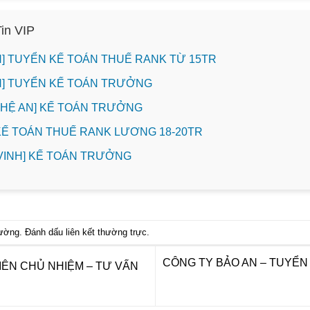
Tin VIP
INH] TUYỂN KẾ TOÁN THUẾ RANK TỪ 15TR
INH] TUYỂN KẾ TOÁN TRƯỞNG
NGHỆ AN] KẾ TOÁN TRƯỞNG
 KẾ TOÁN THUẾ RANK LƯƠNG 18-20TR
. VINH] KẾ TOÁN TRƯỞNG
hường
. Đánh dấu
liên kết thường trực
.
CÔNG TY BẢO AN – TUYỂN D
ÊN CHỦ NHIỆM – TƯ VẤN