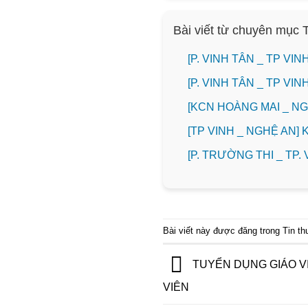
Bài viết từ chuyên mục 
[P. VINH TÂN _ TP V
[P. VINH TÂN _ TP V
️[KCN HOÀNG MAI _ 
[TP VINH _ NGHỆ AN]
️[P. TRƯỜNG THI _ TP
Bài viết này được đăng trong
Tin t
TUYỂN DỤNG GIÁO VI
VIÊN