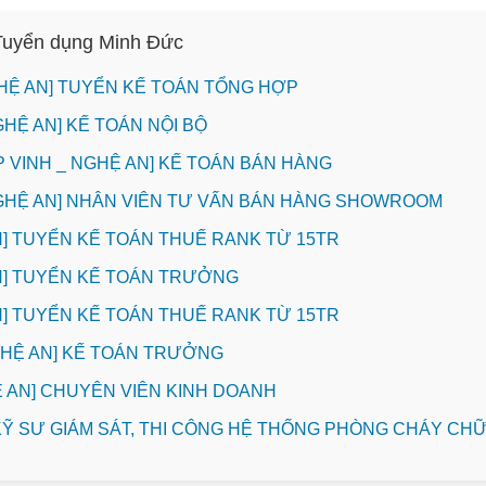
 Tuyển dụng Minh Đức
HỆ AN] TUYỂN KẾ TOÁN TỔNG HỢP
GHỆ AN] KẾ TOÁN NỘI BỘ
P VINH _ NGHỆ AN] KẾ TOÁN BÁN HÀNG
NGHỆ AN] NHÂN VIÊN TƯ VẤN BÁN HÀNG SHOWROOM
INH] TUYỂN KẾ TOÁN THUẾ RANK TỪ 15TR
INH] TUYỂN KẾ TOÁN TRƯỞNG
INH] TUYỂN KẾ TOÁN THUẾ RANK TỪ 15TR
NGHỆ AN] KẾ TOÁN TRƯỞNG
HỆ AN] CHUYÊN VIÊN KINH DOANH
] KỸ SƯ GIÁM SÁT, THI CÔNG HỆ THỐNG PHÒNG CHÁY C