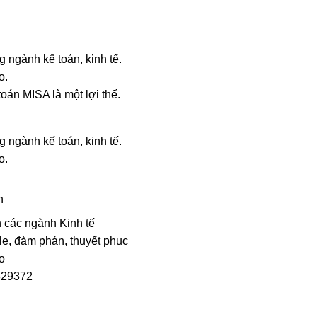
g ngành kế toán, kinh tế.
o.
oán MISA là một lợi thế.
g ngành kế toán, kinh tế.
o.
h
n các ngành Kinh tế
ale, đàm phán, thuyết phục
o
329372