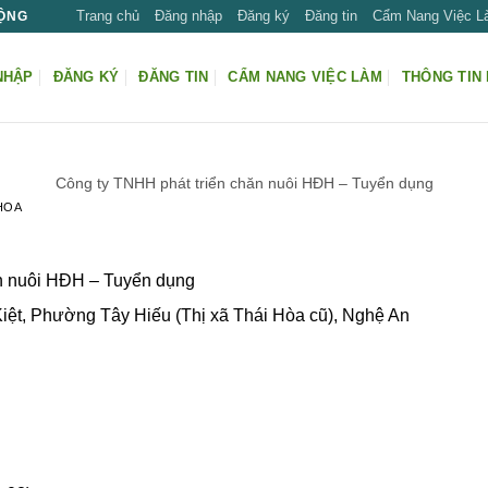
Trang chủ
Đăng nhập
Đăng ký
Đăng tin
Cẩm Nang Việc 
ĐỘNG
NHẬP
ĐĂNG KÝ
ĐĂNG TIN
CẨM NANG VIỆC LÀM
THÔNG TIN 
Công ty TNHH phát triển chăn nuôi HĐH – Tuyển dụng
HOA
n nuôi HĐH – Tuyển dụng
iệt, Phường Tây Hiếu (Thị xã Thái Hòa cũ), Nghệ An