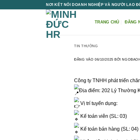
Bỏ
NƠI KẾT NỐI DOANH NGHIỆP VÀ NGƯỜI LAO 
qua
nội
TRANG CHỦ
ĐĂNG 
dung
TIN THƯỜNG
ĐĂNG VÀO
06/10/2025
BỞI
NGOBAO
Công ty TNHH phát triển chă
Địa điểm: 202 Lý Thường K
Vị trí tuyển dụng:
Kế toán viên (SL: 03)
Kế toán bán hàng (SL: 04)