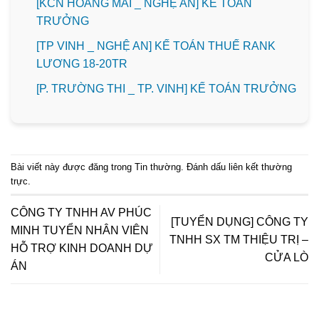
️[KCN HOÀNG MAI _ NGHỆ AN] KẾ TOÁN
TRƯỞNG
[TP VINH _ NGHỆ AN] KẾ TOÁN THUẾ RANK
LƯƠNG 18-20TR
️[P. TRƯỜNG THI _ TP. VINH] KẾ TOÁN TRƯỞNG
Bài viết này được đăng trong
Tin thường
. Đánh dấu
liên kết thường
trực
.
CÔNG TY TNHH AV PHÚC
[TUYỂN DỤNG] CÔNG TY
MINH TUYỂN NHÂN VIÊN
TNHH SX TM THIỆU TRỊ –
HỖ TRỢ KINH DOANH DỰ
CỬA LÒ
ÁN