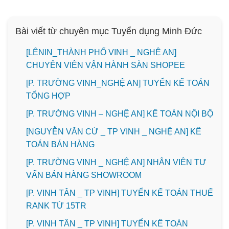
Bài viết từ chuyên mục Tuyển dụng Minh Đức
️[LÊNIN_THÀNH PHỐ VINH _ NGHỆ AN]
CHUYÊN VIÊN VẬN HÀNH SÀN SHOPEE
[P. TRƯỜNG VINH_NGHỆ AN] TUYỂN KẾ TOÁN
TỔNG HỢP
[P. TRƯỜNG VINH – NGHỆ AN] KẾ TOÁN NỘI BỘ
[NGUYỄN VĂN CỪ _ TP VINH _ NGHỆ AN] KẾ
TOÁN BÁN HÀNG
[P. TRƯỜNG VINH _ NGHỆ AN] NHÂN VIÊN TƯ
VẤN BÁN HÀNG SHOWROOM
[P. VINH TÂN _ TP VINH] TUYỂN KẾ TOÁN THUẾ
RANK TỪ 15TR
[P. VINH TÂN _ TP VINH] TUYỂN KẾ TOÁN