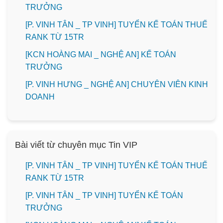
TRƯỞNG
[P. VINH TÂN _ TP VINH] TUYỂN KẾ TOÁN THUẾ
RANK TỪ 15TR
️[KCN HOÀNG MAI _ NGHỆ AN] KẾ TOÁN
TRƯỞNG
️[P. VINH HƯNG _ NGHỆ AN] CHUYÊN VIÊN KINH
DOANH
Bài viết từ chuyên mục Tin VIP
[P. VINH TÂN _ TP VINH] TUYỂN KẾ TOÁN THUẾ
RANK TỪ 15TR
[P. VINH TÂN _ TP VINH] TUYỂN KẾ TOÁN
TRƯỞNG