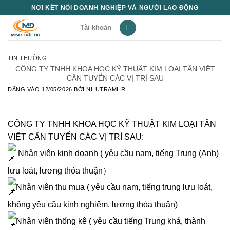
Bỏ
NƠI KẾT NỐI DOANH NGHIỆP VÀ NGƯỜI LAO ĐỘNG
qua
Tài khoản
nội
dung
TIN THƯỜNG
CÔNG TY TNHH KHOA HỌC KỸ THUẬT KIM LOẠI TÂN VIỆT
CẦN TUYỂN CÁC VỊ TRÍ SAU
ĐĂNG VÀO
12/05/2026
BỞI
NHUTRAMHR
CÔNG TY TNHH KHOA HỌC KỸ THUẬT KIM LOẠI TÂN
VIỆT CẦN TUYỂN CÁC VỊ TRÍ SAU:
Nhân viên kinh doanh ( yêu cầu nam, tiếng Trung (Anh)
lưu loát, lương thỏa thuận）
Nhân viên thu mua ( yêu cầu nam, tiếng trung lưu loát,
không yêu cầu kinh nghiệm, lương thỏa thuận)
Nhân viên thống kê ( yêu cầu tiếng Trung khá, thành