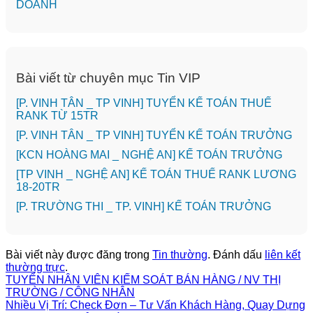
DOANH
Bài viết từ chuyên mục Tin VIP
[P. VINH TÂN _ TP VINH] TUYỂN KẾ TOÁN THUẾ
RANK TỪ 15TR
[P. VINH TÂN _ TP VINH] TUYỂN KẾ TOÁN TRƯỞNG
️[KCN HOÀNG MAI _ NGHỆ AN] KẾ TOÁN TRƯỞNG
[TP VINH _ NGHỆ AN] KẾ TOÁN THUẾ RANK LƯƠNG
18-20TR
️[P. TRƯỜNG THI _ TP. VINH] KẾ TOÁN TRƯỞNG
Bài viết này được đăng trong
Tin thường
. Đánh dấu
liên kết
thường trực
.
TUYỂN NHÂN VIÊN KIẾM SOÁT BÁN HÀNG / NV THỊ
TRƯỜNG / CÔNG NHÂN
Nhiều Vị Trí: Check Đơn – Tư Vấn Khách Hàng, Quay Dựng