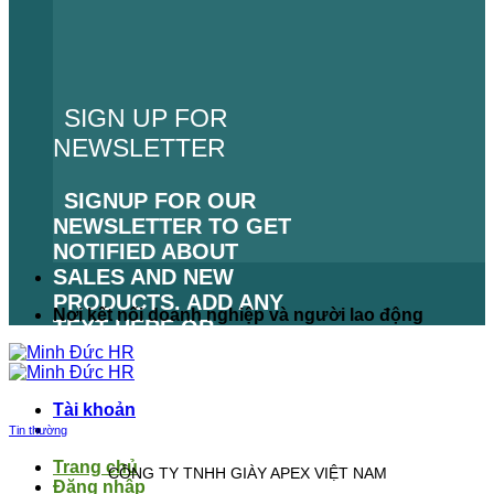
SIGN UP FOR
NEWSLETTER
SIGNUP FOR OUR
NEWSLETTER TO GET
NOTIFIED ABOUT
SALES AND NEW
PRODUCTS. ADD ANY
Nơi kết nối doanh nghiệp và người lao động
TEXT HERE OR
REMOVE IT.
LỖI:
KHÔNG TÌM THẤY
Tài khoản
BIỂU MẪU LIÊN HỆ.
Tin thường
Trang chủ
CÔNG TY TNHH GIÀY APEX VIỆT NAM
Đăng nhập