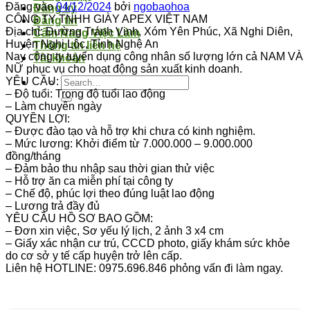
Đăng vào
04/12/2024
bởi
ngobaohoa
Đăng ký
CÔNG TY TNHH GIÀY APEX VIỆT NAM
Đăng tin
Địa chỉ: Đường Tránh Vinh, Xóm Yên Phúc, Xã Nghi Diên,
Cẩm Nang Việc Làm
Huyện Nghi Lộc, Tỉnh Nghệ An
Thông tin liên hệ
Nay công ty tuyển dụng công nhân số lượng lớn cả NAM VÀ
Tài khoản
NỮ phục vụ cho hoạt động sản xuất kinh doanh.
YÊU CẦU:
– Độ tuổi: Trong độ tuổi lao động
– Làm chuyên ngày
QUYỀN LỢI:
– Được đào tạo và hỗ trợ khi chưa có kinh nghiệm.
– Mức lương: Khởi điểm từ 7.000.000 – 9.000.000
đồng/tháng
– Đảm bảo thu nhập sau thời gian thử việc
– Hỗ trợ ăn ca miễn phí tại công ty
– Chế độ, phúc lợi theo đúng luật lao động
– Lương trả đầy đủ
YÊU CẦU HỒ SƠ BAO GỒM:
– Đơn xin việc, Sơ yếu lý lịch, 2 ảnh 3 x4 cm
– Giấy xác nhận cư trú, CCCD photo, giấy khám sức khỏe
do cơ sở y tế cấp huyện trở lên cấp.
Liên hệ HOTLINE: 0975.696.846 phỏng vấn đi làm ngay.