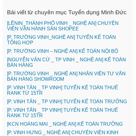
Bài viết từ chuyên mục Tuyển dụng Minh Đức
️[LÊNIN_THÀNH PHỐ VINH _ NGHỆ AN] CHUYÊN
VIÊN VẬN HÀNH SÀN SHOPEE
[P. TRƯỜNG VINH_NGHỆ AN] TUYỂN KẾ TOÁN
TỔNG HỢP
[P. TRƯỜNG VINH – NGHỆ AN] KẾ TOÁN NỘI BỘ
[NGUYỄN VĂN CỪ _ TP VINH _ NGHỆ AN] KẾ TOÁN
BÁN HÀNG
[P. TRƯỜNG VINH _ NGHỆ AN] NHÂN VIÊN TƯ VẤN
BÁN HÀNG SHOWROOM
[P. VINH TÂN _ TP VINH] TUYỂN KẾ TOÁN THUẾ
RANK TỪ 15TR
[P. VINH TÂN _ TP VINH] TUYỂN KẾ TOÁN TRƯỞNG
[P. VINH TÂN _ TP VINH] TUYỂN KẾ TOÁN THUẾ
RANK TỪ 15TR
️[KCN HOÀNG MAI _ NGHỆ AN] KẾ TOÁN TRƯỞNG
️[P. VINH HƯNG _ NGHỆ AN] CHUYÊN VIÊN KINH