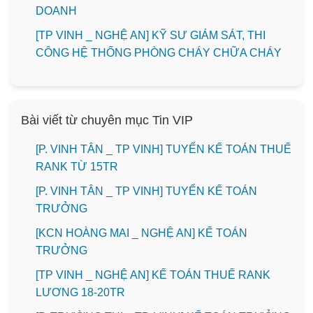
DOANH
[TP VINH _ NGHỆ AN] KỸ SƯ GIÁM SÁT, THI
CÔNG HỆ THỐNG PHÒNG CHÁY CHỮA CHÁY
Bài viết từ chuyên mục Tin VIP
[P. VINH TÂN _ TP VINH] TUYỂN KẾ TOÁN THUẾ
RANK TỪ 15TR
[P. VINH TÂN _ TP VINH] TUYỂN KẾ TOÁN
TRƯỞNG
️[KCN HOÀNG MAI _ NGHỆ AN] KẾ TOÁN
TRƯỞNG
[TP VINH _ NGHỆ AN] KẾ TOÁN THUẾ RANK
LƯƠNG 18-20TR