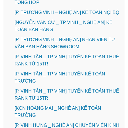
TỔNG HỢP
[P. TRƯỜNG VINH – NGHỆ AN] KẾ TOÁN NỘI BỘ
[NGUYỄN VĂN CỪ _ TP VINH _ NGHỆ AN] KẾ
TOÁN BÁN HÀNG
[P. TRƯỜNG VINH _ NGHỆ AN] NHÂN VIÊN TƯ
VẤN BÁN HÀNG SHOWROOM
[P. VINH TÂN _ TP VINH] TUYỂN KẾ TOÁN THUẾ
RANK TỪ 15TR
[P. VINH TÂN _ TP VINH] TUYỂN KẾ TOÁN
TRƯỞNG
[P. VINH TÂN _ TP VINH] TUYỂN KẾ TOÁN THUẾ
RANK TỪ 15TR
️[KCN HOÀNG MAI _ NGHỆ AN] KẾ TOÁN
TRƯỞNG
️[P. VINH HƯNG _ NGHỆ AN] CHUYÊN VIÊN KINH