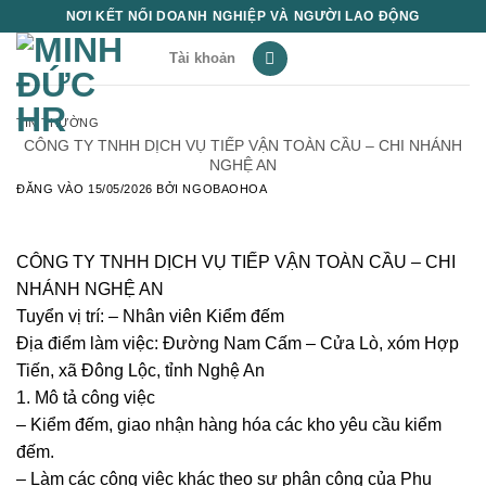
Bỏ
NƠI KẾT NỐI DOANH NGHIỆP VÀ NGƯỜI LAO ĐỘNG
qua
Tài khoản
nội
dung
TIN THƯỜNG
CÔNG TY TNHH DỊCH VỤ TIẾP VẬN TOÀN CẦU – CHI NHÁNH
NGHỆ AN
ĐĂNG VÀO
15/05/2026
BỞI
NGOBAOHOA
CÔNG TY TNHH DỊCH VỤ TIẾP VẬN TOÀN CẦU – CHI
NHÁNH NGHỆ AN
Tuyển vị trí: – Nhân viên Kiểm đếm
Địa điểm làm việc:
Đường Nam Cấm – Cửa Lò, xóm Hợp
Tiến, xã Đông Lộc, tỉnh Nghệ An
1. Mô tả công việc
– Kiểm đếm, giao nhận hàng hóa các kho yêu cầu kiểm
đếm.
– Làm các công việc khác theo sự phân công của Phụ