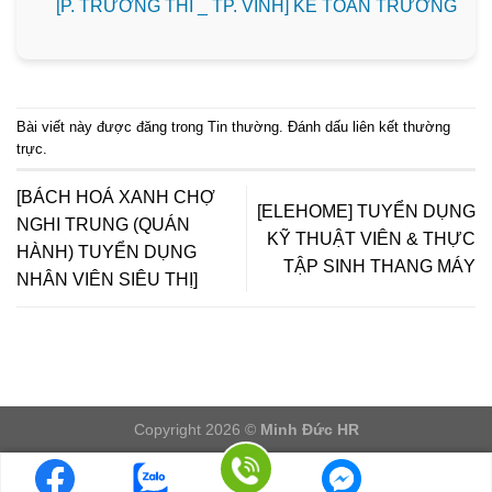
️[P. TRƯỜNG THI _ TP. VINH] KẾ TOÁN TRƯỞNG
Bài viết này được đăng trong
Tin thường
. Đánh dấu
liên kết thường
trực
.
[BÁCH HOÁ XANH CHỢ
[ELEHOME] TUYỂN DỤNG
NGHI TRUNG (QUÁN
KỸ THUẬT VIÊN & THỰC
HÀNH) TUYỂN DỤNG
TẬP SINH THANG MÁY
NHÂN VIÊN SIÊU THỊ]
Copyright 2026 ©
Minh Đức HR
LOGIN/LOGOUT