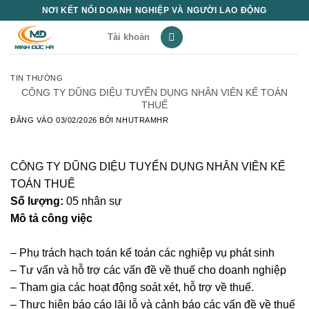
Bỏ
NƠI KẾT NỐI DOANH NGHIỆP VÀ NGƯỜI LAO ĐỘNG
qua
Tài khoản
nội
dung
TIN THƯỜNG
CÔNG TY DŨNG DIỆU TUYỂN DỤNG NHÂN VIÊN KẾ TOÁN
THUẾ
ĐĂNG VÀO
03/02/2026
BỞI
NHUTRAMHR
CÔNG TY DŨNG DIỆU TUYỂN DỤNG NHÂN VIÊN KẾ
TOÁN THUẾ
Số lượng:
05 nhân sự
Mô tả công việc
– Phụ trách hạch toán kế toán các nghiệp vụ phát sinh
– Tư vấn và hỗ trợ các vấn đề về thuế cho doanh nghiệp
– Tham gia các hoạt động soát xét, hỗ trợ về thuế.
– Thực hiện báo cáo lãi lỗ và cảnh báo các vấn đề về thuế