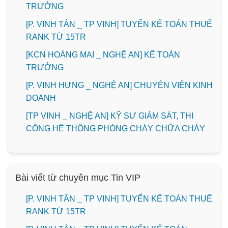
TRƯỞNG
[P. VINH TÂN _ TP VINH] TUYỂN KẾ TOÁN THUẾ
RANK TỪ 15TR
️[KCN HOÀNG MAI _ NGHỆ AN] KẾ TOÁN
TRƯỞNG
️[P. VINH HƯNG _ NGHỆ AN] CHUYÊN VIÊN KINH
DOANH
[TP VINH _ NGHỆ AN] KỸ SƯ GIÁM SÁT, THI
CÔNG HỆ THỐNG PHÒNG CHÁY CHỮA CHÁY
Bài viết từ chuyên mục Tin VIP
[P. VINH TÂN _ TP VINH] TUYỂN KẾ TOÁN THUẾ
RANK TỪ 15TR