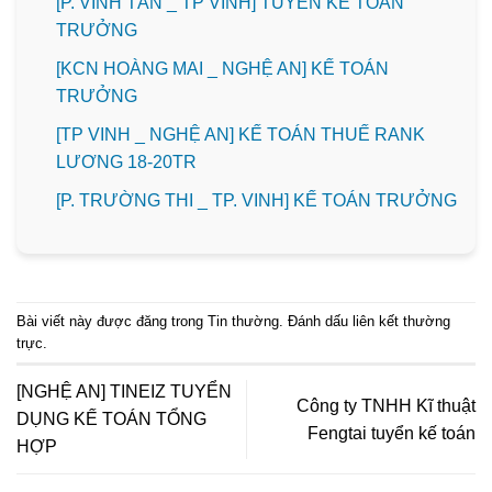
[P. VINH TÂN _ TP VINH] TUYỂN KẾ TOÁN
TRƯỞNG
️[KCN HOÀNG MAI _ NGHỆ AN] KẾ TOÁN
TRƯỞNG
[TP VINH _ NGHỆ AN] KẾ TOÁN THUẾ RANK
LƯƠNG 18-20TR
️[P. TRƯỜNG THI _ TP. VINH] KẾ TOÁN TRƯỞNG
Bài viết này được đăng trong
Tin thường
. Đánh dấu
liên kết thường
trực
.
[NGHỆ AN] TINEIZ TUYỂN
Công ty TNHH Kĩ thuật
DỤNG KẾ TOÁN TỔNG
Fengtai tuyển kế toán
HỢP