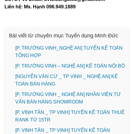
Liên hệ: Ms. Hạnh 096.949.1889
Bài viết từ chuyên mục Tuyển dụng Minh Đức
[P. TRƯỜNG VINH_NGHỆ AN] TUYỂN KẾ TOÁN
TỔNG HỢP
[P. TRƯỜNG VINH – NGHỆ AN] KẾ TOÁN NỘI BỘ
[NGUYỄN VĂN CỪ _ TP VINH _ NGHỆ AN] KẾ
TOÁN BÁN HÀNG
[P. TRƯỜNG VINH _ NGHỆ AN] NHÂN VIÊN TƯ
VẤN BÁN HÀNG SHOWROOM
[P. VINH TÂN _ TP VINH] TUYỂN KẾ TOÁN THUẾ
RANK TỪ 15TR
[P. VINH TÂN _ TP VINH] TUYỂN KẾ TOÁN