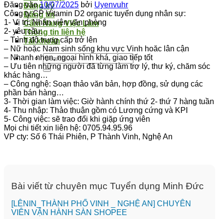
Đăng vào
10/07/2025
bởi
Uyenvuhr
Đăng ký
Công ty CP Vitamin D2 organic tuyển dụng nhân sự:
Đăng tin
1- Vị trí: Nhân viên văn phòng
Cẩm Nang Việc Làm
2- yêu cầu:
Thông tin liên hệ
– Trình độ trung cấp trở lên
Tài khoản
– Nữ hoặc Nam sinh sống khu vực Vinh hoăc lân cận
– Nhanh nhẹn, ngoại hình khá, giao tiếp tốt
– Ưu tiên những người đã từng làm trợ lý, thư ký, chăm sóc
khác hàng…
– Công nghệ: Soạn thảo văn bản, hợp đồng, sử dụng các
phần bán hàng…
3- Thời gian làm việc: Giờ hành chính thứ 2- thứ 7 hàng tuần
4- Thu nhập: Thảo thuận gồm có Lương cứng và KPI
5- Công việc: sẽ trao đổi khi giặp ứng viên
Mọi chi tiết xin liên hệ: 0705.94.95.96
VP cty: Số 6 Thái Phiên, P Thành Vinh, Nghệ An
Bài viết từ chuyên mục Tuyển dụng Minh Đức
️[LÊNIN_THÀNH PHỐ VINH _ NGHỆ AN] CHUYÊN
VIÊN VẬN HÀNH SÀN SHOPEE