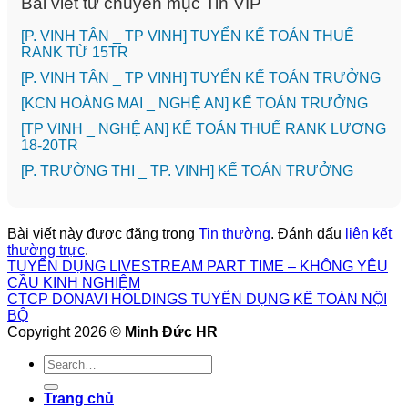
Bài viết từ chuyên mục Tin VIP
[P. VINH TÂN _ TP VINH] TUYỂN KẾ TOÁN THUẾ
RANK TỪ 15TR
[P. VINH TÂN _ TP VINH] TUYỂN KẾ TOÁN TRƯỞNG
️[KCN HOÀNG MAI _ NGHỆ AN] KẾ TOÁN TRƯỞNG
[TP VINH _ NGHỆ AN] KẾ TOÁN THUẾ RANK LƯƠNG
18-20TR
️[P. TRƯỜNG THI _ TP. VINH] KẾ TOÁN TRƯỞNG
Bài viết này được đăng trong
Tin thường
. Đánh dấu
liên kết
thường trực
.
TUYỂN DỤNG LIVESTREAM PART TIME – KHÔNG YÊU
CẦU KINH NGHIỆM
CTCP DONAVI HOLDINGS TUYỂN DỤNG KẾ TOÁN NỘI
BỘ
Copyright 2026 ©
Minh Đức HR
Trang chủ