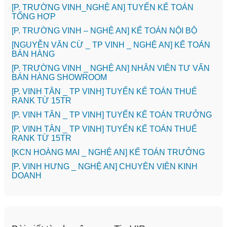
[P. TRƯỜNG VINH_NGHỆ AN] TUYỂN KẾ TOÁN
TỔNG HỢP
[P. TRƯỜNG VINH – NGHỆ AN] KẾ TOÁN NỘI BỘ
[NGUYỄN VĂN CỪ _ TP VINH _ NGHỆ AN] KẾ TOÁN
BÁN HÀNG
[P. TRƯỜNG VINH _ NGHỆ AN] NHÂN VIÊN TƯ VẤN
BÁN HÀNG SHOWROOM
[P. VINH TÂN _ TP VINH] TUYỂN KẾ TOÁN THUẾ
RANK TỪ 15TR
[P. VINH TÂN _ TP VINH] TUYỂN KẾ TOÁN TRƯỞNG
[P. VINH TÂN _ TP VINH] TUYỂN KẾ TOÁN THUẾ
RANK TỪ 15TR
️[KCN HOÀNG MAI _ NGHỆ AN] KẾ TOÁN TRƯỞNG
️[P. VINH HƯNG _ NGHỆ AN] CHUYÊN VIÊN KINH
DOANH