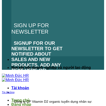
SIGN UP FOR
NEWSLETTER
SIGNUP FOR OUR
NEWSLETTER TO GET
NOTIFIED ABOUT
SALES AND NEW
PRODUCTS. ADD ANY
Nơi kết nối doanh nghiệp và người lao động
TEXT HERE OR
REMOVE IT.
LỖI:
KHÔNG TÌM THẤY
Tài khoản
BIỂU MẪU LIÊN HỆ.
Tin thường
Trang chủ
Công ty CP Vitamin D2 organic tuyển dụng nhân sự:
Đăng nhập