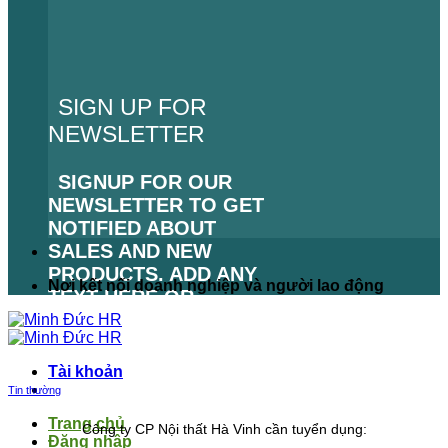
SIGN UP FOR
NEWSLETTER
SIGNUP FOR OUR
NEWSLETTER TO GET
NOTIFIED ABOUT
SALES AND NEW
PRODUCTS. ADD ANY
Nơi kết nối doanh nghiệp và người lao động
TEXT HERE OR
REMOVE IT.
LỖI:
KHÔNG TÌM THẤY
Tài khoản
BIỂU MẪU LIÊN HỆ.
Tin thường
Trang chủ
Công ty CP Nội thất Hà Vinh cần tuyển dụng:
Đăng nhập