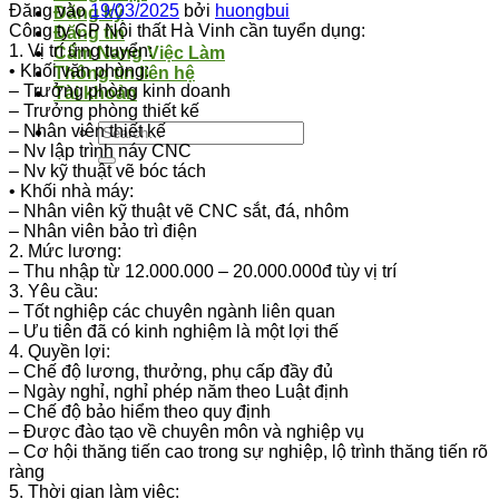
Đăng vào
19/03/2025
bởi
huongbui
Đăng ký
Công ty CP Nội thất Hà Vinh cần tuyển dụng:
Đăng tin
1. Vị trí ứng tuyển:
Cẩm Nang Việc Làm
• Khối văn phòng:
Thông tin liên hệ
– Trưởng phòng kinh doanh
Tài khoản
– Trưởng phòng thiết kế
– Nhân viên thiết kế
– Nv lập trình náy CNC
– Nv kỹ thuật vẽ bóc tách
• Khối nhà máy:
– Nhân viên kỹ thuật vẽ CNC sắt, đá, nhôm
– Nhân viên bảo trì điện
2. Mức lương:
– Thu nhập từ 12.000.000 – 20.000.000đ tùy vị trí
3. Yêu cầu:
– Tốt nghiệp các chuyên ngành liên quan
– Ưu tiên đã có kinh nghiệm là một lợi thế
4. Quyền lợi:
– Chế độ lương, thưởng, phụ cấp đầy đủ
– Ngày nghỉ, nghỉ phép năm theo Luật định
– Chế độ bảo hiểm theo quy định
– Được đào tạo về chuyên môn và nghiệp vụ
– Cơ hội thăng tiến cao trong sự nghiệp, lộ trình thăng tiến rõ
ràng
5. Thời gian làm việc: