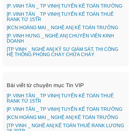
[P. VINH TÂN _ TP VINH] TUYỂN KẾ TOÁN TRƯỞNG
[P. VINH TÂN _ TP VINH] TUYỂN KẾ TOÁN THUẾ
RANK TỪ 15TR
️[KCN HOÀNG MAI _ NGHỆ AN] KẾ TOÁN TRƯỞNG
️[P. VINH HƯNG _ NGHỆ AN] CHUYÊN VIÊN KINH
DOANH
[TP VINH _ NGHỆ AN] KỸ SƯ GIÁM SÁT, THI CÔNG
HỆ THỐNG PHÒNG CHÁY CHỮA CHÁY
Bài viết từ chuyên mục Tin VIP
[P. VINH TÂN _ TP VINH] TUYỂN KẾ TOÁN THUẾ
RANK TỪ 15TR
[P. VINH TÂN _ TP VINH] TUYỂN KẾ TOÁN TRƯỞNG
️[KCN HOÀNG MAI _ NGHỆ AN] KẾ TOÁN TRƯỞNG
[TP VINH _ NGHỆ AN] KẾ TOÁN THUẾ RANK LƯƠNG
18-20TR