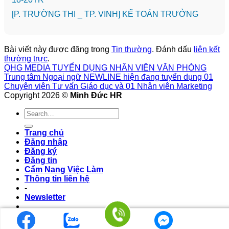
️[P. TRƯỜNG THI _ TP. VINH] KẾ TOÁN TRƯỞNG
Bài viết này được đăng trong
Tin thường
. Đánh dấu
liên kết
thường trực
.
QHG MEDIA TUYỂN DỤNG NHÂN VIÊN VĂN PHÒNG
Trung tâm Ngoại ngữ NEWLINE hiện đang tuyển dụng 01
Chuyên viên Tư vấn Giáo dục và 01 Nhân viên Marketing
Copyright 2026 ©
Minh Đức HR
Trang chủ
Đăng nhập
Đăng ký
Đăng tin
Cẩm Nang Việc Làm
Thông tin liên hệ
-
Newsletter
Login/Logout