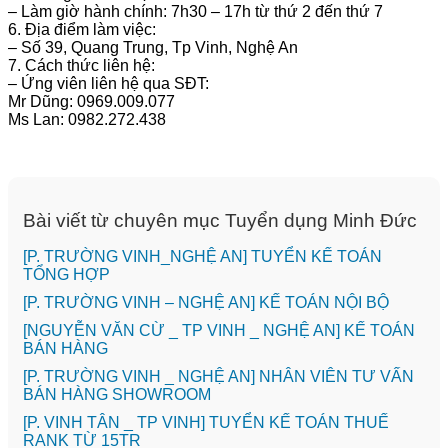
– Làm giờ hành chính: 7h30 – 17h từ thứ 2 đến thứ 7
6. Địa điểm làm việc:
– Số 39, Quang Trung, Tp Vinh, Nghệ An
7. Cách thức liên hệ:
– Ứng viên liên hệ qua SĐT:
Mr Dũng: 0969.009.077
Ms Lan: 0982.272.438
Bài viết từ chuyên mục Tuyển dụng Minh Đức
[P. TRƯỜNG VINH_NGHỆ AN] TUYỂN KẾ TOÁN
TỔNG HỢP
[P. TRƯỜNG VINH – NGHỆ AN] KẾ TOÁN NỘI BỘ
[NGUYỄN VĂN CỪ _ TP VINH _ NGHỆ AN] KẾ TOÁN
BÁN HÀNG
[P. TRƯỜNG VINH _ NGHỆ AN] NHÂN VIÊN TƯ VẤN
BÁN HÀNG SHOWROOM
[P. VINH TÂN _ TP VINH] TUYỂN KẾ TOÁN THUẾ
RANK TỪ 15TR