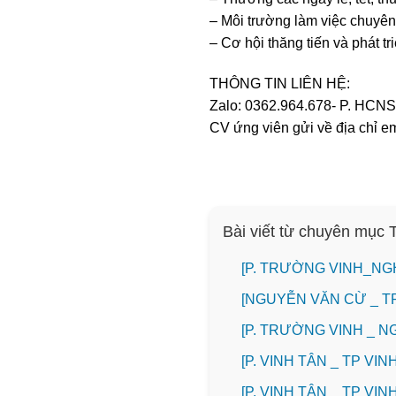
– Môi trường làm việc chuyên
– Cơ hội thăng tiến và phát t
THÔNG TIN LIÊN HỆ:
Zalo: 0362.964.678- P. HCNS
CV ứng viên gửi về địa chỉ 
Bài viết từ chuyên mục
[P. TRƯỜNG VINH_NG
[NGUYỄN VĂN CỪ _ T
[P. TRƯỜNG VINH _ 
[P. VINH TÂN _ TP V
[P. VINH TÂN _ TP V