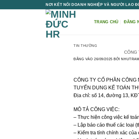
Bỏ
NƠI KẾT NỐI DOANH NGHIỆP VÀ NGƯỜI LAO 
qua
nội
TRANG CHỦ
ĐĂNG 
dung
TIN THƯỜNG
CÔNG 
ĐĂNG VÀO
26/09/2025
BỞI
NHUTRA
CÔNG TY CỔ PHẦN CÔNG
TUYỂN DỤNG KẾ TOÁN T
Địa chỉ: số 14, đường 13, K
MÔ TẢ CÔNG VIỆC:
– Thực hiện công việc kế toán
– Lập báo cáo thuế các loại
– Kiểm tra tính chính xác của