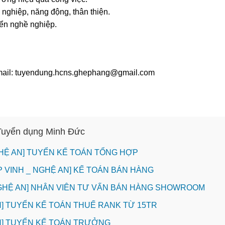
 nghiệp, năng động, thân thiện.
riển nghề nghiệp.
email: tuyendung.hcns.ghephang@gmail.com
 Tuyển dụng Minh Đức
HỆ AN] TUYỂN KẾ TOÁN TỔNG HỢP
P VINH _ NGHỆ AN] KẾ TOÁN BÁN HÀNG
NGHỆ AN] NHÂN VIÊN TƯ VẤN BÁN HÀNG SHOWROOM
INH] TUYỂN KẾ TOÁN THUẾ RANK TỪ 15TR
INH] TUYỂN KẾ TOÁN TRƯỞNG