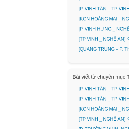
[P. VINH TÂN _ TP V
️[KCN HOÀNG MAI _ 
️[P. VINH HƯNG _ NG
[TP VINH _ NGHỆ AN
[QUANG TRUNG – P. 
Bài viết từ chuyên mục 
[P. VINH TÂN _ TP V
[P. VINH TÂN _ TP V
️[KCN HOÀNG MAI _ 
[TP VINH _ NGHỆ AN]