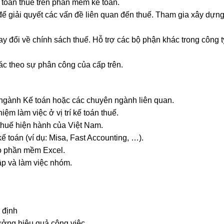
 toán thuế trên phần mềm kế toán.
để giải quyết các vấn đề liên quan đến thuế. Tham gia xây dựng
ay đổi về chính sách thuế. Hỗ trợ các bộ phận khác trong công 
ác theo sự phân công của cấp trên.
 ngành Kế toán hoặc các chuyên ngành liên quan.
iệm làm việc ở vị trí kế toán thuế.
thuế hiện hành của Việt Nam.
 toán (ví dụ: Misa, Fast Accounting, …).
o phần mềm Excel.
ập và làm việc nhóm.
 định
ưởng hiệu quả công việc.