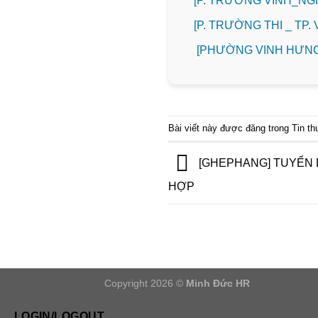
[P. TRƯỜNG VINH_N
️[P. TRƯỜNG THI _ TP
[PHƯỜNG VINH HƯNG
Bài viết này được đăng trong
Tin t
[GHEPHANG] TUYỂN 
HỢP
Copyright 2026 ©
Minh Đức HR
LOGIN/LOGOUT