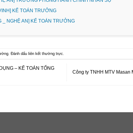
GHỆ AN] TRƯỞNG PHÒNG HÀNH CHÍNH NHÂN SỰ
. VINH] KẾ TOÁN TRƯỞNG
 _ NGHỆ AN] KẾ TOÁN TRƯỞNG
hường
. Đánh dấu
liên kết thường trực
.
DỤNG – KẾ TOÁN TỔNG
Công ty TNHH MTV Masan MB 