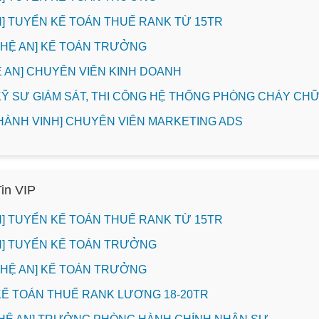
INH] TUYỂN KẾ TOÁN THUẾ RANK TỪ 15TR
NGHỆ AN] KẾ TOÁN TRƯỞNG
HỆ AN] CHUYÊN VIÊN KINH DOANH
] KỸ SƯ GIÁM SÁT, THI CÔNG HỆ THỐNG PHÒNG CHÁY C
THÀNH VINH] CHUYÊN VIÊN MARKETING ADS
Tin VIP
INH] TUYỂN KẾ TOÁN THUẾ RANK TỪ 15TR
INH] TUYỂN KẾ TOÁN TRƯỞNG
NGHỆ AN] KẾ TOÁN TRƯỞNG
 KẾ TOÁN THUẾ RANK LƯƠNG 18-20TR