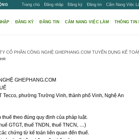
Trang chủ
Đăng nhập
Đăng ký
Đăng tin
Cẩm Nang Việc 
ĐỘNG
NHẬP
ĐĂNG KÝ
ĐĂNG TIN
CẨM NANG VIỆC LÀM
THÔNG TIN 
TY CỔ PHẦN CÔNG NGHỆ GHEPHANG.COM TUYỂN DỤNG KẾ TOÁ
MHR
 NGHỆ GHEPHANG.COM
HUẾ
ĐT Tecco, phường Trường Vinh, thành phố Vinh, Nghệ An
 thuế theo đúng quy định của pháp luật.
 (thuế GTGT, thuế TNDN, thuế TNCN, …)
 các chứng từ kế toán liên quan đến thuế.